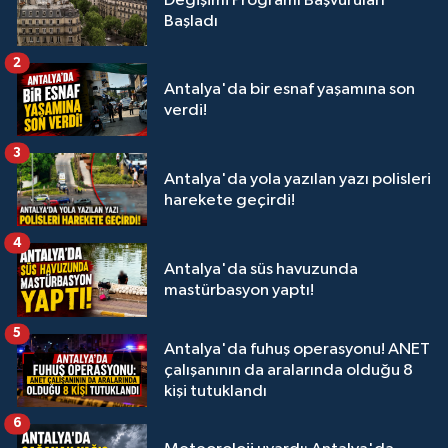
Değişimi Programı Başvuruları
Başladı
2
Antalya'da bir esnaf yaşamına son
verdi!
3
Antalya'da yola yazılan yazı polisleri
harekete geçirdi!
4
Antalya'da süs havuzunda
mastürbasyon yaptı!
5
Antalya'da fuhuş operasyonu! ANET
çalışanının da aralarında olduğu 8
kişi tutuklandı
6