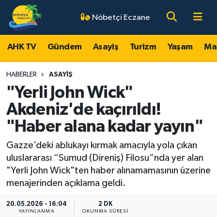
Nöbetçi Eczane
AHK TV
Antalya Nöbetçi Eczaneler
AHK TV
Gündem
Asayiş
Turizm
Yaşam
Ma
Gündem
Antalya Hava Durumu
HABERLER
ASAYIŞ
Asayiş
Antalya Namaz Vakitleri
"Yerli John Wick"
Akdeniz'de kaçırıldı!
Turizm
Antalya Trafik Yoğunluk Haritası
"Haber alana kadar yayın"
Yaşam
Süper Lig Puan Durumu ve Fikstür
Gazze’deki ablukayı kırmak amacıyla yola çıkan
uluslararası “Sumud (Direniş) Filosu”nda yer alan
Magazin
Tüm Manşetler
"Yerli John Wick"ten haber alınamamasının üzerine
menajerinden açıklama geldi.
Ekonomi
Son Dakika Haberleri
20.05.2026 - 16:04
2 DK
Spor
Haber Arşivi
YAYINLANMA
OKUNMA SÜRESI