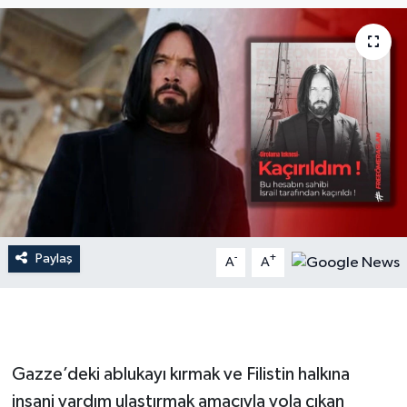
Dünya
Resmi Reklamlar
Paylaş
-
+
A
A
Gazze’deki ablukayı kırmak ve Filistin halkına
insani yardım ulaştırmak amacıyla yola çıkan