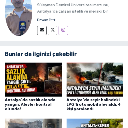
Süleyman Demirel Üniversitesi mezunu,
Antalya'da çalışan istekli ve meraklı bir
gazeteci.
Devam Et
Bunlar da ilginizi çekebilir
Antalya'da sazlık alanda
Antalya'da seyir halindeki
yangın: Alevler kontrol
LPG'li otomobil alev aldı: 4
altında!
kişi yaralandı