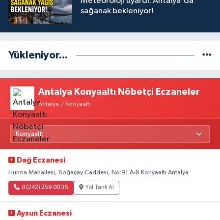
Meteoroloji uyardı: Antalya'da
sağanak bekleniyor!
Yükleniyor...
Antalya Konyaaltı Nöbetçi Eczaneler
Antalya / Konyaaltı
Dağ Eczanesi
Hurma Mahallesi, Boğaçay Caddesi, No:91 A-B Konyaaltı Antalya
0 (242) 259 00 36
Yol Tarifi Al
Aysun Eczanesi