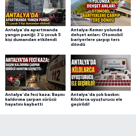
Antalya'da apartmanda
Antalya-Kemer yolunda
yangın paniği: 3'ü çocuk 5
dehşet anları: Otomobil
kişi dumandan etkilendi
bariyerlere çarpıp ters
döndü
Antalya'da feci kaza: Başını
Antalya'da şok baskın:
kaldırıma çarpan sürücü
Kilolarca uyuşturucu ele
hayatını kaybetti
geçirildi!