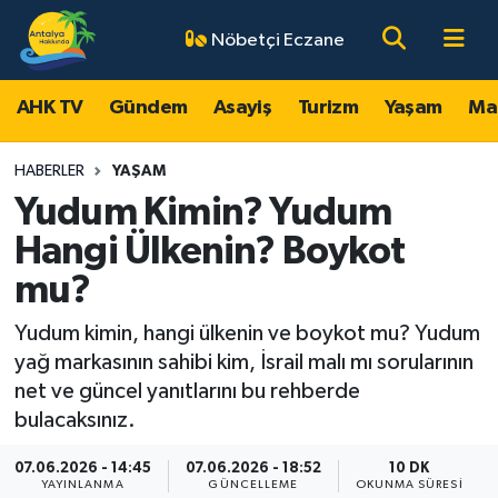
Nöbetçi Eczane
AHK TV
Antalya Nöbetçi Eczaneler
AHK TV
Gündem
Asayiş
Turizm
Yaşam
Ma
Gündem
Antalya Hava Durumu
HABERLER
YAŞAM
Asayiş
Antalya Namaz Vakitleri
Yudum Kimin? Yudum
Hangi Ülkenin? Boykot
Turizm
Antalya Trafik Yoğunluk Haritası
mu?
Yaşam
Süper Lig Puan Durumu ve Fikstür
Yudum kimin, hangi ülkenin ve boykot mu? Yudum
yağ markasının sahibi kim, İsrail malı mı sorularının
Magazin
Tüm Manşetler
net ve güncel yanıtlarını bu rehberde
bulacaksınız.
Ekonomi
Son Dakika Haberleri
07.06.2026 - 14:45
07.06.2026 - 18:52
10 DK
Spor
Haber Arşivi
YAYINLANMA
GÜNCELLEME
OKUNMA SÜRESI