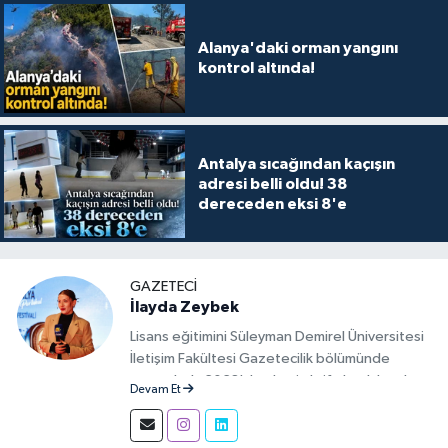
Alanya'daki orman yangını
kontrol altında!
Antalya sıcağından kaçışın
adresi belli oldu! 38
dereceden eksi 8'e
GAZETECI
İlayda Zeybek
Lisans eğitimini Süleyman Demirel Üniversitesi
İletişim Fakültesi Gazetecilik bölümünde
tamamladı. 2023'den beri aktif olarak basılı,
Devam Et
görsel ve sosyal mecralarda haber üretim
aşamalarında muhabir ve editör olarak görev
alıyor.