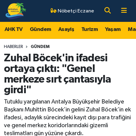
Nöbetçi Eczane
AHK TV
Antalya Nöbetçi Eczaneler
AHK TV
Gündem
Asayiş
Turizm
Yaşam
Ma
Gündem
Antalya Hava Durumu
HABERLER
GÜNDEM
Asayiş
Antalya Namaz Vakitleri
Zuhal Böcek'in ifadesi
ortaya çıktı: "Genel
Turizm
Antalya Trafik Yoğunluk Haritası
merkeze sırt çantasıyla
Yaşam
Süper Lig Puan Durumu ve Fikstür
girdi"
Magazin
Tüm Manşetler
Tutuklu yargılanan Antalya Büyükşehir Belediye
Başkanı Muhittin Böcek’in gelini Zuhal Böcek’in ek
Ekonomi
Son Dakika Haberleri
ifadesi, adaylık sürecindeki kayıt dışı para trafiğini
ve genel merkez koridorlarındaki gizemli
Spor
Haber Arşivi
teslimatları gün yüzüne çıkardı.