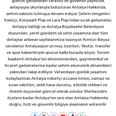
güncel gelişmeleri tarafsız ve güvenilir yayıncılık
anlayışıyla okurlarıyla buluşturan Antalya Hakkında,
şehrin nabzını tutmaya devam ediyor. Şehrin simgeleri
Kaleiçi, Konyaaltı Plajı ve Lara Plajı’ndan sıcak gelişmeler,
Antalya Valiliği ve Antalya Büyükşehir Belediyesi
duyuruları, yerel gündem ve şehir yaşamına dair tüm
detaylar anbean sayfalarımıza taşınıyor. Kırmızı-Beyaz
sevdamız Antalyaspor’un maç özetleri, fikstür, transfer
ve spor haberleriyle sporun kalbi burada atıyor. Turizm
başkenti Antalya’nın ekonomisinden, gayrimenkul ve
ticaret gelişmelerine kadar şehrin ekonomik dinamikleri
yakından takip ediliyor. Vatandaşın günlük yaşamını
kolaylaştıran Antalya nöbetçi eczane listesi, namaz ve
ezan vakitleri, anlık hava durumu, etkinlik rehberi ve
önemli duyurular güncel olarak sunulur. Merkezden
ilçelere kadar Antalya’nın sesi olan Antalya Hakkında;
doğru, hızlı ve güvenilir bilgiye ulaşmanın adresidir.