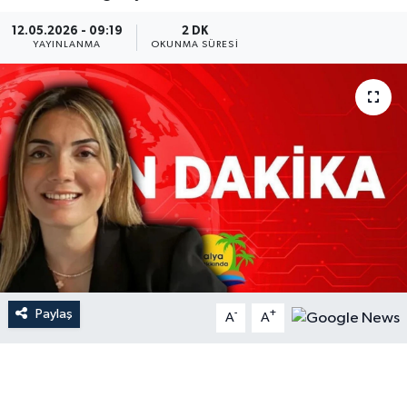
Dünya
12.05.2026 - 09:19
2 DK
YAYINLANMA
OKUNMA SÜRESI
Resmi Reklamlar
Paylaş
-
+
A
A