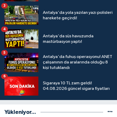
3
Antalya'da yola yazılan yazı polisleri
harekete geçirdi!
4
Antalya'da süs havuzunda
mastürbasyon yaptı!
5
Antalya'da fuhuş operasyonu! ANET
çalışanının da aralarında olduğu 8
kişi tutuklandı
6
Sigaraya 10 TL zam geldi!
04.08.2026 güncel sigara fiyatları
Yükleniyor...