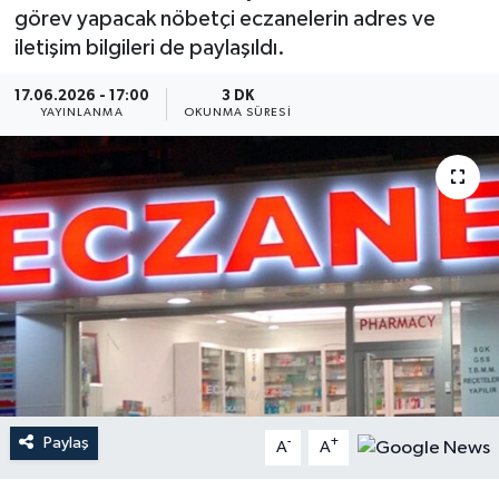
görev yapacak nöbetçi eczanelerin adres ve
Dünya
iletişim bilgileri de paylaşıldı.
Resmi Reklamlar
17.06.2026 - 17:00
3 DK
YAYINLANMA
OKUNMA SÜRESI
Paylaş
-
+
A
A