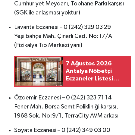
Cumhuriyet Meydanı, Tophane Parkı karşısı
(SGK ile anlaşması yoktur)
Lavanta Eczanesi – 0 (242) 329 03 29
Yeşilbahçe Mah. Çınarlı Cad. No:17/A
(Fizikalya Tıp Merkezi yanı)
7 Ağustos 2026
Antalya Nöbetçi
Eczaneler Listesi
Açıklandı! İşte Tüm
İlçelerdeki Eczaneler
Özdemir Eczanesi – 0 (242) 323 71 14
Fener Mah. Borsa Semt Polikliniği karşısı,
1968 Sok. No:9/1, TerraCity AVM arkası
Soyata Eczanesi – 0 (242) 349 03 00