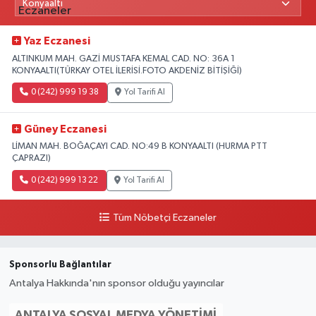
Yaz Eczanesi
ALTINKUM MAH. GAZİ MUSTAFA KEMAL CAD. NO: 36A 1
KONYAALTI(TÜRKAY OTEL İLERİSİ.FOTO AKDENİZ BİTİŞİĞİ)
0 (242) 999 19 38
Yol Tarifi Al
Güney Eczanesi
LİMAN MAH. BOĞAÇAYI CAD. NO:49 B KONYAALTI (HURMA PTT
ÇAPRAZI)
0 (242) 999 13 22
Yol Tarifi Al
Tüm Nöbetçi Eczaneler
Sponsorlu Bağlantılar
Antalya Hakkında'nın sponsor olduğu yayıncılar
ANTALYA SOSYAL MEDYA YÖNETIMI