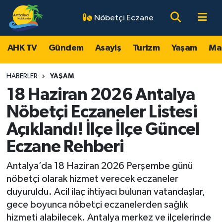
Nöbetçi Eczane
AHK TV
Antalya Nöbetçi Eczaneler
AHK TV
Gündem
Asayiş
Turizm
Yaşam
Ma
Gündem
Antalya Hava Durumu
HABERLER
YAŞAM
Asayiş
Antalya Namaz Vakitleri
18 Haziran 2026 Antalya
Nöbetçi Eczaneler Listesi
Turizm
Antalya Trafik Yoğunluk Haritası
Açıklandı! İlçe İlçe Güncel
Yaşam
Süper Lig Puan Durumu ve Fikstür
Eczane Rehberi
Magazin
Tüm Manşetler
Antalya’da 18 Haziran 2026 Perşembe günü
nöbetçi olarak hizmet verecek eczaneler
Ekonomi
Son Dakika Haberleri
duyuruldu. Acil ilaç ihtiyacı bulunan vatandaşlar,
gece boyunca nöbetçi eczanelerden sağlık
Spor
Haber Arşivi
hizmeti alabilecek. Antalya merkez ve ilçelerinde