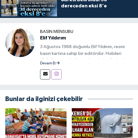
dereceden eksi 8'e
BASIN MENSUBU
Elif Yıldırım
3 Ağustos 1988 doğumlu Elif Yıldırım, resmi
basın kartına sahip bir editördür. Hobileri
yürüyüş yapmak, kitap okumak ve gündemi
Devam Et
takip etmektir.
Bunlar da ilginizi çekebilir