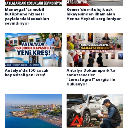
Manavgat'ta mobil
Kemer'de mitolojik aşk
kütüphane hizmeti
hikayesinden ilham alan
yaylalardaki çocukları
Henna Heykeli sergileniyor
sevindiriyor
Antalya'da 150 çocuk
Antalya Dokumapark'ta
kapasiteli yeni kreş!
sanatseverler
"Lerestograf" sergisi ile
buluşuyor