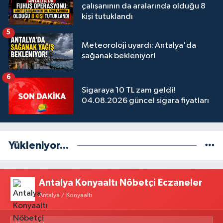
çalışanının da aralarında olduğu 8
kişi tutuklandı
5
Meteoroloji uyardı: Antalya'da
sağanak bekleniyor!
6
Sigaraya 10 TL zam geldi!
04.08.2026 güncel sigara fiyatları
Yükleniyor...
Antalya Konyaaltı Nöbetçi Eczaneler
Antalya / Konyaaltı