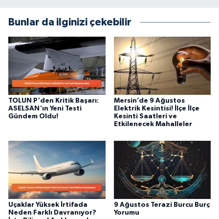
Bunlar da ilginizi çekebilir
TOLUN P'den Kritik Başarı:
Mersin’de 9 Ağustos
ASELSAN'ın Yeni Testi
Elektrik Kesintisi! İlçe İlçe
Gündem Oldu!
Kesinti Saatleri ve
Etkilenecek Mahalleler
Uçaklar Yüksek İrtifada
9 Ağustos Terazi Burcu Burç
Neden Farklı Davranıyor?
Yorumu