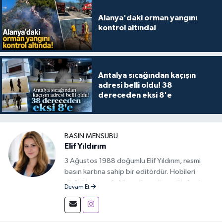
Alanya'daki orman yangını
kontrol altında!
Antalya sıcağından kaçışın
adresi belli oldu! 38
dereceden eksi 8'e
BASIN MENSUBU
Elif Yıldırım
3 Ağustos 1988 doğumlu Elif Yıldırım, resmi
basın kartına sahip bir editördür. Hobileri
yürüyüş yapmak, kitap okumak ve gündemi
Devam Et
takip etmektir.