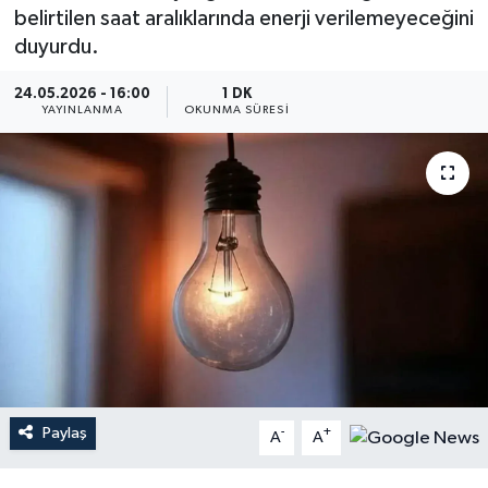
belirtilen saat aralıklarında enerji verilemeyeceğini
Dünya
duyurdu.
Resmi Reklamlar
24.05.2026 - 16:00
1 DK
YAYINLANMA
OKUNMA SÜRESI
Paylaş
-
+
A
A