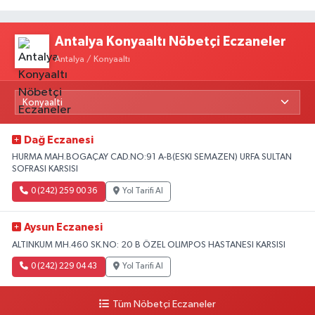
Antalya Konyaaltı Nöbetçi Eczaneler
Antalya / Konyaaltı
Dağ Eczanesi
HURMA MAH.BOGAÇAY CAD.NO:91 A-B(ESKI SEMAZEN) URFA SULTAN
SOFRASI KARSISI
0 (242) 259 00 36
Yol Tarifi Al
Aysun Eczanesi
ALTINKUM MH.460 SK.NO: 20 B ÖZEL OLIMPOS HASTANESI KARSISI
0 (242) 229 04 43
Yol Tarifi Al
Tüm Nöbetçi Eczaneler