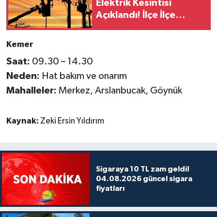
Elektrik Kesintisi
Açıklandı! İlçe İlçe
Kesinti Saatleri ve
Etkilenecek Mahalleler
Kemer
Belli Oldu
Saat:
09.30 – 14.30
Neden:
Hat bakım ve onarım
Mahalleler:
Merkez, Arslanbucak, Göynük
Kaynak:
Zeki Ersin Yıldırım
Sigaraya 10 TL zam geldi!
04.08.2026 güncel sigara
fiyatları