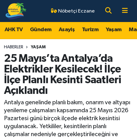
Nöbetçi Eczane
AHK TV
Antalya Nöbetçi Eczaneler
AHK TV
Gündem
Asayiş
Turizm
Yaşam
Ma
Gündem
Antalya Hava Durumu
HABERLER
YAŞAM
Asayiş
Antalya Namaz Vakitleri
25 Mayıs’ta Antalya’da
Elektrikler Kesilecek! İlçe
Turizm
Antalya Trafik Yoğunluk Haritası
İlçe Planlı Kesinti Saatleri
Yaşam
Süper Lig Puan Durumu ve Fikstür
Açıklandı
Magazin
Tüm Manşetler
Antalya genelinde planlı bakım, onarım ve altyapı
yenileme çalışmaları kapsamında 25 Mayıs 2026
Ekonomi
Son Dakika Haberleri
Pazartesi günü birçok ilçede elektrik kesintisi
uygulanacak. Yetkililer, kesintilerin planlı
Spor
Haber Arşivi
çalışmalar nedeniyle gerçekleştirileceğini ve