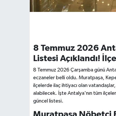
8 Temmuz 2026 Anta
Listesi Açıklandı! İlç
8 Temmuz 2026 Çarşamba günü Antaly
eczaneler belli oldu. Muratpaşa, Kep
ilçelerde ilaç ihtiyacı olan vatandaş
alabilecek. İşte Antalya'nın tüm ilçe
güncel listesi.
Muratpaşa Nöbetçi 