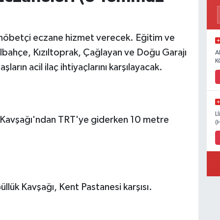
nöbetçi eczane hizmet verecek. Eğitim ve
lbahçe, Kızıltoprak, Çağlayan ve Doğu Garajı
A
K
arın acil ilaç ihtiyaçlarını karşılayacak.
L
k Kavşağı'ndan TRT'ye giderken 10 metre
(
lük Kavşağı, Kent Pastanesi karşısı.