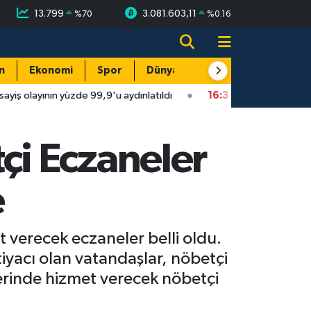
13.799
3.081.603,11
%
70
%
0.16
n
Ekonomi
Spor
Dünya
Resmi Reklamlar
yüzde 99,9'u aydınlatıldı
16:34
Isparta'da faytonu sollayan ot
i Eczaneler
e
verecek eczaneler belli oldu.
iyacı olan vatandaşlar, nöbetçi
erinde hizmet verecek nöbetçi