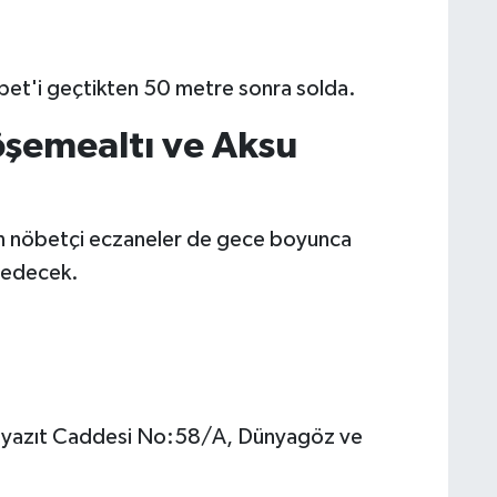
pet'i geçtikten 50 metre sonra solda.
öşemealtı ve Aksu
an nöbetçi eczaneler de gece boyunca
 edecek.
 Beyazıt Caddesi No:58/A, Dünyagöz ve