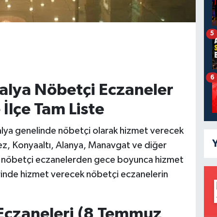
5
6
lya Nöbetçi Eczaneler
e İlçe Tam Liste
a genelinde nöbetçi olarak hizmet verecek
Y
ez, Konyaaltı, Alanya, Manavgat ve diğer
lar, nöbetçi eczanelerden gece boyunca hizmet
lerinde hizmet verecek nöbetçi eczanelerin
Eczaneleri (8 Temmuz