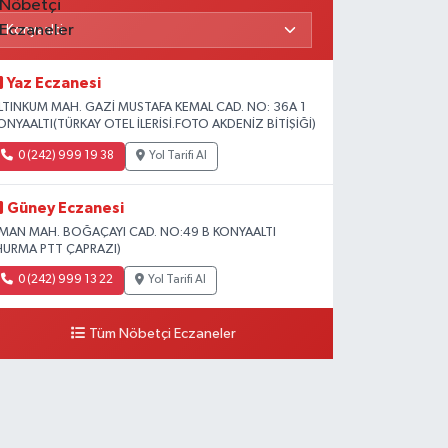
Yaz Eczanesi
LTINKUM MAH. GAZİ MUSTAFA KEMAL CAD. NO: 36A 1
ONYAALTI(TÜRKAY OTEL İLERİSİ.FOTO AKDENİZ BİTİŞİĞİ)
0 (242) 999 19 38
Yol Tarifi Al
Güney Eczanesi
İMAN MAH. BOĞAÇAYI CAD. NO:49 B KONYAALTI
HURMA PTT ÇAPRAZI)
0 (242) 999 13 22
Yol Tarifi Al
Tüm Nöbetçi Eczaneler