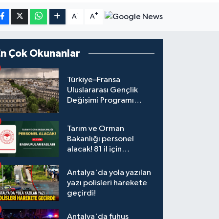
-
+
A
A
En Çok Okunanlar
Türkiye–Fransa
Uluslararası Gençlik
Değişimi Programı
Başvuruları Başladı
Tarım ve Orman
Bakanlığı personel
alacak! 81 il için
başvurular başladı
Antalya'da yola yazılan
yazı polisleri harekete
geçirdi!
Antalya'da fuhuş