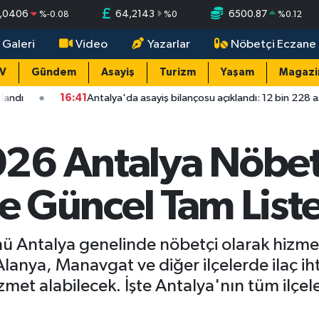
,0406
64,2143
6500.87
%
-0.08
%
0
%
0.12
 Galeri
Video
Yazarlar
Nöbetçi Eczane
TV
Gündem
Asayiş
Turizm
Yaşam
Magazi
6:41
Antalya'da asayiş bilançosu açıklandı: 12 bin 228 asayiş olayının 
6 Antalya Nöbetç
İlçe Güncel Tam List
ntalya genelinde nöbetçi olarak hizmet 
anya, Manavgat ve diğer ilçelerde ilaç iht
et alabilecek. İşte Antalya'nın tüm ilçel