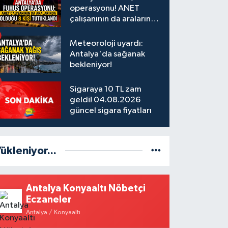
operasyonu! ANET
çalışanının da aralarında
olduğu 8 kişi tutuklandı
Meteoroloji uyardı:
Antalya'da sağanak
bekleniyor!
Sigaraya 10 TL zam
geldi! 04.08.2026
güncel sigara fiyatları
ükleniyor...
Antalya Konyaaltı Nöbetçi
Eczaneler
Antalya / Konyaaltı