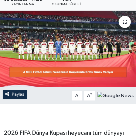
YAYINLANMA
OKUNMA SÜRESI
Dünya
Resmi Reklamlar
Paylaş
-
+
A
A
2026 FIFA Dünya Kupası heyecanı tüm dünyayı