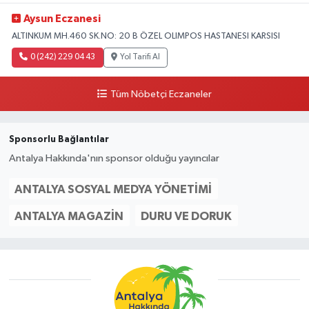
Aysun Eczanesi
ALTINKUM MH.460 SK.NO: 20 B ÖZEL OLIMPOS HASTANESI KARSISI
0 (242) 229 04 43
Yol Tarifi Al
Tüm Nöbetçi Eczaneler
Sponsorlu Bağlantılar
Antalya Hakkında'nın sponsor olduğu yayıncılar
ANTALYA SOSYAL MEDYA YÖNETIMI
ANTALYA MAGAZIN
DURU VE DORUK