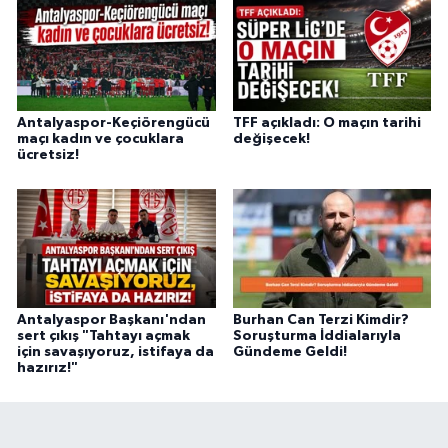
Antalyaspor-Keçiörengücü
TFF açıkladı: O maçın tarihi
maçı kadın ve çocuklara
değişecek!
ücretsiz!
Antalyaspor Başkanı'ndan
Burhan Can Terzi Kimdir?
sert çıkış "Tahtayı açmak
Soruşturma İddialarıyla
için savaşıyoruz, istifaya da
Gündeme Geldi!
hazırız!"