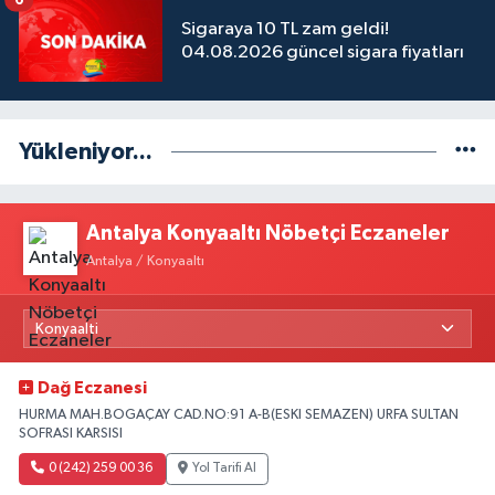
Sigaraya 10 TL zam geldi!
04.08.2026 güncel sigara fiyatları
Yükleniyor...
Antalya Konyaaltı Nöbetçi Eczaneler
Antalya / Konyaaltı
Dağ Eczanesi
HURMA MAH.BOGAÇAY CAD.NO:91 A-B(ESKI SEMAZEN) URFA SULTAN
SOFRASI KARSISI
0 (242) 259 00 36
Yol Tarifi Al