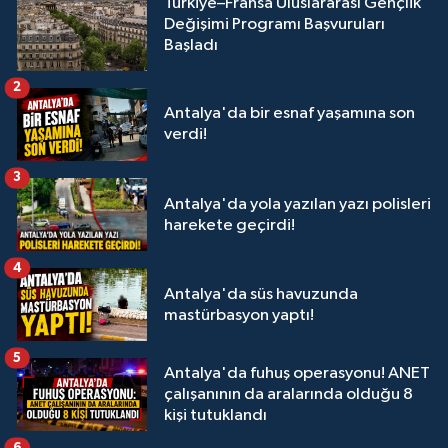
Türkiye–Fransa Uluslararası Gençlik
Değişimi Programı Başvuruları
Başladı
2
Antalya'da bir esnaf yaşamına son
verdi!
3
Antalya'da yola yazılan yazı polisleri
harekete geçirdi!
4
Antalya'da süs havuzunda
mastürbasyon yaptı!
5
Antalya'da fuhuş operasyonu! ANET
çalışanının da aralarında olduğu 8
kişi tutuklandı
6