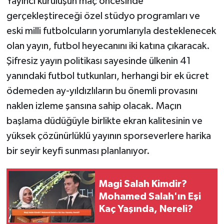
Yayıncı kuruluşun maç öncesinde
gerçekleştireceği özel stüdyo programları ve
eski milli futbolcuların yorumlarıyla desteklenecek
olan yayın, futbol heyecanını iki katına çıkaracak.
Şifresiz yayın politikası sayesinde ülkenin 41
yanındaki futbol tutkunları, herhangi bir ek ücret
ödemeden ay-yıldızlıların bu önemli provasını
naklen izleme şansına sahip olacak. Maçın
başlama düdüğüyle birlikte ekran kalitesinin ve
yüksek çözünürlüklü yayının sporseverlere harika
bir seyir keyfi sunması planlanıyor.
Magi Salah Kimdir?
Mohamed Salah'ın Eşi
Kaç Yaşında, Nereli?