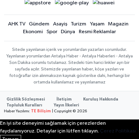
AHK TV
Gündem
Asayiş
Turizm
Yaşam
Magazin
Ekonomi
Spor
Dünya
Resmi Reklamlar
Sitede yayınlanan içerik ve yorumlardan yazarları sorumludur.
Yayınlanan yorumlardan Antalya Haber - Antalya Haberleri - Antalya
Son Dakika sorumlu tutulamaz. Sitedeki tüm harici linkler ayrı bir
sayfada açılır. Sitemizde yayınlanan haber, köşe yazıları ve
fotoğraflar izin alınmaksızın kaynak gösterilse dahi, herhangi bir
ortamda kullanılamaz ve yayınlanamaz
Gizlilik Sözleşmesi
İletişim
Kuruluş Hakkında
Topluluk Kuralları
Yayın İlkeleri
Haber Yazılımı:
TE Bilişim
| Copyright © 2026
En iyi site deneyimi sağlamak için çerezlerden
faydalanıyoruz. Detaylar için lütfen tıklayın.
Çerez Politikası