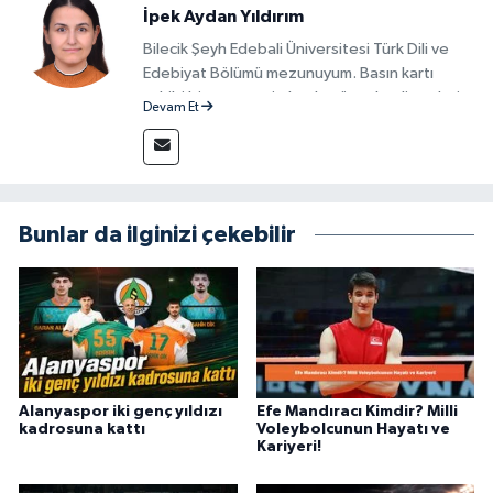
İpek Aydan Yıldırım
Bilecik Şeyh Edebali Üniversitesi Türk Dili ve
Edebiyat Bölümü mezunuyum. Basın kartı
sahibi bir gazeteci olarak, güncel gelişmeleri
Devam Et
yakından takip ediyor ve okuyucuları doğru,
güvenilir ve tarafsız bilgilerle buluşturmayı
amaçlıyorum. Habercilik anlayışımda etik
değerlere, araştırmacı bakış açısına ve
objektifliğe büyük önem veriyorum. Çeşitli
Bunlar da ilginizi çekebilir
alanlarda ürettiğim içeriklerle kamuoyuna
fayda sağla
Alanyaspor iki genç yıldızı
Efe Mandıracı Kimdir? Milli
kadrosuna kattı
Voleybolcunun Hayatı ve
Kariyeri!