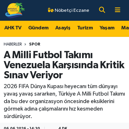
Nöbetçi Eczane
AHK TV
Antalya Nöbetçi Eczaneler
AHK TV
Gündem
Asayiş
Turizm
Yaşam
Ma
Gündem
Antalya Hava Durumu
HABERLER
SPOR
Asayiş
Antalya Namaz Vakitleri
A Milli Futbol Takımı
Venezuela Karşısında Kritik
Turizm
Antalya Trafik Yoğunluk Haritası
Sınav Veriyor
Yaşam
Süper Lig Puan Durumu ve Fikstür
2026 FIFA Dünya Kupası heyecanı tüm dünyayı
yavaş yavaş sararken, Türkiye A Milli Futbol Takımı
Magazin
Tüm Manşetler
da bu dev organizasyon öncesinde eksiklerini
görmek adına çalışmalarını hız kesmeden
Ekonomi
Son Dakika Haberleri
sürdürüyor.
Spor
Haber Arşivi
06.06.2026 - 14:30
4 DK