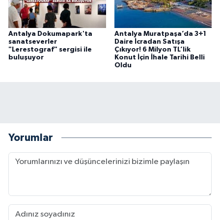
Antalya Dokumapark'ta
Antalya Muratpaşa’da 3+1
sanatseverler
Daire İcradan Satışa
"Lerestograf" sergisi ile
Çıkıyor! 6 Milyon TL’lik
buluşuyor
Konut İçin İhale Tarihi Belli
Oldu
Yorumlar