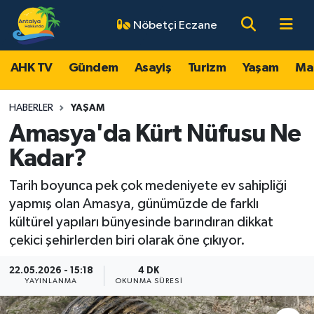
Nöbetçi Eczane
AHK TV
Antalya Nöbetçi Eczaneler
AHK TV
Gündem
Asayiş
Turizm
Yaşam
Ma
Gündem
Antalya Hava Durumu
HABERLER
YAŞAM
Asayiş
Antalya Namaz Vakitleri
Amasya'da Kürt Nüfusu Ne
Kadar?
Turizm
Antalya Trafik Yoğunluk Haritası
Tarih boyunca pek çok medeniyete ev sahipliği
Yaşam
Süper Lig Puan Durumu ve Fikstür
yapmış olan Amasya, günümüzde de farklı
kültürel yapıları bünyesinde barındıran dikkat
Magazin
Tüm Manşetler
çekici şehirlerden biri olarak öne çıkıyor.
Ekonomi
Son Dakika Haberleri
22.05.2026 - 15:18
4 DK
YAYINLANMA
OKUNMA SÜRESI
Spor
Haber Arşivi