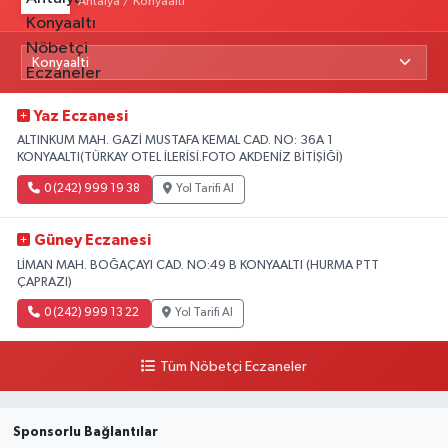
Antalya / Konyaaltı
Yaz Eczanesi
ALTINKUM MAH. GAZİ MUSTAFA KEMAL CAD. NO: 36A 1
KONYAALTI(TÜRKAY OTEL İLERİSİ.FOTO AKDENİZ BİTİŞİĞİ)
0 (242) 999 19 38
Yol Tarifi Al
Güney Eczanesi
LİMAN MAH. BOĞAÇAYI CAD. NO:49 B KONYAALTI (HURMA PTT
ÇAPRAZI)
0 (242) 999 13 22
Yol Tarifi Al
Tüm Nöbetçi Eczaneler
Sponsorlu Bağlantılar