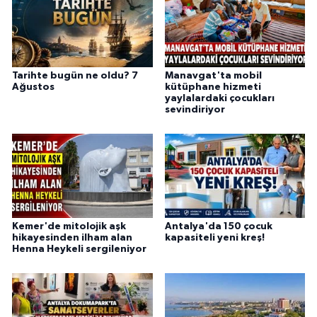
Tarihte bugün ne oldu? 7
Manavgat'ta mobil
Ağustos
kütüphane hizmeti
yaylalardaki çocukları
sevindiriyor
Kemer'de mitolojik aşk
Antalya'da 150 çocuk
hikayesinden ilham alan
kapasiteli yeni kreş!
Henna Heykeli sergileniyor