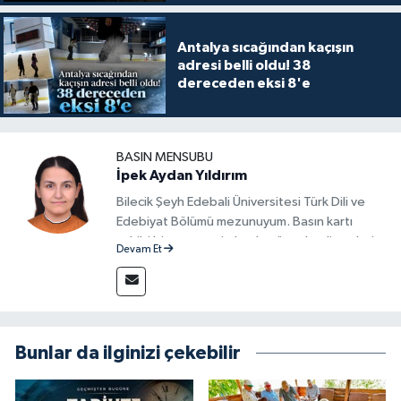
Antalya sıcağından kaçışın
adresi belli oldu! 38
dereceden eksi 8'e
BASIN MENSUBU
İpek Aydan Yıldırım
Bilecik Şeyh Edebali Üniversitesi Türk Dili ve
Edebiyat Bölümü mezunuyum. Basın kartı
sahibi bir gazeteci olarak, güncel gelişmeleri
Devam Et
yakından takip ediyor ve okuyucuları doğru,
güvenilir ve tarafsız bilgilerle buluşturmayı
amaçlıyorum. Habercilik anlayışımda etik
değerlere, araştırmacı bakış açısına ve
objektifliğe büyük önem veriyorum. Çeşitli
Bunlar da ilginizi çekebilir
alanlarda ürettiğim içeriklerle kamuoyuna
fayda sağla