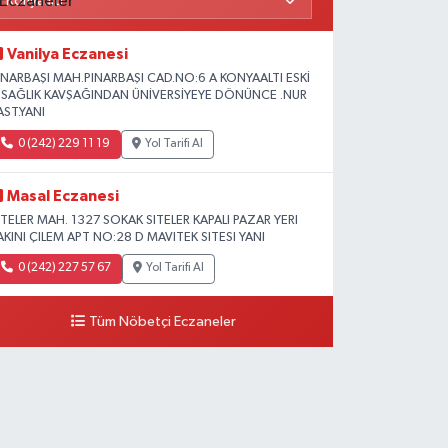
Vanilya Eczanesi
INARBAŞI MAH.PINARBAŞI CAD.NO:6 A KONYAALTI ESKİ
L SAĞLIK KAVŞAĞINDAN ÜNİVERSİYEYE DÖNÜNCE .NUR
AST.YANI
0 (242) 229 11 19
Yol Tarifi Al
Masal Eczanesi
ITELER MAH. 1327 SOKAK SITELER KAPALI PAZAR YERI
AKINI ÇILEM APT NO:28 D MAVITEK SITESI YANI
0 (242) 227 57 67
Yol Tarifi Al
Tüm Nöbetçi Eczaneler