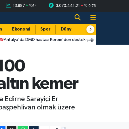
13.887
3.070.441,21
%
64
%
-0.76
n
Ekonomi
Spor
Dünya
Resmi Reklamlar
D hastası Kerem'den destek çağrısı: "Lütfen sesimi duyurun"
 100
altın kemer
 Edirne Sarayiçi Er
 başpehlivan olmak üzere
-
+