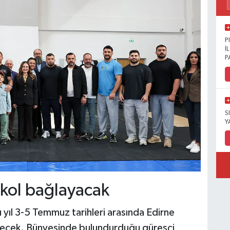
P
İ
P
S
Y
 kol bağlayacak
u yıl 3-5 Temmuz tarihleri arasında Edirne
ilecek. Bünyesinde bulundurduğu güreşçi