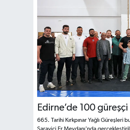
Edirne’de 100 güreşçi
665. Tarihi Kırkpınar Yağlı Güreşleri b
Sarayiçi Er Meydanı'nda gerçekleştir