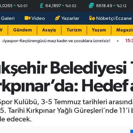
5,0265
64,1897
6618.49
%
0.01
%
0.02
%
2.12
 Galeri
Video
Yazarlar
Nöbetçi Eczane
TV
Gündem
Asayiş
Turizm
Yaşam
Magazi
engücü maçı kadın ve çocuklara ücretsiz!
15:39
Antalya'da DM
kşehir Belediyesi
rkpınar’da: Hedef 
Spor Kulübü, 3-5 Temmuz tarihleri arasında
Tarihi Kırkpınar Yağlı Güreşleri’nde 11’i
le edecek.