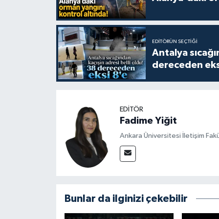
EDITÖRÜN SEÇTIĞI
Antalya sıcağın
dereceden eks
EDITÖR
Fadime Yiğit
Ankara Üniversitesi İletişim Fa
Bunlar da ilginizi çekebilir