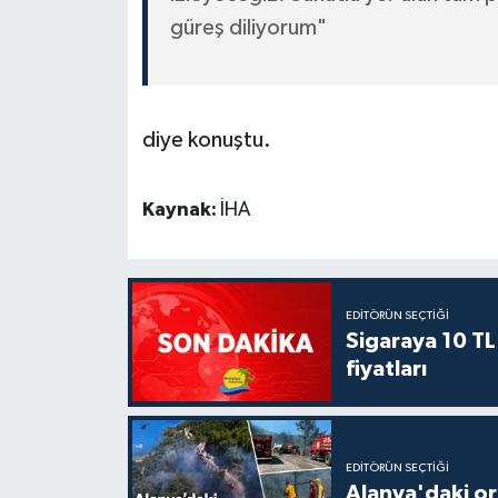
güreş diliyorum"
diye konuştu.
Kaynak:
İHA
EDITÖRÜN SEÇTIĞI
Sigaraya 10 TL
fiyatları
EDITÖRÜN SEÇTIĞI
Alanya'daki or