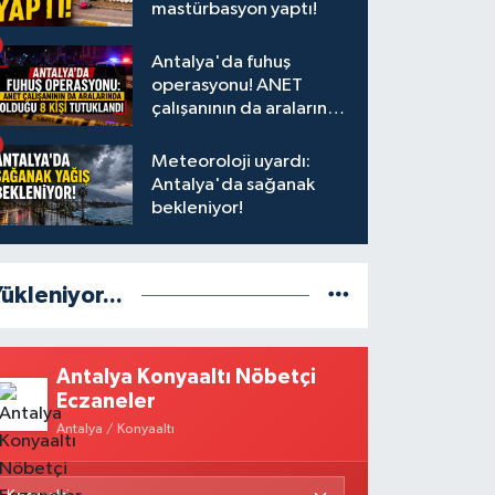
mastürbasyon yaptı!
Antalya'da fuhuş
operasyonu! ANET
çalışanının da aralarında
olduğu 8 kişi tutuklandı
Meteoroloji uyardı:
Antalya'da sağanak
bekleniyor!
ükleniyor...
Antalya Konyaaltı Nöbetçi
Eczaneler
Antalya / Konyaaltı