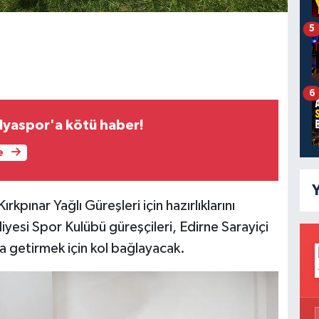
5
6
lyaspor'a kötü haber!
e
Y
ırkpınar Yağlı Güreşleri için hazırlıklarını
esi Spor Kulübü güreşçileri, Edirne Sarayiçi
a getirmek için kol bağlayacak.