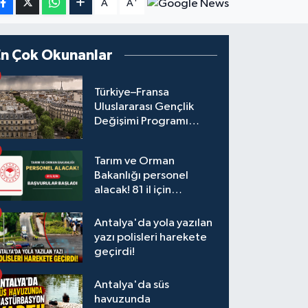
A
A
En Çok Okunanlar
Türkiye–Fransa
Uluslararası Gençlik
Değişimi Programı
Başvuruları Başladı
Tarım ve Orman
Bakanlığı personel
alacak! 81 il için
başvurular başladı
Antalya'da yola yazılan
yazı polisleri harekete
geçirdi!
Antalya'da süs
havuzunda