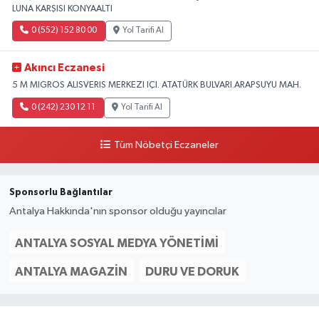
LUNA KARŞISI KONYAALTI
0 (552) 152 80 00
Yol Tarifi Al
Akıncı Eczanesi
5 M MIGROS ALISVERIS MERKEZI IÇI. ATATÜRK BULVARI.ARAPSUYU MAH.
0 (242) 230 12 11
Yol Tarifi Al
Tüm Nöbetçi Eczaneler
Sponsorlu Bağlantılar
Antalya Hakkında'nın sponsor olduğu yayıncılar
ANTALYA SOSYAL MEDYA YÖNETIMI
ANTALYA MAGAZIN
DURU VE DORUK