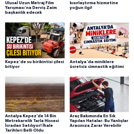
Ulusal Uzun Metraj Film
kısırlaştırma hizmetine
Yarışması'na Derviş Zaim
yoğun ilgi!
başkanlık edecek
Kepez'de su birikintisi çilesi
Antalya'da miniklere
bitiyor
ücretsiz cimnastik eğitimi
Antalya Kepez’de 14 Bin
Araç Bakımında En Sık
Metrekarelik Tarla Hissesi
Yapılan Hatalar: Bu Yanlışlar
İcradan Satılıyor! İhale
Aracınıza Zarar Verebilir
Tarihleri Belli Oldu