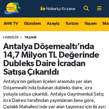
Nöbetçi Eczane
AHK TV
Antalya Nöbetçi Eczaneler
AHK TV
Gündem
Asayiş
Turizm
Yaşam
Ma
Gündem
Antalya Hava Durumu
HABERLER
YAŞAM
Asayiş
Antalya Namaz Vakitleri
Antalya Döşemealtı’nda
14,7 Milyon TL Değerinde
Turizm
Antalya Trafik Yoğunluk Haritası
Dubleks Daire İcradan
Yaşam
Süper Lig Puan Durumu ve Fikstür
Satışa Çıkarıldı
Magazin
Tüm Manşetler
Antalya’nın gelişen ilçeleri arasında yer alan
Döşemealtı’nda bulunan dubleks daire, icra
Ekonomi
Son Dakika Haberleri
yoluyla satışa çıkarıldı. Antalya Gayrimenkul Satış
İcra Dairesi tarafından yayımlanan ilana göre,
Spor
Haber Arşivi
Çıplaklı Mahallesi’nde yer alan taşınmaz için iki ayrı