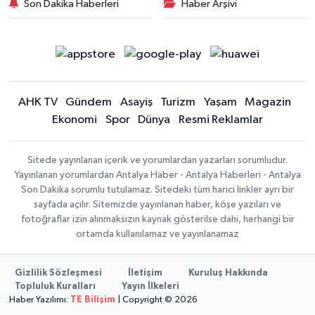
Son Dakika Haberleri
Haber Arşivi
AHK TV
Gündem
Asayiş
Turizm
Yaşam
Magazin
Ekonomi
Spor
Dünya
Resmi Reklamlar
Sitede yayınlanan içerik ve yorumlardan yazarları sorumludur.
Yayınlanan yorumlardan Antalya Haber - Antalya Haberleri - Antalya
Son Dakika sorumlu tutulamaz. Sitedeki tüm harici linkler ayrı bir
sayfada açılır. Sitemizde yayınlanan haber, köşe yazıları ve
fotoğraflar izin alınmaksızın kaynak gösterilse dahi, herhangi bir
ortamda kullanılamaz ve yayınlanamaz
Gizlilik Sözleşmesi
İletişim
Kuruluş Hakkında
Topluluk Kuralları
Yayın İlkeleri
Haber Yazılımı:
TE Bilişim
| Copyright © 2026