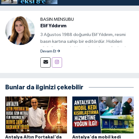
BASIN MENSUBU
Elif Yıldırım
3 Ağustos 1988 doğumlu Elif Yıldırım, resmi
basın kartına sahip bir editördür. Hobileri
yürüyüş yapmak, kitap okumak ve gündemi
Devam Et
takip etmektir.
Bunlar da ilginizi çekebilir
Antalya Altın Portakal'da
Antalya'da mobil kedi