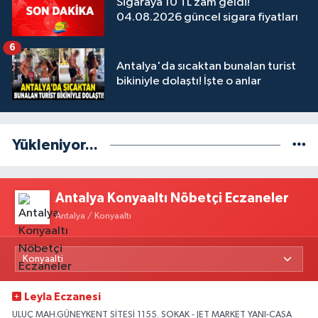
Sigaraya 10 TL zam geldi!
04.08.2026 güncel sigara fiyatları
6
Antalya'da sıcaktan bunalan turist
bikiniyle dolaştı! İşte o anlar
Yükleniyor...
Antalya Konyaaltı Nöbetçi Eczaneler
Antalya / Konyaaltı
Leyla Eczanesi
ULUÇ MAH.GÜNEYKENT SİTESİ 1155. SOKAK - JET MARKET YANI-CASA