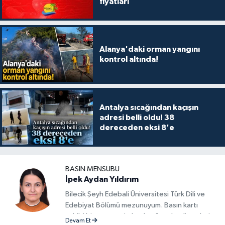
fiyatları
Alanya'daki orman yangını
kontrol altında!
Antalya sıcağından kaçışın
adresi belli oldu! 38
dereceden eksi 8'e
BASIN MENSUBU
İpek Aydan Yıldırım
Bilecik Şeyh Edebali Üniversitesi Türk Dili ve
Edebiyat Bölümü mezunuyum. Basın kartı
sahibi bir gazeteci olarak, güncel gelişmeleri
Devam Et