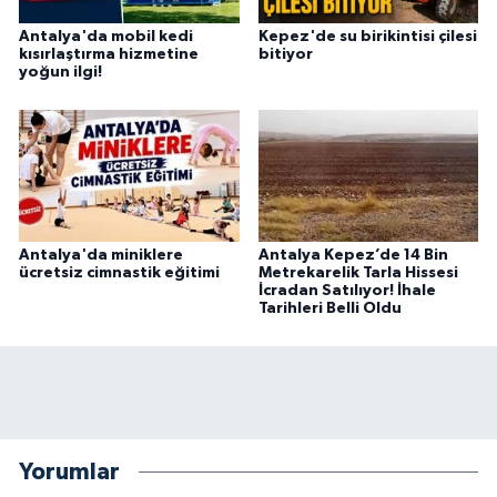
Antalya'da mobil kedi
Kepez'de su birikintisi çilesi
kısırlaştırma hizmetine
bitiyor
yoğun ilgi!
Antalya'da miniklere
Antalya Kepez’de 14 Bin
ücretsiz cimnastik eğitimi
Metrekarelik Tarla Hissesi
İcradan Satılıyor! İhale
Tarihleri Belli Oldu
Yorumlar