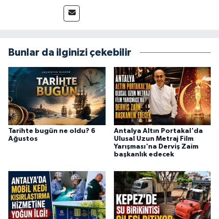
yakından takip ediyor ve okuyucuları doğru,
güvenilir ve tarafsız bilgilerle buluşturmayı
amaçlıyorum. Habercilik anlayışımda etik
değerlere, araştırmacı bakış açısına ve
objektifliğe büyük önem veriyorum. Çeşitli
Bunlar da ilginizi çekebilir
alanlarda ürettiğim içeriklerle kamuoyuna
fayda sağla
Tarihte bugün ne oldu? 6
Antalya Altın Portakal'da
Ağustos
Ulusal Uzun Metraj Film
Yarışması'na Derviş Zaim
başkanlık edecek