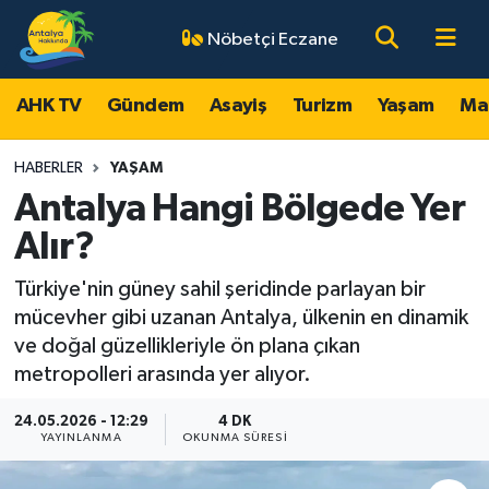
Nöbetçi Eczane
AHK TV
Antalya Nöbetçi Eczaneler
AHK TV
Gündem
Asayiş
Turizm
Yaşam
Ma
Gündem
Antalya Hava Durumu
HABERLER
YAŞAM
Asayiş
Antalya Namaz Vakitleri
Antalya Hangi Bölgede Yer
Alır?
Turizm
Antalya Trafik Yoğunluk Haritası
Türkiye'nin güney sahil şeridinde parlayan bir
Yaşam
Süper Lig Puan Durumu ve Fikstür
mücevher gibi uzanan Antalya, ülkenin en dinamik
ve doğal güzellikleriyle ön plana çıkan
Magazin
Tüm Manşetler
metropolleri arasında yer alıyor.
Ekonomi
Son Dakika Haberleri
24.05.2026 - 12:29
4 DK
YAYINLANMA
OKUNMA SÜRESI
Spor
Haber Arşivi