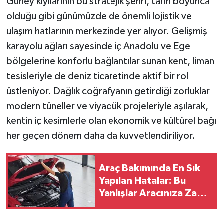
Güney kıyılarının bu stratejik şehri, tarih boyunca
olduğu gibi günümüzde de önemli lojistik ve
ulaşım hatlarının merkezinde yer alıyor. Gelişmiş
karayolu ağları sayesinde iç Anadolu ve Ege
bölgelerine konforlu bağlantılar sunan kent, liman
tesisleriyle de deniz ticaretinde aktif bir rol
üstleniyor. Dağlık coğrafyanın getirdiği zorluklar
modern tüneller ve viyadük projeleriyle aşılarak,
kentin iç kesimlerle olan ekonomik ve kültürel bağı
her geçen dönem daha da kuvvetlendiriliyor.
Araç Bakımında En Sık
Yapılan Hatalar: Bu
Yanlışlar Aracınıza Zarar
Verebilir