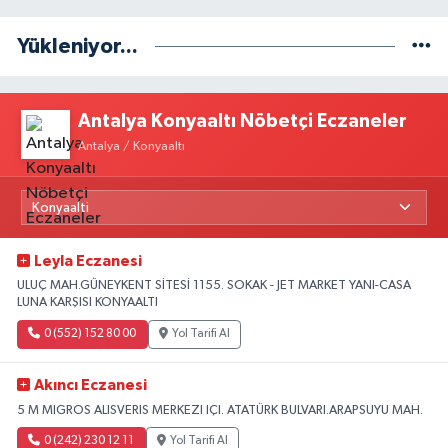
Yükleniyor...
Antalya Konyaaltı Nöbetçi Eczaneler
Antalya / Konyaaltı
Leyla Eczanesi
ULUÇ MAH.GÜNEYKENT SİTESİ 1155. SOKAK - JET MARKET YANI-CASA
LUNA KARŞISI KONYAALTI
0 (552) 152 80 00
Yol Tarifi Al
Akıncı Eczanesi
5 M MIGROS ALISVERIS MERKEZI IÇI. ATATÜRK BULVARI.ARAPSUYU MAH.
0 (242) 230 12 11
Yol Tarifi Al