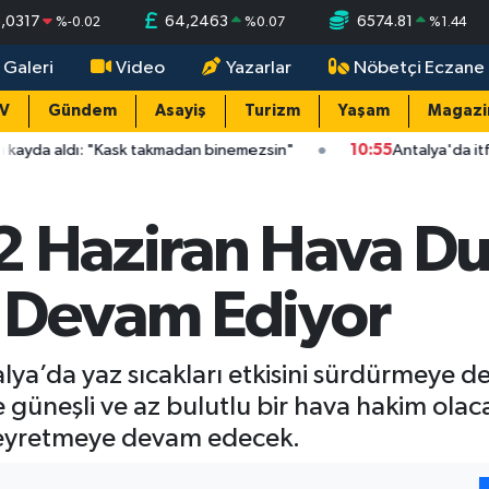
,0317
64,2463
6574.81
%
-0.02
%
0.07
%
1.44
 Galeri
Video
Yazarlar
Nöbetçi Eczane
TV
Gündem
Asayiş
Turizm
Yaşam
Magazi
"Kask takmadan binemezsin"
10:55
Antalya'da itfaiyeye yol verm
2 Haziran Hava Du
 Devam Ediyor
lya’da yaz sıcakları etkisini sürdürmeye 
 güneşli ve az bulutlu bir hava hakim ola
 seyretmeye devam edecek.