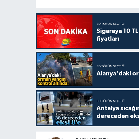
EDITÖRÜN SEÇTIĞI
Sigaraya 10 TL
fiyatları
EDITÖRÜN SEÇTIĞI
Alanya'daki or
EDITÖRÜN SEÇTIĞI
Antalya sıcağın
dereceden eks