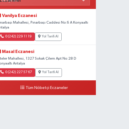
Vanilya Eczanesi
ınarbaşı Mahallesi, Pınarbaşı Caddesi No:6 A Konyaaltı
ntalya
0 (242) 229 11 19
Yol Tarifi Al
Masal Eczanesi
iteler Mahallesi, 1327 Sokak Çilem Apt No:28 D
onyaaltı Antalya
0 (242) 227 57 67
Yol Tarifi Al
Tüm Nöbetçi Eczaneler