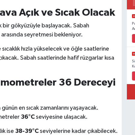
ava Açık ve Sıcak Olacak
P
ık bir gökyüzüyle başlayacak. Sabah
A
arasında seyretmesi bekleniyor.
 sıcaklık hızla yükselecek ve öğle saatlerine
kacak. Sabah saatlerinde hafif rüzgarlar kısa
S
K
rmometreler 36 Dereceyi
 günün en sıcak zamanlarını yaşayacak.
metreler
36°C
seviyesine ulaşacak.
ık ise
38-39°C
seviyelerine kadar çıkabilecek.