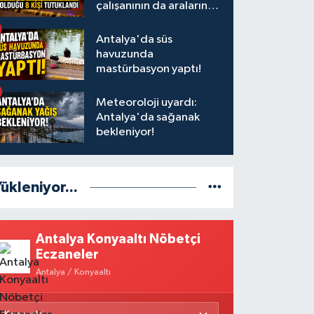
çalışanının da aralarında
olduğu 8 kişi tutuklandı
Antalya'da süs
havuzunda
mastürbasyon yaptı!
Meteoroloji uyardı:
Antalya'da sağanak
bekleniyor!
ükleniyor...
Antalya Konyaaltı Nöbetçi
Eczaneler
Antalya / Konyaaltı