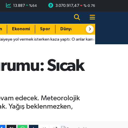
13.887
3.070.917,47
%
64
%
-0.76
n
Ekonomi
Spor
Dünya
Resmi Reklamlar
ek isterken kaza yaptı: O anlar kamerada
10:37
Antalya'da ter
rumu: Sıcak
devam edecek. Meteorolojik
cak. Yağış beklenmezken,
-
+