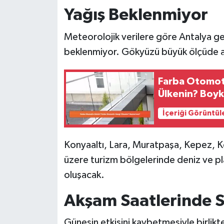
Yağış Beklenmiyor
Meteorolojik verilere göre Antalya g
beklenmiyor. Gökyüzü büyük ölçüde a
Farba Otomot
Ülkenin? Boy
İçeriği Görüntül
Konyaaltı, Lara, Muratpaşa, Kepez, K
üzere turizm bölgelerinde deniz ve plaj
oluşacak.
Akşam Saatlerinde S
Güneşin etkisini kaybetmesiyle birlikt