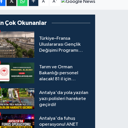
A
A
En Çok Okunanlar
Türkiye–Fransa
Uluslararası Gençlik
Değişimi Programı
Başvuruları Başladı
Tarım ve Orman
Bakanlığı personel
alacak! 81 il için
başvurular başladı
Antalya'da yola yazılan
yazı polisleri harekete
geçirdi!
Antalya'da fuhuş
operasyonu! ANET