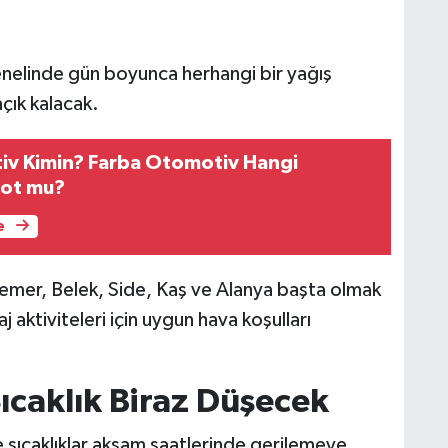
enelinde gün boyunca herhangi bir yağış
çık kalacak.
iv Kimin? Farba Otomotiv Hangi
kot mu?
e
emer, Belek, Side, Kaş ve Alanya başta olmak
 aktiviteleri için uygun hava koşulları
ıcaklık Biraz Düşecek
e sıcaklıklar akşam saatlerinde gerilemeye