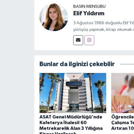
BASIN MENSUBU
Elif Yıldırım
3 Ağustos 1988 doğumlu Elif Yıld
yürüyüş yapmak, kitap okumak 
Bunlar da ilginizi çekebilir
ASAT Genel Müdürlüğü'nde
Öğrenciler
Kafeterya İhalesi! 60
Çalışma Te
Metrekarelik Alan 3 Yıllığına
Artıran 10