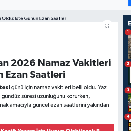
1
an 2026 Namaz Vakitleri
2
n Ezan Saatleri
tesi
günü için namaz vakitleri belli oldu. Yaz
3
e gündüz süresi uzunluğunu korurken,
amak amacıyla güncel ezan saatlerini yakından
4