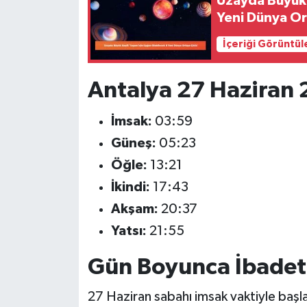
Uzayda Büyük 
Yeni Dünya Or
İçeriği Görüntül
Antalya 27 Haziran 
İmsak:
03:59
Güneş:
05:23
Öğle:
13:21
İkindi:
17:43
Akşam:
20:37
Yatsı:
21:55
Gün Boyunca İbadet 
27 Haziran sabahı imsak vaktiyle başl