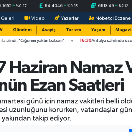
5,1652
64,4046
6618.49
%
0.27
%
0.35
%
2.12
 Galeri
Video
Yazarlar
Nöbetçi Eczane
TV
Gündem
Asayiş
Turizm
Yaşam
Magazi
Ciğerimi yaktın babam"
16:30
Antalya sahilinde üzen olay: Caret
 Haziran Namaz Va
nün Ezan Saatleri
rtesi günü için namaz vakitleri belli oldu
si uzunluğunu korurken, vatandaşlar günl
 yakından takip ediyor.