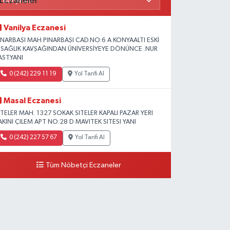
Vanilya Eczanesi
INARBAŞI MAH.PINARBAŞI CAD.NO:6 A KONYAALTI ESKİ
L SAĞLIK KAVŞAĞINDAN ÜNİVERSİYEYE DÖNÜNCE .NUR
AST.YANI
0 (242) 229 11 19
Yol Tarifi Al
Masal Eczanesi
ITELER MAH. 1327 SOKAK SITELER KAPALI PAZAR YERI
AKINI ÇILEM APT NO:28 D MAVITEK SITESI YANI
0 (242) 227 57 67
Yol Tarifi Al
Tüm Nöbetçi Eczaneler