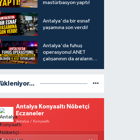
mastürbasyon yaptı!
Antalya'da bir esnaf
yaşamına son verdi!
Antalya'da fuhuş
operasyonu! ANET
çalışanının da aralarında
olduğu 8 kişi tutuklandı
ükleniyor...
Antalya Konyaaltı Nöbetçi
Eczaneler
Antalya / Konyaaltı