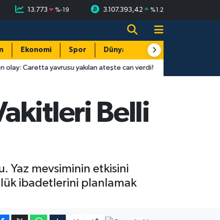
13.773
3.107.393,42
%
-19
%
1.2
n
Ekonomi
Spor
Dünya
Resmi Reklamlar
ta yavrusu yakılan ateşte can verdi!
16:01
Antalyaspor-Keçiöre
kitleri Belli
. Yaz mevsiminin etkisini
ük ibadetlerini planlamak
-
+