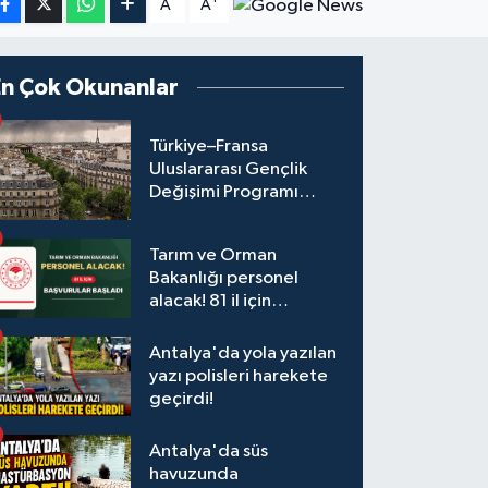
A
A
En Çok Okunanlar
Türkiye–Fransa
Uluslararası Gençlik
Değişimi Programı
Başvuruları Başladı
Tarım ve Orman
Bakanlığı personel
alacak! 81 il için
başvurular başladı
Antalya'da yola yazılan
yazı polisleri harekete
geçirdi!
Antalya'da süs
havuzunda