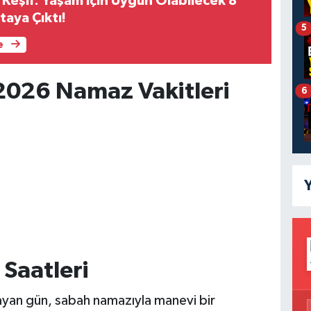
Keşif: Yaşam İçin Uygun Olabilecek 8
taya Çıktı!
5
e
2026 Namaz Vakitleri
6
Y
Saatleri
ayan gün, sabah namazıyla manevi bir