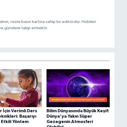
ırım, resmi basın kartına sahip bir editördür. Hobileri
ve gündemi takip etmektir.
 İçin Verimli Ders
Bilim Dünyasında Büyük Keşif:
knikleri: Başarıyı
Dünya'ya Yakın Süper
 Etkili Yöntem
Gezegenin Atmosferi