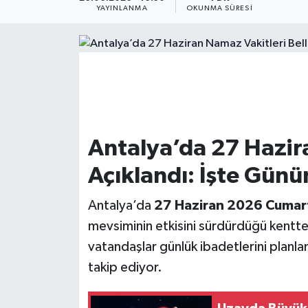
YAYINLANMA
OKUNMA SÜRESI
Dünya
Resmi Reklamlar
Antalya’da 27 Hazir
Açıklandı: İşte Günü
Antalya’da
27 Haziran 2026 Cumar
mevsiminin etkisini sürdürdüğü kentt
vatandaşlar günlük ibadetlerini planl
takip ediyor.