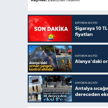
EDITÖRÜN SEÇTIĞI
Sigaraya 10 TL
fiyatları
EDITÖRÜN SEÇTIĞI
Alanya'daki or
EDITÖRÜN SEÇTIĞI
Antalya sıcağın
dereceden eks