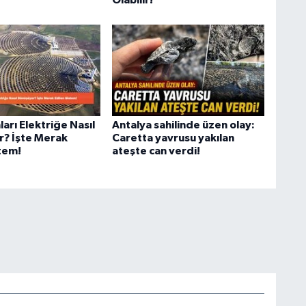
Olabilir!
ları Elektriğe Nasıl
Antalya sahilinde üzen olay:
? İşte Merak
Caretta yavrusu yakılan
stem!
ateşte can verdi!