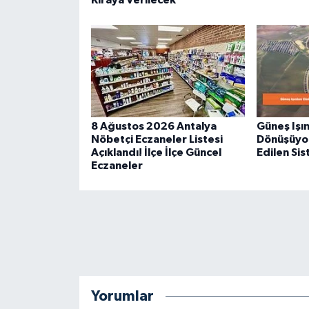
Kiraya Verilecek
8 Ağustos 2026 Antalya
Güneş Işın
Nöbetçi Eczaneler Listesi
Dönüşüyor
Açıklandı! İlçe İlçe Güncel
Edilen Si
Eczaneler
Yorumlar