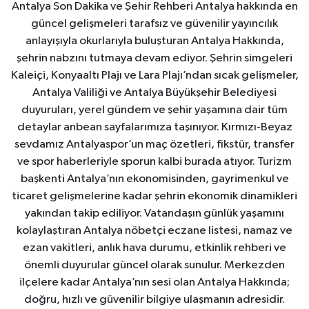
Antalya Son Dakika ve Şehir Rehberi Antalya hakkında en
güncel gelişmeleri tarafsız ve güvenilir yayıncılık
anlayışıyla okurlarıyla buluşturan Antalya Hakkında,
şehrin nabzını tutmaya devam ediyor. Şehrin simgeleri
Kaleiçi, Konyaaltı Plajı ve Lara Plajı’ndan sıcak gelişmeler,
Antalya Valiliği ve Antalya Büyükşehir Belediyesi
duyuruları, yerel gündem ve şehir yaşamına dair tüm
detaylar anbean sayfalarımıza taşınıyor. Kırmızı-Beyaz
sevdamız Antalyaspor’un maç özetleri, fikstür, transfer
ve spor haberleriyle sporun kalbi burada atıyor. Turizm
başkenti Antalya’nın ekonomisinden, gayrimenkul ve
ticaret gelişmelerine kadar şehrin ekonomik dinamikleri
yakından takip ediliyor. Vatandaşın günlük yaşamını
kolaylaştıran Antalya nöbetçi eczane listesi, namaz ve
ezan vakitleri, anlık hava durumu, etkinlik rehberi ve
önemli duyurular güncel olarak sunulur. Merkezden
ilçelere kadar Antalya’nın sesi olan Antalya Hakkında;
doğru, hızlı ve güvenilir bilgiye ulaşmanın adresidir.