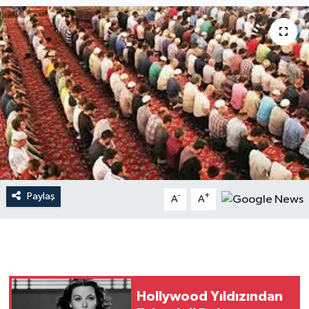
Dünya
Resmi Reklamlar
Paylaş
-
+
A
A
Hollywood Yıldızından