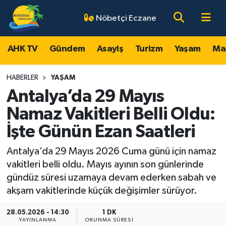
Nöbetçi Eczane
AHK TV
Antalya Nöbetçi Eczaneler
AHK TV
Gündem
Asayiş
Turizm
Yaşam
Ma
Gündem
Antalya Hava Durumu
HABERLER
YAŞAM
Asayiş
Antalya Namaz Vakitleri
Antalya’da 29 Mayıs
Namaz Vakitleri Belli Oldu:
Turizm
Antalya Trafik Yoğunluk Haritası
İşte Günün Ezan Saatleri
Yaşam
Süper Lig Puan Durumu ve Fikstür
Antalya’da 29 Mayıs 2026 Cuma günü için namaz
vakitleri belli oldu. Mayıs ayının son günlerinde
Magazin
Tüm Manşetler
gündüz süresi uzamaya devam ederken sabah ve
akşam vakitlerinde küçük değişimler sürüyor.
Ekonomi
Son Dakika Haberleri
28.05.2026 - 14:30
1 DK
Spor
Haber Arşivi
YAYINLANMA
OKUNMA SÜRESI