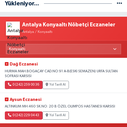
Yükleniyor...
Antalya Konyaaltı Nöbetçi Eczaneler
Antalya / Konyaaltı
Dağ Eczanesi
HURMA MAH.BOGAÇAY CAD.NO:91 A-B(ESKI SEMAZEN) URFA SULTAN
SOFRASI KARSISI
0 (242) 259 00 36
Yol Tarifi Al
Aysun Eczanesi
ALTINKUM MH.460 SK.NO: 20 B ÖZEL OLIMPOS HASTANESI KARSISI
0 (242) 229 04 43
Yol Tarifi Al