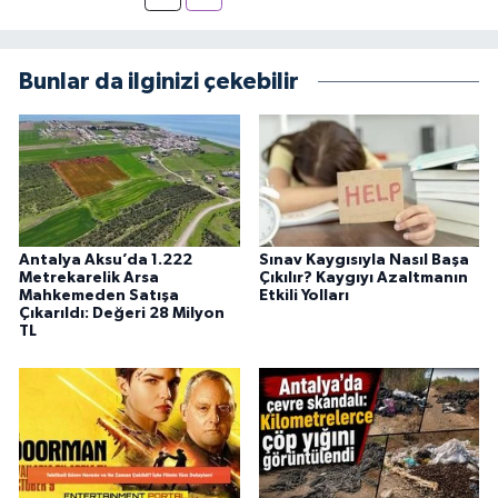
Bunlar da ilginizi çekebilir
Antalya Aksu’da 1.222
Sınav Kaygısıyla Nasıl Başa
Metrekarelik Arsa
Çıkılır? Kaygıyı Azaltmanın
Mahkemeden Satışa
Etkili Yolları
Çıkarıldı: Değeri 28 Milyon
TL