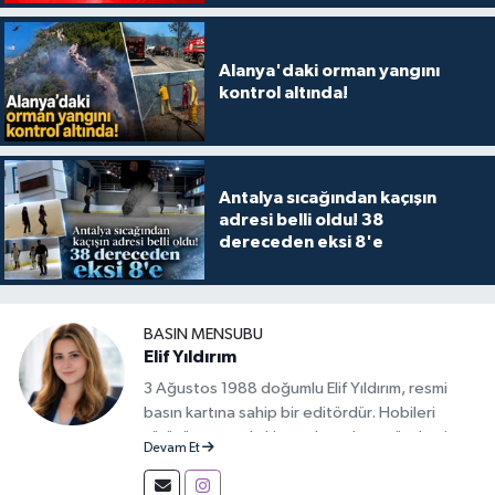
Alanya'daki orman yangını
kontrol altında!
Antalya sıcağından kaçışın
adresi belli oldu! 38
dereceden eksi 8'e
BASIN MENSUBU
Elif Yıldırım
3 Ağustos 1988 doğumlu Elif Yıldırım, resmi
basın kartına sahip bir editördür. Hobileri
yürüyüş yapmak, kitap okumak ve gündemi
Devam Et
takip etmektir.