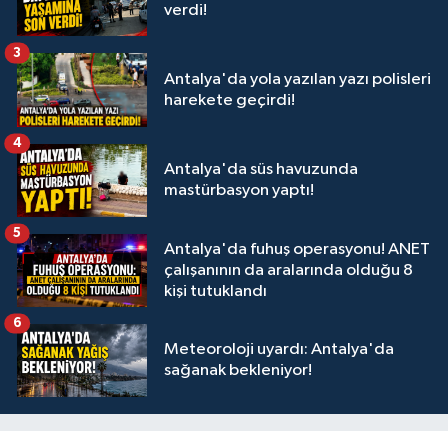
verdi!
3
Antalya'da yola yazılan yazı polisleri
harekete geçirdi!
4
Antalya'da süs havuzunda
mastürbasyon yaptı!
5
Antalya'da fuhuş operasyonu! ANET
çalışanının da aralarında olduğu 8
kişi tutuklandı
6
Meteoroloji uyardı: Antalya'da
sağanak bekleniyor!