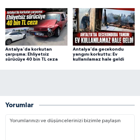
Antalya'da korkutan
Antalya’da gecekondu
çarpışma: Ehliyetsiz
yangını korkuttu: Ev
sürücüye 40 bin TL ceza
kullanılamaz hale geldi
Yorumlar