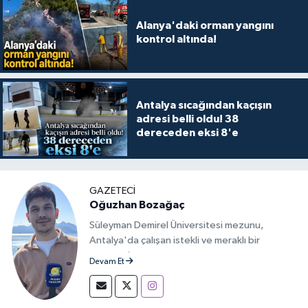
Alanya'daki orman yangını
kontrol altında!
Antalya sıcağından kaçışın
adresi belli oldu! 38
dereceden eksi 8'e
GAZETECİ
Oğuzhan Bozağaç
Süleyman Demirel Üniversitesi mezunu,
Antalya'da çalışan istekli ve meraklı bir
gazeteci.
Devam Et