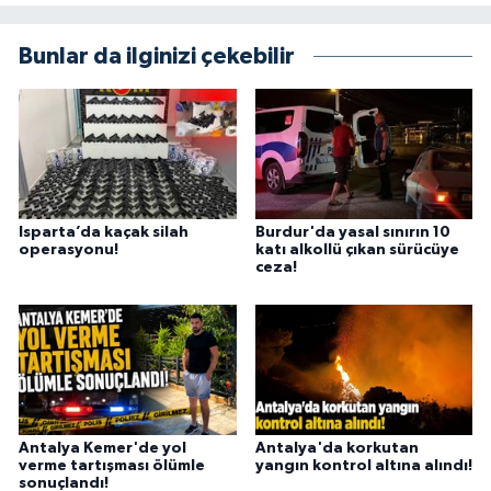
Bunlar da ilginizi çekebilir
Isparta’da kaçak silah
Burdur'da yasal sınırın 10
operasyonu!
katı alkollü çıkan sürücüye
ceza!
Antalya Kemer'de yol
Antalya'da korkutan
verme tartışması ölümle
yangın kontrol altına alındı!
sonuçlandı!