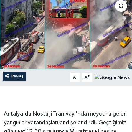
Dünya
Resmi Reklamlar
Paylaş
-
+
A
A
Antalya'da Nostalji Tramvayı'nda meydana gelen
yangınlar vatandaşları endişelendirdi. Geçtiğimiz
gün saat 12.30 sıralarında Muratpaşa ilçesine