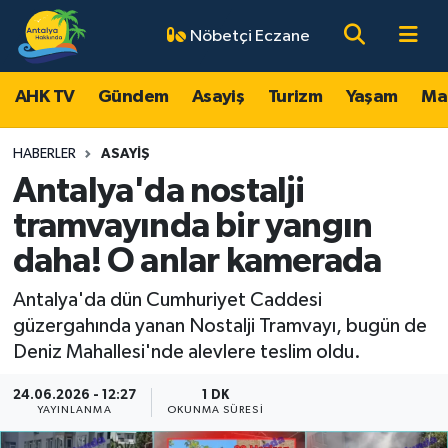
Nöbetçi Eczane
AHK TV
Antalya Nöbetçi Eczaneler
AHK TV
Gündem
Asayiş
Turizm
Yaşam
Ma
Gündem
Antalya Hava Durumu
HABERLER
ASAYIŞ
Asayiş
Antalya Namaz Vakitleri
Antalya'da nostalji
tramvayında bir yangın
Turizm
Antalya Trafik Yoğunluk Haritası
daha! O anlar kamerada
Yaşam
Süper Lig Puan Durumu ve Fikstür
Antalya'da dün Cumhuriyet Caddesi
güzergahında yanan Nostalji Tramvayı, bugün de
Magazin
Tüm Manşetler
Deniz Mahallesi'nde alevlere teslim oldu.
Ekonomi
Son Dakika Haberleri
24.06.2026 - 12:27
1 DK
YAYINLANMA
OKUNMA SÜRESI
Spor
Haber Arşivi