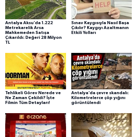
Antalya Aksu’da 1.222
Sınav Kaygısıyla Nasıl Başa
Metrekarelik Arsa
Çıkılır? Kaygıyı Azaltmanın
Mahkemeden Satışa
Etkili Yolları
Çıkarıldı: Değeri 28 Milyon
TL
Tehlikeli Görev Nerede ve
Antalya’da çevre skandalı:
Ne Zaman Çekildi? İşte
Kilometrelerce çöp yığını
Filmin Tüm Detayları!
görüntülendi