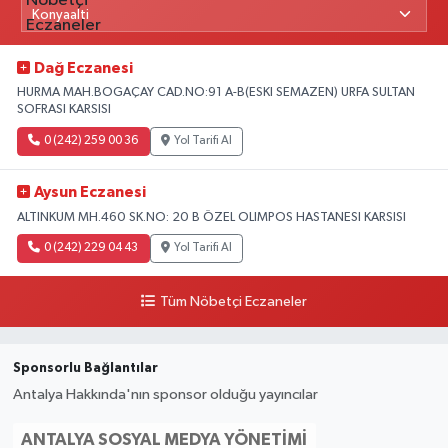
Dağ Eczanesi
HURMA MAH.BOGAÇAY CAD.NO:91 A-B(ESKI SEMAZEN) URFA SULTAN
SOFRASI KARSISI
0 (242) 259 00 36
Yol Tarifi Al
Aysun Eczanesi
ALTINKUM MH.460 SK.NO: 20 B ÖZEL OLIMPOS HASTANESI KARSISI
0 (242) 229 04 43
Yol Tarifi Al
Tüm Nöbetçi Eczaneler
Sponsorlu Bağlantılar
Antalya Hakkında'nın sponsor olduğu yayıncılar
ANTALYA SOSYAL MEDYA YÖNETIMI