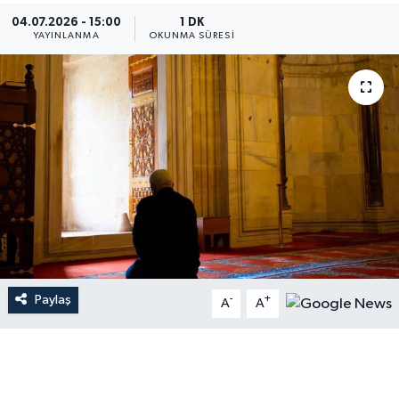
04.07.2026 - 15:00
1 DK
Dünya
YAYINLANMA
OKUNMA SÜRESI
Resmi Reklamlar
Paylaş
-
+
A
A