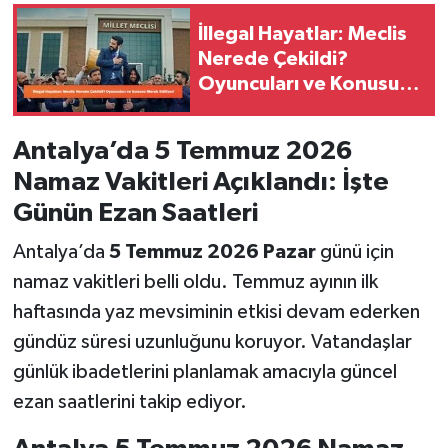
İllegal Hayatlar: Meclis
Nerede Çekildi?
Oyuncuları ve Konusu
Merak Ediliyor!
Antalya’da 5 Temmuz 2026
Namaz Vakitleri Açıklandı: İşte
Günün Ezan Saatleri
Antalya’da
5 Temmuz 2026 Pazar
günü için
namaz vakitleri belli oldu. Temmuz ayının ilk
haftasında yaz mevsiminin etkisi devam ederken
gündüz süresi uzunluğunu koruyor. Vatandaşlar
günlük ibadetlerini planlamak amacıyla güncel
ezan saatlerini takip ediyor.