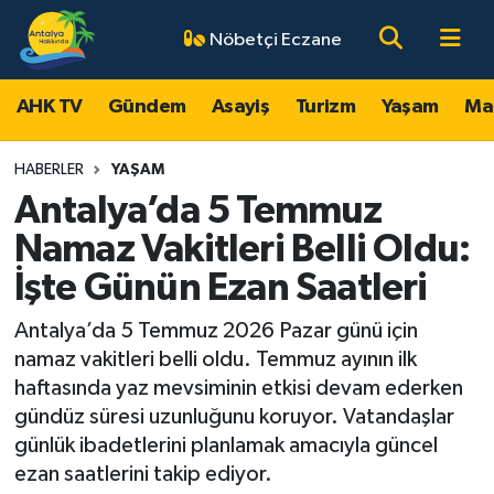
Nöbetçi Eczane
AHK TV
Antalya Nöbetçi Eczaneler
AHK TV
Gündem
Asayiş
Turizm
Yaşam
Ma
Gündem
Antalya Hava Durumu
HABERLER
YAŞAM
Asayiş
Antalya Namaz Vakitleri
Antalya’da 5 Temmuz
Namaz Vakitleri Belli Oldu:
Turizm
Antalya Trafik Yoğunluk Haritası
İşte Günün Ezan Saatleri
Yaşam
Süper Lig Puan Durumu ve Fikstür
Antalya’da 5 Temmuz 2026 Pazar günü için
namaz vakitleri belli oldu. Temmuz ayının ilk
Magazin
Tüm Manşetler
haftasında yaz mevsiminin etkisi devam ederken
gündüz süresi uzunluğunu koruyor. Vatandaşlar
Ekonomi
Son Dakika Haberleri
günlük ibadetlerini planlamak amacıyla güncel
ezan saatlerini takip ediyor.
Spor
Haber Arşivi