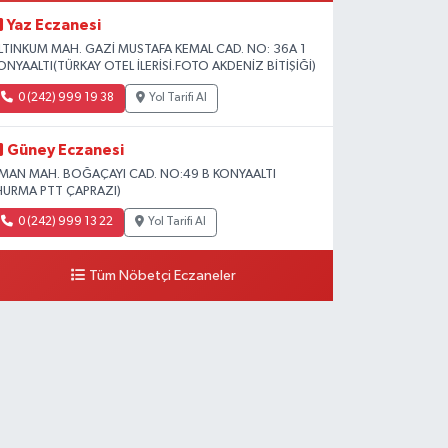
Yaz Eczanesi
LTINKUM MAH. GAZİ MUSTAFA KEMAL CAD. NO: 36A 1
ONYAALTI(TÜRKAY OTEL İLERİSİ.FOTO AKDENİZ BİTİŞİĞİ)
0 (242) 999 19 38
Yol Tarifi Al
Güney Eczanesi
İMAN MAH. BOĞAÇAYI CAD. NO:49 B KONYAALTI
HURMA PTT ÇAPRAZI)
0 (242) 999 13 22
Yol Tarifi Al
Tüm Nöbetçi Eczaneler