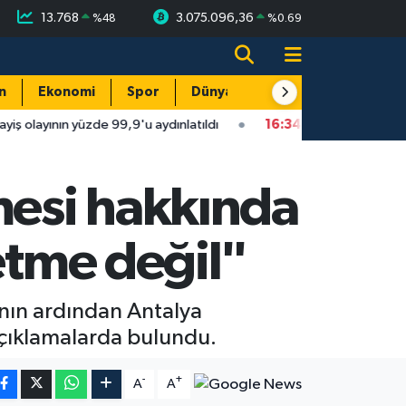
13.768
3.075.096,36
%
48
%
0.69
n
Ekonomi
Spor
Dünya
Resmi Reklamlar
üzde 99,9'u aydınlatıldı
16:34
Isparta'da faytonu sollayan otom
mesi hakkında
etme değil"
ının ardından Antalya
açıklamalarda bulundu.
-
+
A
A