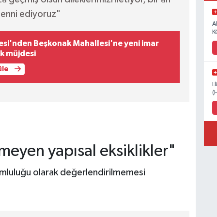
menni ediyoruz"
A
K
si'nden Beşkonak Mahallesi'ne yeni imar
k müjdesi
üle
L
(
meyen yapısal eksiklikler"
rumluluğu olarak değerlendirilmemesi