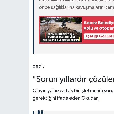
önce sağlıklarına kavuşmalarını te
Kepez Belediye
yolu ve otopar
İçeriği Görünt
dedi.
"Sorun yıllardır çözüle
Olayın yalnızca tek bir işletmenin so
gerektiğini ifade eden Okudan,