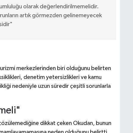
rumluluğu olarak değerlendirilmemelidir.
 sorunların artık görmezden gelinemeyecek
sidir"
urizmi merkezlerinden biri olduğunu belirten
siklikleri, denetim yetersizlikleri ve kamu
liği nedeniyle uzun süredir çeşitli sorunlarla
meli"
ır çözülemediğine dikkat çeken Okudan, bunun
 tamamlayamamasına neden olduğunu belirtti.