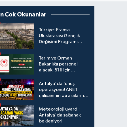
En Çok Okunanlar
Türkiye–Fransa
Uluslararası Gençlik
Değişimi Programı
Başvuruları Başladı
Tarım ve Orman
Bakanlığı personel
alacak! 81 il için
başvurular başladı
Antalya'da fuhuş
operasyonu! ANET
çalışanının da aralarında
olduğu 8 kişi tutuklandı
Meteoroloji uyardı:
Antalya'da sağanak
bekleniyor!