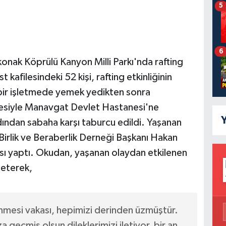
5
6
onak Köprülü Kanyon Milli Parkı'nda rafting
kafilesindeki 52 kişi, rafting etkinliğinin
 bir işletmede yemek yedikten sonra
hesiyle Manavgat Devlet Hastanesi'ne
Y
rdından sabaha karşı taburcu edildi. Yaşanan
Birlik ve Beraberlik Derneği Başkanı Hakan
ası yaptı. Okudan, yaşanan olaydan etkilenen
leterek,
nmesi vakası, hepimizi derinden üzmüştür.
 geçmiş olsun dileklerimizi iletiyor, bir an