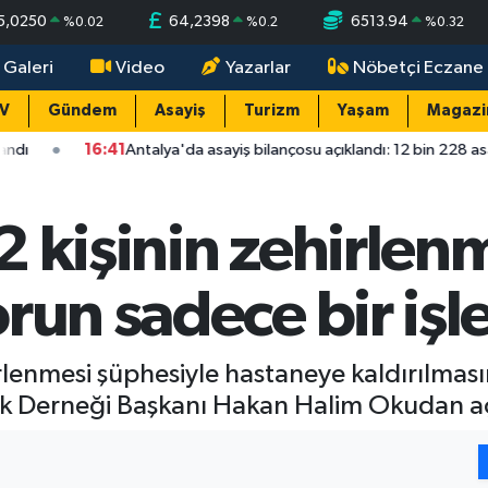
5,0250
64,2398
6513.94
%
0.02
%
0.2
%
0.32
 Galeri
Video
Yazarlar
Nöbetçi Eczane
TV
Gündem
Asayiş
Turizm
Yaşam
Magazi
:41
Antalya'da asayiş bilançosu açıklandı: 12 bin 228 asayiş olayının y
2 kişinin zehirlen
run sadece bir işl
irlenmesi şüphesiyle hastaneye kaldırılmas
rlik Derneği Başkanı Hakan Halim Okudan 