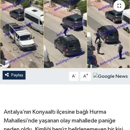
Dünya
Resmi Reklamlar
Paylaş
-
+
A
A
Antalya’nın Konyaaltı ilçesine bağlı Hurma
Mahallesi’nde yaşanan olay mahallede paniğe
neden oldu. Kimliği henüz belirlenemeyen bir kişi