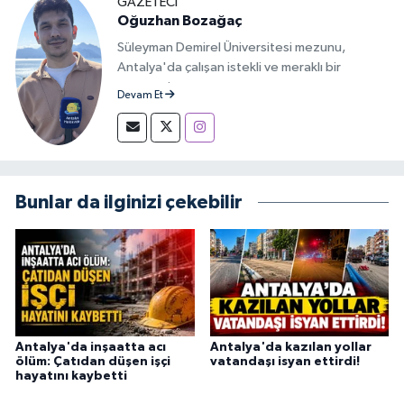
GAZETECİ
Oğuzhan Bozağaç
Süleyman Demirel Üniversitesi mezunu,
Antalya'da çalışan istekli ve meraklı bir
gazeteci.
Devam Et
Bunlar da ilginizi çekebilir
Antalya'da inşaatta acı
Antalya'da kazılan yollar
ölüm: Çatıdan düşen işçi
vatandaşı isyan ettirdi!
hayatını kaybetti