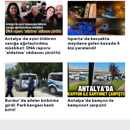
Antalya'da eşini öldüren
Isparta'da kavşakta
sanığa ağırlaştırılmış
meydana gelen kazada 4
müebbet: DNA raporu
kişi yaralandı!
'aldatma' iddiasını çürüttü
Burdur'da aileler birbirine
Antalya'da kamyon ile
girdi: Park kavgası kanlı
kamyonet çarpıştı!
bitti!