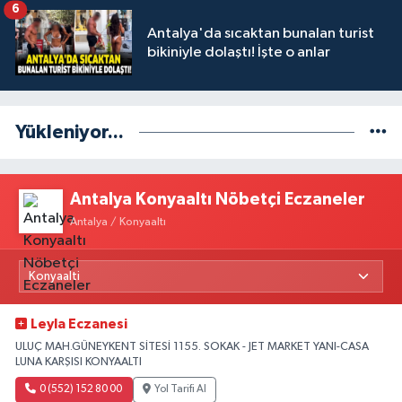
6
Antalya'da sıcaktan bunalan turist
bikiniyle dolaştı! İşte o anlar
Yükleniyor...
Antalya Konyaaltı Nöbetçi Eczaneler
Antalya / Konyaaltı
Leyla Eczanesi
ULUÇ MAH.GÜNEYKENT SİTESİ 1155. SOKAK - JET MARKET YANI-CASA
LUNA KARŞISI KONYAALTI
0 (552) 152 80 00
Yol Tarifi Al