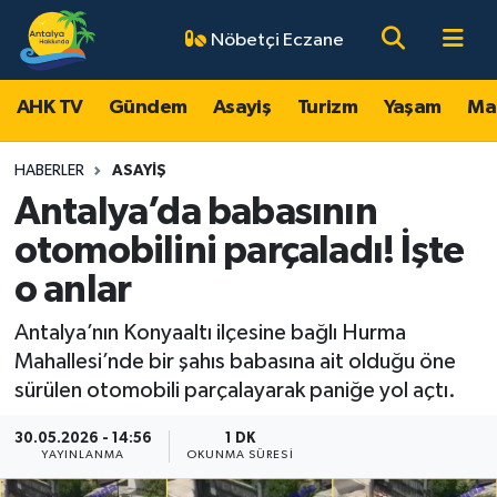
Nöbetçi Eczane
AHK TV
Antalya Nöbetçi Eczaneler
AHK TV
Gündem
Asayiş
Turizm
Yaşam
Ma
Gündem
Antalya Hava Durumu
HABERLER
ASAYIŞ
Asayiş
Antalya Namaz Vakitleri
Antalya’da babasının
otomobilini parçaladı! İşte
Turizm
Antalya Trafik Yoğunluk Haritası
o anlar
Yaşam
Süper Lig Puan Durumu ve Fikstür
Antalya’nın Konyaaltı ilçesine bağlı Hurma
Mahallesi’nde bir şahıs babasına ait olduğu öne
Magazin
Tüm Manşetler
sürülen otomobili parçalayarak paniğe yol açtı.
Ekonomi
Son Dakika Haberleri
30.05.2026 - 14:56
1 DK
YAYINLANMA
OKUNMA SÜRESI
Spor
Haber Arşivi