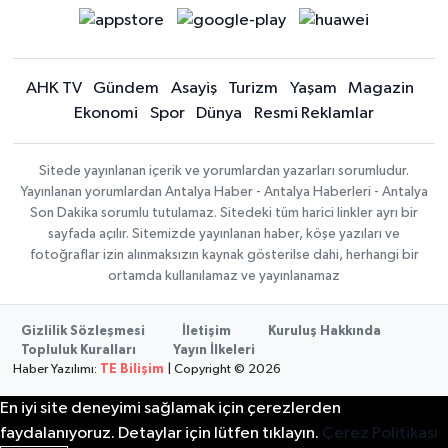
AHK TV
Gündem
Asayiş
Turizm
Yaşam
Magazin
Ekonomi
Spor
Dünya
Resmi Reklamlar
Sitede yayınlanan içerik ve yorumlardan yazarları sorumludur.
Yayınlanan yorumlardan Antalya Haber - Antalya Haberleri - Antalya
Son Dakika sorumlu tutulamaz. Sitedeki tüm harici linkler ayrı bir
sayfada açılır. Sitemizde yayınlanan haber, köşe yazıları ve
fotoğraflar izin alınmaksızın kaynak gösterilse dahi, herhangi bir
ortamda kullanılamaz ve yayınlanamaz
Gizlilik Sözleşmesi
İletişim
Kuruluş Hakkında
Topluluk Kuralları
Yayın İlkeleri
Haber Yazılımı:
TE Bilişim
| Copyright © 2026
En iyi site deneyimi sağlamak için çerezlerden
faydalanıyoruz. Detaylar için lütfen tıklayın.
Çerez Politikası