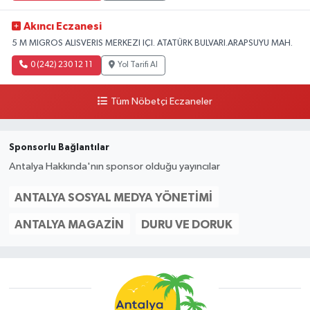
Akıncı Eczanesi
5 M MIGROS ALISVERIS MERKEZI IÇI. ATATÜRK BULVARI.ARAPSUYU MAH.
0 (242) 230 12 11
Yol Tarifi Al
Tüm Nöbetçi Eczaneler
Sponsorlu Bağlantılar
Antalya Hakkında'nın sponsor olduğu yayıncılar
ANTALYA SOSYAL MEDYA YÖNETIMI
ANTALYA MAGAZIN
DURU VE DORUK