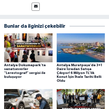
yakından takip ediyor ve okuyucuları doğru,
güvenilir ve tarafsız bilgilerle buluşturmayı
amaçlıyorum. Habercilik anlayışımda etik
değerlere, araştırmacı bakış açısına ve
objektifliğe büyük önem veriyorum. Çeşitli
Bunlar da ilginizi çekebilir
alanlarda ürettiğim içeriklerle kamuoyuna
fayda sağla
Antalya Dokumapark'ta
Antalya Muratpaşa’da 3+1
sanatseverler
Daire İcradan Satışa
"Lerestograf" sergisi ile
Çıkıyor! 6 Milyon TL’lik
buluşuyor
Konut İçin İhale Tarihi Belli
Oldu