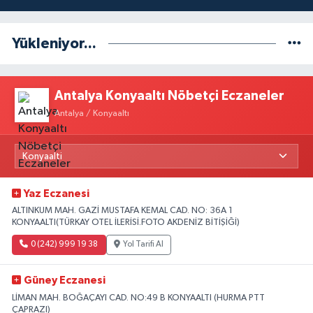
Yükleniyor...
Antalya Konyaaltı Nöbetçi Eczaneler
Antalya / Konyaaltı
Yaz Eczanesi
ALTINKUM MAH. GAZİ MUSTAFA KEMAL CAD. NO: 36A 1
KONYAALTI(TÜRKAY OTEL İLERİSİ.FOTO AKDENİZ BİTİŞİĞİ)
0 (242) 999 19 38
Yol Tarifi Al
Güney Eczanesi
LİMAN MAH. BOĞAÇAYI CAD. NO:49 B KONYAALTI (HURMA PTT
ÇAPRAZI)