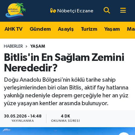
Nöbetçi Eczane
AHK TV
Antalya Nöbetçi Eczaneler
AHK TV
Gündem
Asayiş
Turizm
Yaşam
Ma
Gündem
Antalya Hava Durumu
HABERLER
YAŞAM
Asayiş
Antalya Namaz Vakitleri
Bitlis'in En Sağlam Zemini
Nerededir?
Turizm
Antalya Trafik Yoğunluk Haritası
Doğu Anadolu Bölgesi’nin köklü tarihe sahip
Yaşam
Süper Lig Puan Durumu ve Fikstür
yerleşimlerinden biri olan Bitlis, aktif fay hatlarına
yakınlığı nedeniyle deprem gerçeğiyle her an yüz
Magazin
Tüm Manşetler
yüze yaşayan kentler arasında bulunuyor.
Ekonomi
Son Dakika Haberleri
30.05.2026 - 14:48
4 DK
YAYINLANMA
OKUNMA SÜRESI
Spor
Haber Arşivi