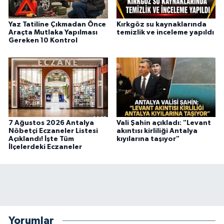
Yaz Tatiline Çıkmadan Önce
Kırkgöz su kaynaklarında
Araçta Mutlaka Yapılması
temizlik ve inceleme yapıldı
Gereken 10 Kontrol
7 Ağustos 2026 Antalya
Vali Şahin açıkladı: "Levant
Nöbetçi Eczaneler Listesi
akıntısı kirliliği Antalya
Açıklandı! İşte Tüm
kıyılarına taşıyor"
İlçelerdeki Eczaneler
Yorumlar