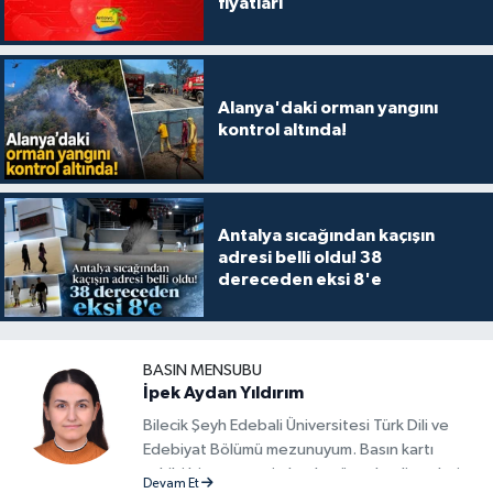
fiyatları
Alanya'daki orman yangını
kontrol altında!
Antalya sıcağından kaçışın
adresi belli oldu! 38
dereceden eksi 8'e
BASIN MENSUBU
İpek Aydan Yıldırım
Bilecik Şeyh Edebali Üniversitesi Türk Dili ve
Edebiyat Bölümü mezunuyum. Basın kartı
sahibi bir gazeteci olarak, güncel gelişmeleri
Devam Et