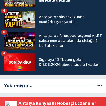
harekete geçirdi!
4
Antalya'da süs havuzunda
mastürbasyon yaptı!
5
Antalya'da fuhuş operasyonu! ANET
çalışanının da aralarında olduğu 8
kişi tutuklandı
6
Sigaraya 10 TL zam geldi!
04.08.2026 güncel sigara fiyatları
Yükleniyor...
Antalya Konyaaltı Nöbetçi Eczaneler