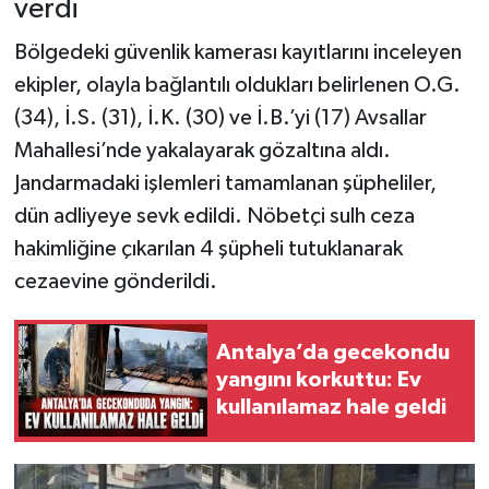
verdi
Bölgedeki güvenlik kamerası kayıtlarını inceleyen
ekipler, olayla bağlantılı oldukları belirlenen O.G.
(34), İ.S. (31), İ.K. (30) ve İ.B.’yi (17) Avsallar
Mahallesi’nde yakalayarak gözaltına aldı.
Jandarmadaki işlemleri tamamlanan şüpheliler,
dün adliyeye sevk edildi. Nöbetçi sulh ceza
hakimliğine çıkarılan 4 şüpheli tutuklanarak
cezaevine gönderildi.
Antalya’da gecekondu
yangını korkuttu: Ev
kullanılamaz hale geldi