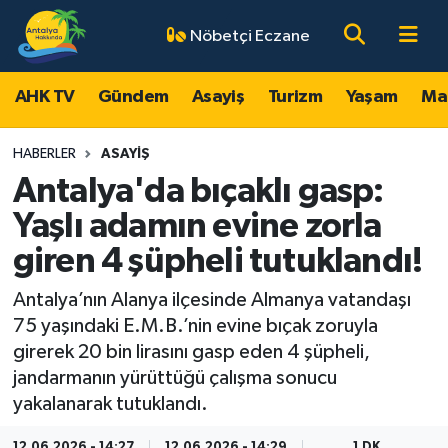
Nöbetçi Eczane
AHK TV
Antalya Nöbetçi Eczaneler
AHK TV
Gündem
Asayiş
Turizm
Yaşam
Ma
Gündem
Antalya Hava Durumu
HABERLER
ASAYIŞ
Asayiş
Antalya Namaz Vakitleri
Antalya'da bıçaklı gasp:
Yaşlı adamın evine zorla
Turizm
Antalya Trafik Yoğunluk Haritası
giren 4 şüpheli tutuklandı!
Yaşam
Süper Lig Puan Durumu ve Fikstür
Antalya’nın Alanya ilçesinde Almanya vatandaşı
75 yaşındaki E.M.B.’nin evine bıçak zoruyla
Magazin
Tüm Manşetler
girerek 20 bin lirasını gasp eden 4 şüpheli,
jandarmanın yürüttüğü çalışma sonucu
Ekonomi
Son Dakika Haberleri
yakalanarak tutuklandı.
Spor
Haber Arşivi
12.06.2026 - 14:27
12.06.2026 - 14:29
1 DK