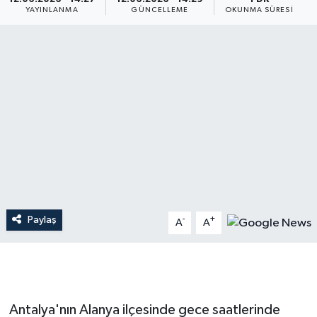
YAYINLANMA
GÜNCELLEME
OKUNMA SÜRESI
Dünya
Resmi Reklamlar
Paylaş
-
+
A
A
Antalya'nın Alanya ilçesinde gece saatlerinde