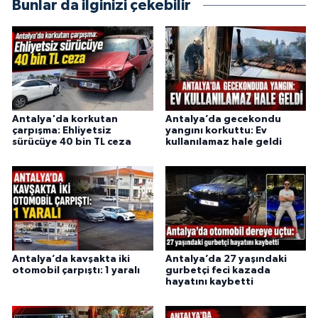
Bunlar da ilginizi çekebilir
Antalya'da korkutan
Antalya’da gecekondu
çarpışma: Ehliyetsiz
yangını korkuttu: Ev
sürücüye 40 bin TL ceza
kullanılamaz hale geldi
Antalya’da kavşakta iki
Antalya’da 27 yaşındaki
otomobil çarpıştı: 1 yaralı
gurbetçi feci kazada
hayatını kaybetti