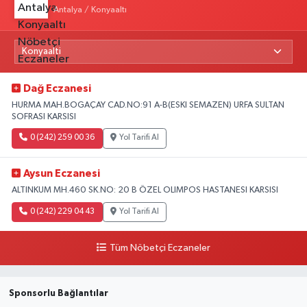
Antalya / Konyaaltı
Dağ Eczanesi
HURMA MAH.BOGAÇAY CAD.NO:91 A-B(ESKI SEMAZEN) URFA SULTAN
SOFRASI KARSISI
0 (242) 259 00 36
Yol Tarifi Al
Aysun Eczanesi
ALTINKUM MH.460 SK.NO: 20 B ÖZEL OLIMPOS HASTANESI KARSISI
0 (242) 229 04 43
Yol Tarifi Al
Tüm Nöbetçi Eczaneler
Sponsorlu Bağlantılar