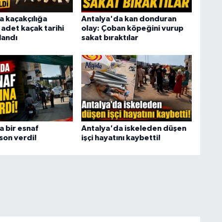
a kaçakçılığa
Antalya'da kan donduran
adet kaçak tarihi
olay: Çoban köpeğini vurup
landı
sakat bıraktılar
a bir esnaf
Antalya'da iskeleden düşen
son verdi!
işçi hayatını kaybetti!