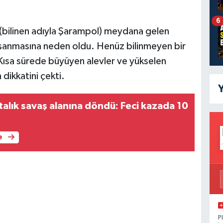
6
(bilinen adıyla Şarampol) meydana gelen
yaşanmasına neden oldu. Henüz bilinmeyen bir
. Kısa sürede büyüyen alevler ve yükselen
ikkatini çekti.
Y
talık savaş alanına döndü: Feci kazada 10
e
P