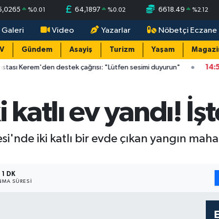
5,0265
64,1897
6618.49
%
0.01
%
0.02
%
2.12
 Galeri
Video
Yazarlar
Nöbetçi Eczane
TV
Gündem
Asayiş
Turizm
Yaşam
Magazi
den destek çağrısı: "Lütfen sesimi duyurun"
14:55
Antalya'nın
 katlı ev yandı! İşt
i'nde iki katlı bir evde çıkan yangın mah
1 DK
MA SÜRESI