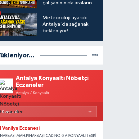
çalışanının da aralarında
olduğu 8 kişi tutuklandı
Meteoroloji uyardı:
Antalya'da sağanak
bekleniyor!
ükleniyor...
Antalya Konyaaltı Nöbetçi
Eczaneler
Antalya / Konyaaltı
Vanilya Eczanesi
INARBAŞI MAH.PINARBAŞI CAD.NO:6 A KONYAALTI ESKİ