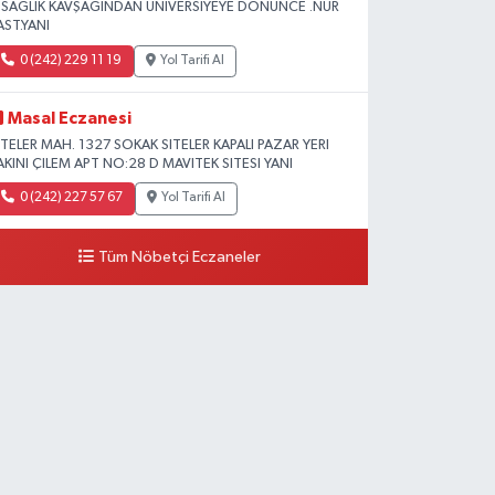
L SAĞLIK KAVŞAĞINDAN ÜNİVERSİYEYE DÖNÜNCE .NUR
AST.YANI
0 (242) 229 11 19
Yol Tarifi Al
Masal Eczanesi
ITELER MAH. 1327 SOKAK SITELER KAPALI PAZAR YERI
AKINI ÇILEM APT NO:28 D MAVITEK SITESI YANI
0 (242) 227 57 67
Yol Tarifi Al
Tüm Nöbetçi Eczaneler