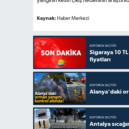
yangının kesin çıkış nedeninin araştırıld
Kaynak:
Haber Merkezi
EDITÖRÜN SEÇTIĞI
Sigaraya 10 TL
fiyatları
EDITÖRÜN SEÇTIĞI
Alanya'daki or
EDITÖRÜN SEÇTIĞI
Antalya sıcağın