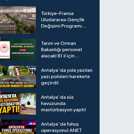
Türkiye–Fransa
Uluslararası Gençlik
Değişimi Programı
Başvuruları Başladı
Tarım ve Orman
Bakanlığı personel
alacak! 81 il için
başvurular başladı
Antalya'da yola yazılan
yazı polisleri harekete
geçirdi!
Antalya'da süs
havuzunda
mastürbasyon yaptı!
Antalya'da fuhuş
operasyonu! ANET