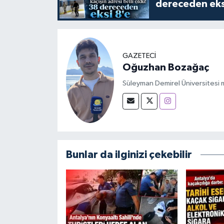
dereceden eks
GAZETECİ
Oğuzhan Bozağaç
Süleyman Demirel Üniversitesi m
Bunlar da ilginizi çekebilir