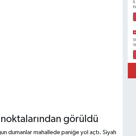
İ
P
S
Y
ı noktalarından görüldü
un dumanlar mahallede paniğe yol açtı. Siyah