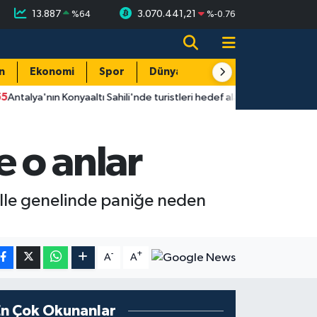
13.887
3.070.441,21
%
64
%
-0.76
n
Ekonomi
Spor
Dünya
Resmi Reklamlar
 Konyaaltı Sahili'nde turistleri hedef alan hırsız tutuklandı
14:
e o anlar
alle genelinde paniğe neden
-
+
A
A
En Çok Okunanlar