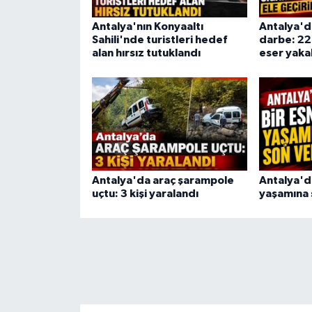
Antalya'nın Konyaaltı
Antalya'd
Sahili'nde turistleri hedef
darbe: 22 
alan hırsız tutuklandı
eser yaka
Antalya'da araç şarampole
Antalya'd
uçtu: 3 kişi yaralandı
yaşamına 