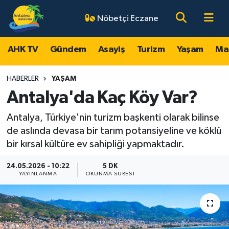
Nöbetçi Eczane
AHK TV
Antalya Nöbetçi Eczaneler
AHK TV
Gündem
Asayiş
Turizm
Yaşam
Ma
Gündem
Antalya Hava Durumu
HABERLER
YAŞAM
Asayiş
Antalya Namaz Vakitleri
Antalya'da Kaç Köy Var?
Antalya, Türkiye'nin turizm başkenti olarak bilinse
Turizm
Antalya Trafik Yoğunluk Haritası
de aslında devasa bir tarım potansiyeline ve köklü
Yaşam
Süper Lig Puan Durumu ve Fikstür
bir kırsal kültüre ev sahipliği yapmaktadır.
24.05.2026 - 10:22
5 DK
Magazin
Tüm Manşetler
YAYINLANMA
OKUNMA SÜRESI
Ekonomi
Son Dakika Haberleri
Spor
Haber Arşivi