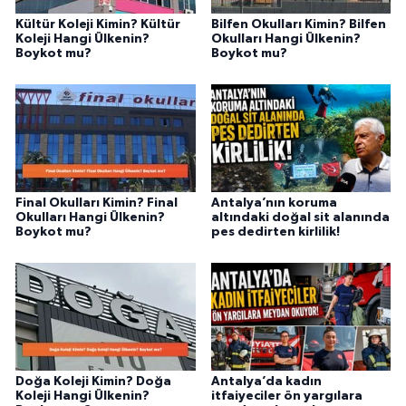
Kültür Koleji Kimin? Kültür
Bilfen Okulları Kimin? Bilfen
Koleji Hangi Ülkenin?
Okulları Hangi Ülkenin?
Boykot mu?
Boykot mu?
Final Okulları Kimin? Final
Antalya’nın koruma
Okulları Hangi Ülkenin?
altındaki doğal sit alanında
Boykot mu?
pes dedirten kirlilik!
Doğa Koleji Kimin? Doğa
Antalya’da kadın
Koleji Hangi Ülkenin?
itfaiyeciler ön yargılara