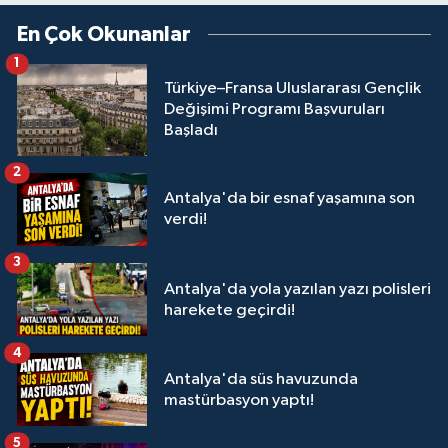
En Çok Okunanlar
1
Türkiye–Fransa Uluslararası Gençlik
Değişimi Programı Başvuruları
Başladı
2
Antalya'da bir esnaf yaşamına son
verdi!
3
Antalya'da yola yazılan yazı polisleri
harekete geçirdi!
4
Antalya'da süs havuzunda
mastürbasyon yaptı!
5