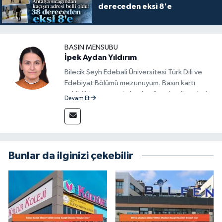
dereceden eksi 8'e
BASIN MENSUBU
İpek Aydan Yıldırım
Bilecik Şeyh Edebali Üniversitesi Türk Dili ve
Edebiyat Bölümü mezunuyum. Basın kartı
sahibi bir gazeteci olarak, güncel gelişmeleri
Devam Et
yakından takip ediyor ve okuyucuları doğru,
güvenilir ve tarafsız bilgilerle buluşturmayı
amaçlıyorum. Habercilik anlayışımda etik
değerlere, araştırmacı bakış açısına ve
objektifliğe büyük önem veriyorum. Çeşitli
Bunlar da ilginizi çekebilir
alanlarda ürettiğim içeriklerle kamuoyuna
fayda sağla