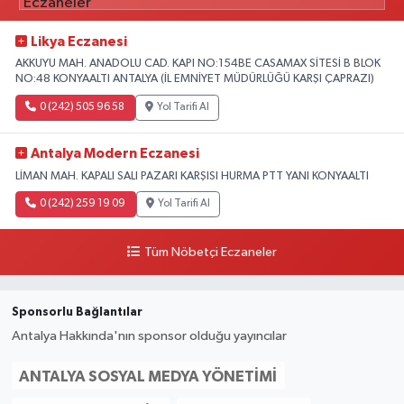
Likya Eczanesi
AKKUYU MAH. ANADOLU CAD. KAPI NO:154BE CASAMAX SİTESİ B BLOK
NO:48 KONYAALTI ANTALYA (İL EMNİYET MÜDÜRLÜĞÜ KARŞI ÇAPRAZI)
0 (242) 505 96 58
Yol Tarifi Al
Antalya Modern Eczanesi
LİMAN MAH. KAPALI SALI PAZARI KARŞISI HURMA PTT YANI KONYAALTI
0 (242) 259 19 09
Yol Tarifi Al
Tüm Nöbetçi Eczaneler
Sponsorlu Bağlantılar
Antalya Hakkında'nın sponsor olduğu yayıncılar
ANTALYA SOSYAL MEDYA YÖNETIMI