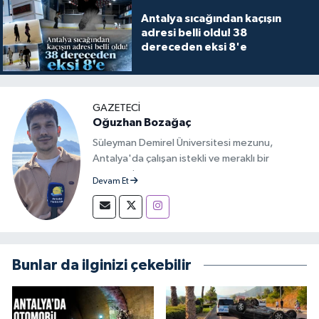
Antalya sıcağından kaçışın
adresi belli oldu! 38
dereceden eksi 8'e
GAZETECİ
Oğuzhan Bozağaç
Süleyman Demirel Üniversitesi mezunu,
Antalya'da çalışan istekli ve meraklı bir
gazeteci.
Devam Et
Bunlar da ilginizi çekebilir