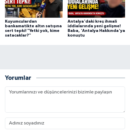
Kuyumculardan
Antalya'daki kreş ihmali
bankamatikte altın satışına
iddialarında yeni gelişme!
sert tepki! "Yetki yok, kime
Baba, 'Antalya Hakkında'ya
satacaklar?"
konuştu
Yorumlar