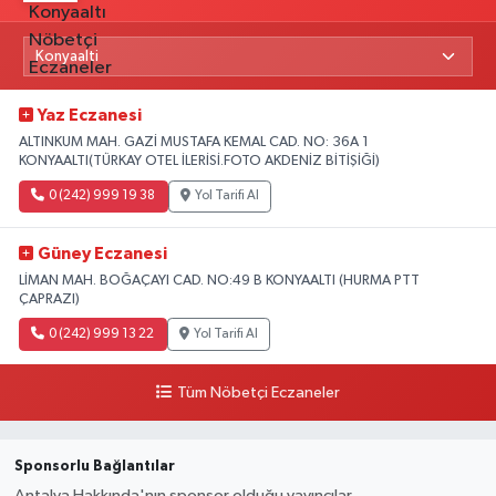
Yaz Eczanesi
ALTINKUM MAH. GAZİ MUSTAFA KEMAL CAD. NO: 36A 1
KONYAALTI(TÜRKAY OTEL İLERİSİ.FOTO AKDENİZ BİTİŞİĞİ)
0 (242) 999 19 38
Yol Tarifi Al
Güney Eczanesi
LİMAN MAH. BOĞAÇAYI CAD. NO:49 B KONYAALTI (HURMA PTT
ÇAPRAZI)
0 (242) 999 13 22
Yol Tarifi Al
Tüm Nöbetçi Eczaneler
Sponsorlu Bağlantılar
Antalya Hakkında'nın sponsor olduğu yayıncılar