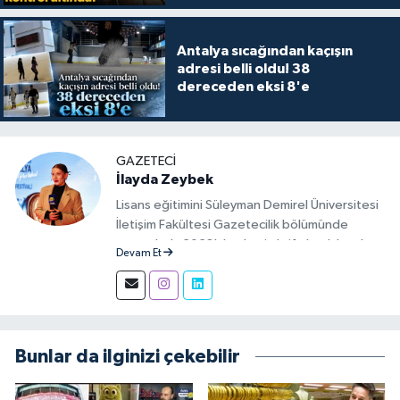
Antalya sıcağından kaçışın
adresi belli oldu! 38
dereceden eksi 8'e
GAZETECI
İlayda Zeybek
Lisans eğitimini Süleyman Demirel Üniversitesi
İletişim Fakültesi Gazetecilik bölümünde
tamamladı. 2023'den beri aktif olarak basılı,
Devam Et
görsel ve sosyal mecralarda haber üretim
aşamalarında muhabir ve editör olarak görev
alıyor.
Bunlar da ilginizi çekebilir