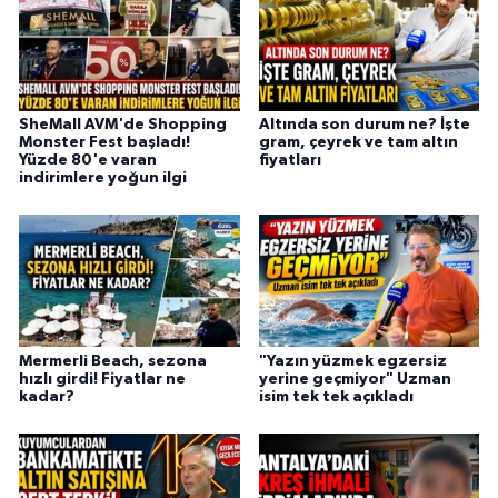
SheMall AVM'de Shopping
Altında son durum ne? İşte
Monster Fest başladı!
gram, çeyrek ve tam altın
Yüzde 80'e varan
fiyatları
indirimlere yoğun ilgi
Mermerli Beach, sezona
"Yazın yüzmek egzersiz
hızlı girdi! Fiyatlar ne
yerine geçmiyor" Uzman
kadar?
isim tek tek açıkladı