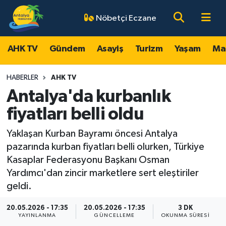
Nöbetçi Eczane
AHK TV
Antalya Nöbetçi Eczaneler
AHK TV
Gündem
Asayiş
Turizm
Yaşam
Ma
Gündem
Antalya Hava Durumu
HABERLER
AHK TV
Asayiş
Antalya Namaz Vakitleri
Antalya'da kurbanlık
fiyatları belli oldu
Turizm
Antalya Trafik Yoğunluk Haritası
Yaklaşan Kurban Bayramı öncesi Antalya
Yaşam
Süper Lig Puan Durumu ve Fikstür
pazarında kurban fiyatları belli olurken, Türkiye
Kasaplar Federasyonu Başkanı Osman
Magazin
Tüm Manşetler
Yardımcı'dan zincir marketlere sert eleştiriler
geldi.
Ekonomi
Son Dakika Haberleri
20.05.2026 - 17:35
20.05.2026 - 17:35
3 DK
YAYINLANMA
GÜNCELLEME
OKUNMA SÜRESI
Spor
Haber Arşivi