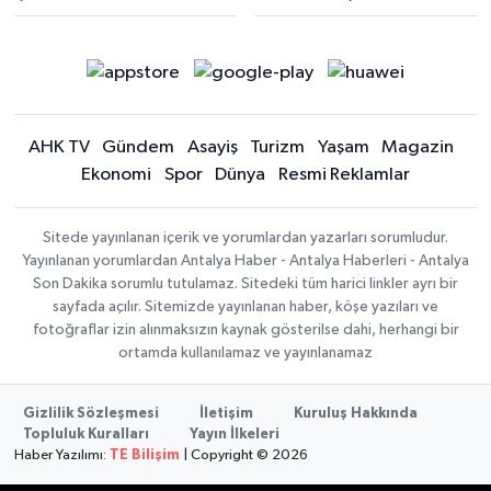
AHK TV
Gündem
Asayiş
Turizm
Yaşam
Magazin
Ekonomi
Spor
Dünya
Resmi Reklamlar
Sitede yayınlanan içerik ve yorumlardan yazarları sorumludur.
Yayınlanan yorumlardan Antalya Haber - Antalya Haberleri - Antalya
Son Dakika sorumlu tutulamaz. Sitedeki tüm harici linkler ayrı bir
sayfada açılır. Sitemizde yayınlanan haber, köşe yazıları ve
fotoğraflar izin alınmaksızın kaynak gösterilse dahi, herhangi bir
ortamda kullanılamaz ve yayınlanamaz
Gizlilik Sözleşmesi
İletişim
Kuruluş Hakkında
Topluluk Kuralları
Yayın İlkeleri
Haber Yazılımı:
TE Bilişim
| Copyright © 2026