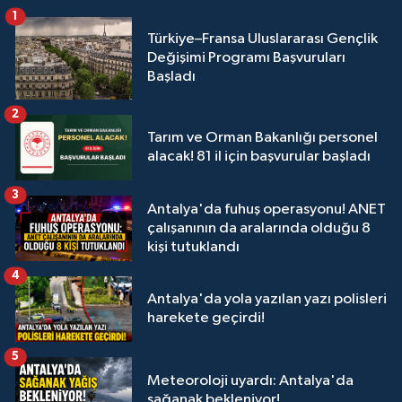
1
Türkiye–Fransa Uluslararası Gençlik
Değişimi Programı Başvuruları
Başladı
2
Tarım ve Orman Bakanlığı personel
alacak! 81 il için başvurular başladı
3
Antalya'da fuhuş operasyonu! ANET
çalışanının da aralarında olduğu 8
kişi tutuklandı
4
Antalya'da yola yazılan yazı polisleri
harekete geçirdi!
5
Meteoroloji uyardı: Antalya'da
sağanak bekleniyor!