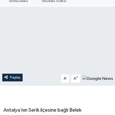
YAYINLANMA
OKUNMA SÜRESI
Dünya
Resmi Reklamlar
Paylaş
-
+
A
A
Antalya’nın Serik ilçesine bağlı Belek