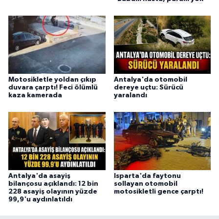
Motosikletle yoldan çıkıp
Antalya'da otomobil
duvara çarptı! Feci ölümlü
dereye uçtu: Sürücü
kaza kamerada
yaralandı
Antalya'da asayiş
Isparta'da faytonu
bilançosu açıklandı: 12 bin
sollayan otomobil
228 asayiş olayının yüzde
motosikletli gence çarptı!
99,9'u aydınlatıldı