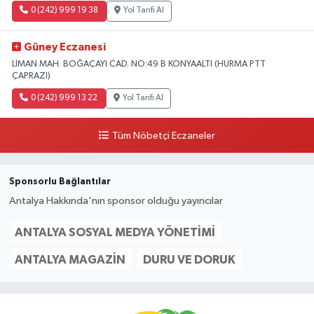
0 (242) 999 19 38
Yol Tarifi Al
Güney Eczanesi
LİMAN MAH. BOĞAÇAYI CAD. NO:49 B KONYAALTI (HURMA PTT
ÇAPRAZI)
0 (242) 999 13 22
Yol Tarifi Al
Tüm Nöbetçi Eczaneler
Sponsorlu Bağlantılar
Antalya Hakkında'nın sponsor olduğu yayıncılar
ANTALYA SOSYAL MEDYA YÖNETIMI
ANTALYA MAGAZIN
DURU VE DORUK