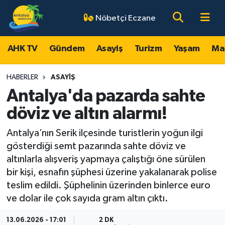
Nöbetçi Eczane
AHK TV
Antalya Nöbetçi Eczaneler
AHK TV
Gündem
Asayiş
Turizm
Yaşam
Ma
Gündem
Antalya Hava Durumu
HABERLER
ASAYIŞ
Asayiş
Antalya Namaz Vakitleri
Antalya'da pazarda sahte
döviz ve altın alarmı!
Turizm
Antalya Trafik Yoğunluk Haritası
Antalya’nın Serik ilçesinde turistlerin yoğun ilgi
Yaşam
Süper Lig Puan Durumu ve Fikstür
gösterdiği semt pazarında sahte döviz ve
altınlarla alışveriş yapmaya çalıştığı öne sürülen
Magazin
Tüm Manşetler
bir kişi, esnafın şüphesi üzerine yakalanarak polise
teslim edildi. Şüphelinin üzerinden binlerce euro
Ekonomi
Son Dakika Haberleri
ve dolar ile çok sayıda gram altın çıktı.
Spor
Haber Arşivi
13.06.2026 - 17:01
2 DK