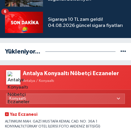
6
Sigaraya 10 TL zam geldi!
04.08.2026 güncel sigara fiyatları
Yükleniyor...
Antalya Konyaaltı Nöbetçi Eczaneler
Antalya / Konyaaltı
Yaz Eczanesi
ALTINKUM MAH. GAZİ MUSTAFA KEMAL CAD. NO: 36A 1
KONYAALTI(TÜRKAY OTEL İLERİSİ.FOTO AKDENİZ BİTİŞİĞİ)