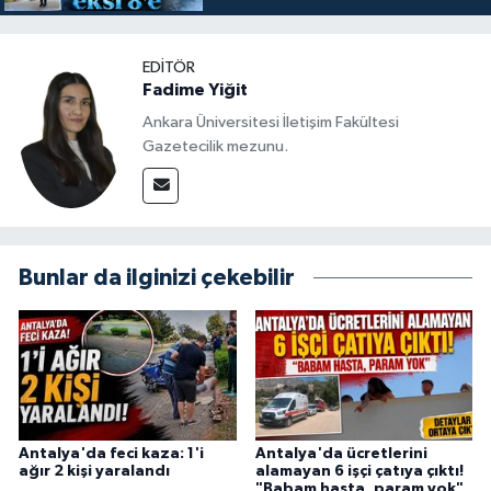
EDITÖR
Fadime Yiğit
Ankara Üniversitesi İletişim Fakültesi
Gazetecilik mezunu.
Bunlar da ilginizi çekebilir
Antalya'da feci kaza: 1'i
Antalya'da ücretlerini
ağır 2 kişi yaralandı
alamayan 6 işçi çatıya çıktı!
"Babam hasta, param yok"