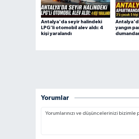
Antalya'da seyir halindeki
Antalya'
LPG'li otomobil alev aldı: 4
yangın pan
kişi yaralandı
dumandan 
Yorumlar