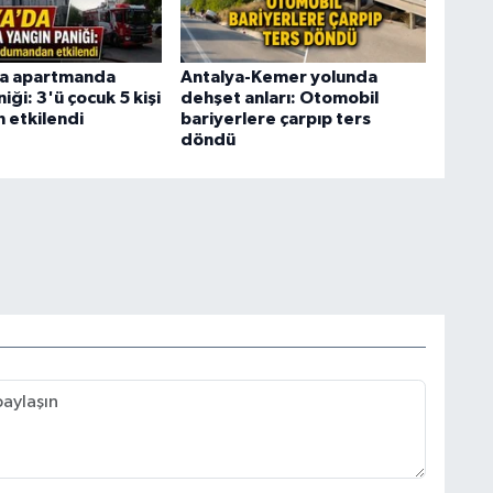
da apartmanda
Antalya-Kemer yolunda
iği: 3'ü çocuk 5 kişi
dehşet anları: Otomobil
etkilendi
bariyerlere çarpıp ters
döndü