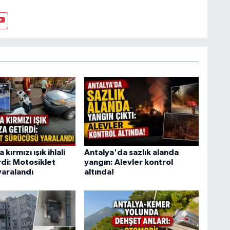
kırmızı ışık ihlali
Antalya'da sazlık alanda
rdi: Motosiklet
yangın: Alevler kontrol
yaralandı
altında!