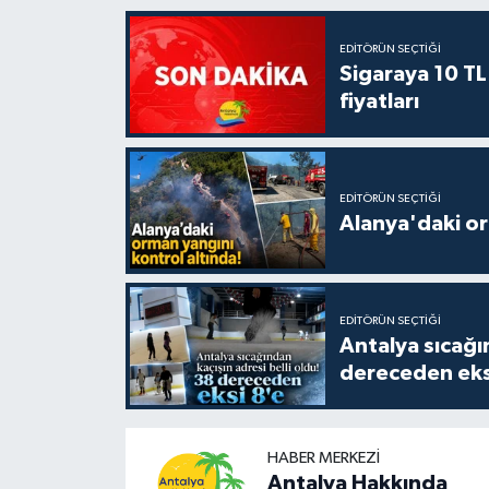
EDITÖRÜN SEÇTIĞI
Sigaraya 10 TL
fiyatları
EDITÖRÜN SEÇTIĞI
Alanya'daki or
EDITÖRÜN SEÇTIĞI
Antalya sıcağın
dereceden eks
HABER MERKEZI
Antalya Hakkında