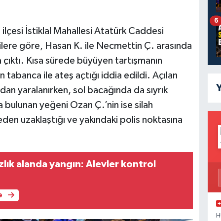
6
ilçesi İstiklal Mahallesi Atatürk Caddesi
ilere göre, Hasan K. ile Necmettin Ç. arasında
 çıktı. Kısa sürede büyüyen tartışmanın
tabanca ile ateş açtığı iddia edildi. Açılan
Y
an yaralanırken, sol bacağında da sıyrık
a bulunan yeğeni Ozan Ç.’nin ise silah
den uzaklaştığı ve yakındaki polis noktasına
lık alanda yangın: Alevler kontrol
e
H