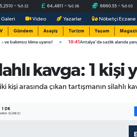
5,2510
64,4811
6660.55
%
0.32
%
0.38
%
0.03
 Galeri
Video
Yazarlar
Nöbetçi Eczane
TV
Gündem
Asayiş
Turizm
Yaşam
Magazi
ma uyarısı!
10:41
Antalya'da sazlık alanda yangın: Alevler kontr
ahlı kavga: 1 kişi 
ki kişi arasında çıkan tartışmanın silahlı 
1 DK
NMA SÜRESI