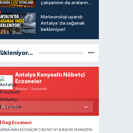
çalışanının da aralarında
olduğu 8 kişi tutuklandı
Meteoroloji uyardı:
Antalya'da sağanak
bekleniyor!
ükleniyor...
Antalya Konyaaltı Nöbetçi
Eczaneler
Antalya / Konyaaltı
Dağ Eczanesi
URMA MAH.BOGAÇAY CAD.NO:91 A-B(ESKI SEMAZEN)