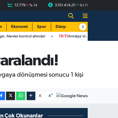
13.779
3.101.414,01
%
-14
%
1.11
n
Ekonomi
Spor
Dünya
Resmi Reklamlar
ol altında!
10:11
Antalya'da seyir halindeki LPG'li otomobil alev 
yaralandı!
kavgaya dönüşmesi sonucu 1 kişi
-
+
A
A
En Çok Okunanlar