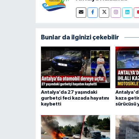
Bunlar da ilginizi çekebilir
Antalya’da 27 yaşındaki
Antalya'da 
gurbetçi feci kazada hayatını
kaza geti
kaybetti
sürücüsü 