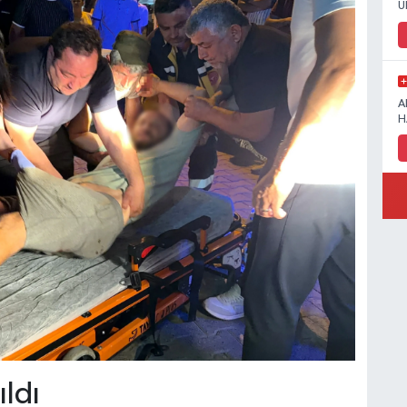
U
A
H
ıldı