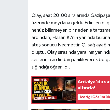
Olay, saat 20.00 sıralarında Gazipaşa 
üzerinde meydana geldi. Edinilen bilg
henüz bilinmeyen bir nedenle tartışma
ardından, Hasan K.’nin yanında bulunan 
ateş sonucu Necmettin Ç. sağ ayağınd
oluştu. Olay sırasında yaralının yanınd
seslerinin ardından panikleyerek bölge
sığındığı öğrenildi.
Antalya'da saz
altında!
İçeriği Görüntül