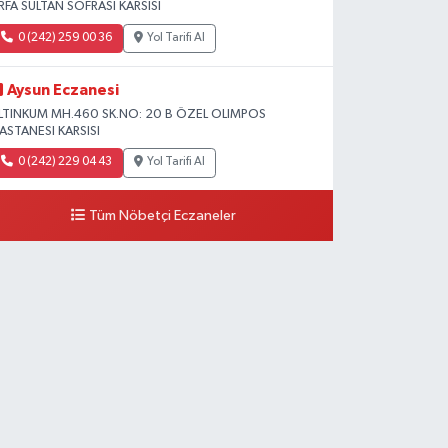
RFA SULTAN SOFRASI KARSISI
0 (242) 259 00 36
Yol Tarifi Al
Aysun Eczanesi
LTINKUM MH.460 SK.NO: 20 B ÖZEL OLIMPOS
ASTANESI KARSISI
0 (242) 229 04 43
Yol Tarifi Al
Tüm Nöbetçi Eczaneler