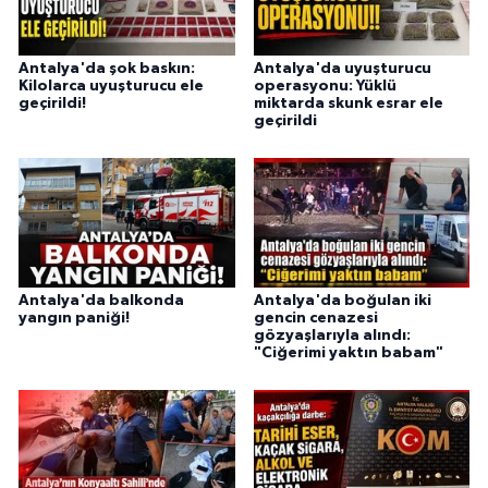
Antalya'da şok baskın:
Antalya'da uyuşturucu
Kilolarca uyuşturucu ele
operasyonu: Yüklü
geçirildi!
miktarda skunk esrar ele
geçirildi
Antalya'da balkonda
Antalya'da boğulan iki
yangın paniği!
gencin cenazesi
gözyaşlarıyla alındı:
"Ciğerimi yaktın babam"