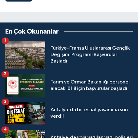
En Çok Okunanlar
1
Türkiye–Fransa Uluslararası Gençlik
Değişimi Programı Başvuruları
Başladı
2
Tarım ve Orman Bakanlığı personel
alacak! 81 il için başvurular başladı
3
Antalya'da bir esnaf yaşamına son
verdi!
4
Antalya'da yola yazılan yazı polisleri