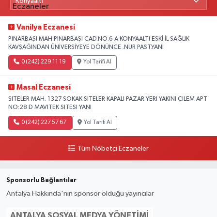
Vanilya Eczanesi
PINARBAŞI MAH.PINARBAŞI CAD.NO:6 A KONYAALTI ESKİ İL SAĞLIK
KAVŞAĞINDAN ÜNİVERSİYEYE DÖNÜNCE .NUR PAST.YANI
0 (242) 229 11 19
Yol Tarifi Al
Masal Eczanesi
SITELER MAH. 1327 SOKAK SITELER KAPALI PAZAR YERI YAKINI ÇILEM APT
NO:28 D MAVITEK SITESI YANI
0 (242) 227 57 67
Yol Tarifi Al
Tüm Nöbetçi Eczaneler
Sponsorlu Bağlantılar
Antalya Hakkında'nın sponsor olduğu yayıncılar
ANTALYA SOSYAL MEDYA YÖNETIMI