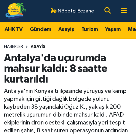
Nöbetçi Eczane
AHK TV
Antalya Nöbetçi Eczaneler
AHK TV
Gündem
Asayiş
Turizm
Yaşam
Ma
Gündem
Antalya Hava Durumu
HABERLER
ASAYIŞ
Asayiş
Antalya Namaz Vakitleri
Antalya'da uçurumda
mahsur kaldı: 8 saatte
Turizm
Antalya Trafik Yoğunluk Haritası
kurtarıldı
Yaşam
Süper Lig Puan Durumu ve Fikstür
Antalya'nın Konyaaltı ilçesinde yürüyüş ve kamp
yapmak için gittiği dağlık bölgede yolunu
Magazin
Tüm Manşetler
kaybeden 38 yaşındaki Oğuz K., yaklaşık 200
metrelik uçurumun dibinde mahsur kaldı. AFAD
Ekonomi
Son Dakika Haberleri
ekiplerinin dron destekli çalışmasıyla yeri tespit
edilen şahıs, 8 saat süren operasyonun ardından
Spor
Haber Arşivi