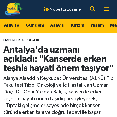
Nöbetçi Eczane
AHK TV
Antalya Nöbetçi Eczaneler
AHK TV
Gündem
Asayiş
Turizm
Yaşam
Ma
Gündem
Antalya Hava Durumu
HABERLER
SAĞLIK
Asayiş
Antalya Namaz Vakitleri
Antalya'da uzmanı
açıkladı: "Kanserde erken
Turizm
Antalya Trafik Yoğunluk Haritası
teşhis hayati önem taşıyor"
Yaşam
Süper Lig Puan Durumu ve Fikstür
Alanya Alaaddin Keykubat Üniversitesi (ALKÜ) Tıp
Fakültesi Tıbbi Onkoloji ve İç Hastalıkları Uzmanı
Magazin
Tüm Manşetler
Doç. Dr. Onur Yazdan Balçık, kanserde erken
teşhisin hayati önem taşıdığını söyleyerek,
Ekonomi
Son Dakika Haberleri
"Tıptaki gelişmeler sayesinde birçok kanser
türünde erken tanı ve doğru tedavi ile başarılı
Spor
Haber Arşivi