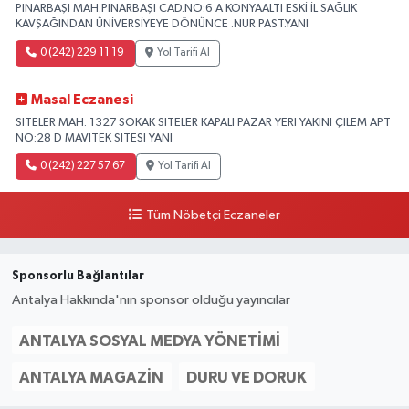
PINARBAŞI MAH.PINARBAŞI CAD.NO:6 A KONYAALTI ESKİ İL SAĞLIK
KAVŞAĞINDAN ÜNİVERSİYEYE DÖNÜNCE .NUR PAST.YANI
0 (242) 229 11 19
Yol Tarifi Al
Masal Eczanesi
SITELER MAH. 1327 SOKAK SITELER KAPALI PAZAR YERI YAKINI ÇILEM APT
NO:28 D MAVITEK SITESI YANI
0 (242) 227 57 67
Yol Tarifi Al
Tüm Nöbetçi Eczaneler
Sponsorlu Bağlantılar
Antalya Hakkında'nın sponsor olduğu yayıncılar
ANTALYA SOSYAL MEDYA YÖNETIMI
ANTALYA MAGAZIN
DURU VE DORUK