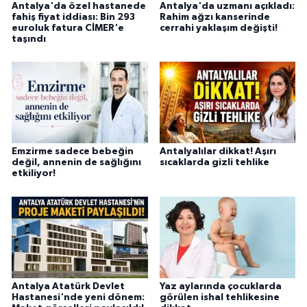
Antalya'da özel hastanede
Antalya'da uzmanı açıkladı:
fahiş fiyat iddiası: Bin 293
Rahim ağzı kanserinde
euroluk fatura CİMER'e
cerrahi yaklaşım değişti!
taşındı
Emzirme sadece bebeğin
Antalyalılar dikkat! Aşırı
değil, annenin de sağlığını
sıcaklarda gizli tehlike
etkiliyor!
Antalya Atatürk Devlet
Yaz aylarında çocuklarda
Hastanesi'nde yeni dönem:
görülen ishal tehlikesine