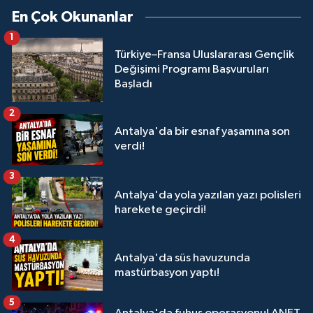
En Çok Okunanlar
1
Türkiye–Fransa Uluslararası Gençlik
Değişimi Programı Başvuruları
Başladı
2
Antalya'da bir esnaf yaşamına son
verdi!
3
Antalya'da yola yazılan yazı polisleri
harekete geçirdi!
4
Antalya'da süs havuzunda
mastürbasyon yaptı!
5