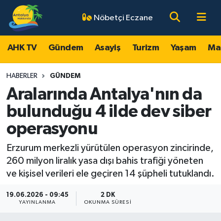
Nöbetçi Eczane
AHK TV
Antalya Nöbetçi Eczaneler
AHK TV
Gündem
Asayiş
Turizm
Yaşam
Ma
Gündem
Antalya Hava Durumu
HABERLER
GÜNDEM
Asayiş
Antalya Namaz Vakitleri
Aralarında Antalya'nın da
bulunduğu 4 ilde dev siber
Turizm
Antalya Trafik Yoğunluk Haritası
operasyonu
Yaşam
Süper Lig Puan Durumu ve Fikstür
Erzurum merkezli yürütülen operasyon zincirinde,
260 milyon liralık yasa dışı bahis trafiği yöneten
Magazin
Tüm Manşetler
ve kişisel verileri ele geçiren 14 şüpheli tutuklandı.
Ekonomi
Son Dakika Haberleri
19.06.2026 - 09:45
2 DK
YAYINLANMA
OKUNMA SÜRESI
Spor
Haber Arşivi