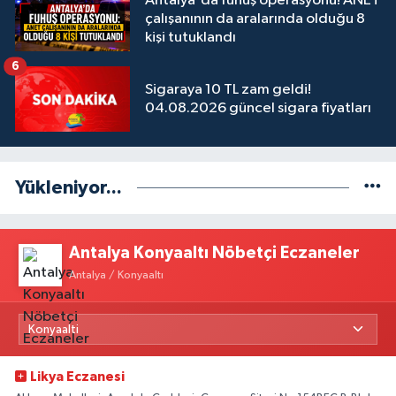
Antalya'da fuhuş operasyonu! ANET
çalışanının da aralarında olduğu 8
kişi tutuklandı
6
Sigaraya 10 TL zam geldi!
04.08.2026 güncel sigara fiyatları
Yükleniyor...
Antalya Konyaaltı Nöbetçi Eczaneler
Antalya / Konyaaltı
Likya Eczanesi