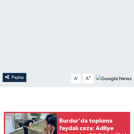
Dünya
Resmi Reklamlar
Paylaş
-
+
A
A
Burdur'da topluma
faydalı ceza: Adliye