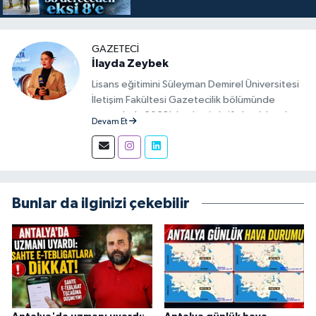
GAZETECI
İlayda Zeybek
Lisans eğitimini Süleyman Demirel Üniversitesi
İletişim Fakültesi Gazetecilik bölümünde
tamamladı. 2023'den beri aktif olarak basılı,
Devam Et
görsel ve sosyal mecralarda haber üretim
aşamalarında muhabir ve editör olarak görev
alıyor.
Bunlar da ilginizi çekebilir