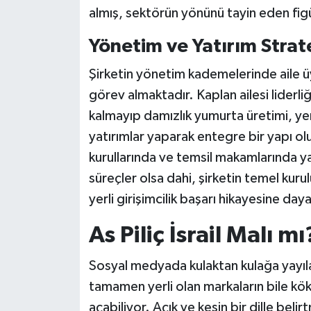
almış, sektörün yönünü tayin eden figü
Yönetim ve Yatırım Strate
Şirketin yönetim kademelerinde aile üy
görev almaktadır. Kaplan ailesi liderli
kalmayıp damızlık yumurta üretimi, yem
yatırımlar yaparak entegre bir yapı 
kurullarında ve temsil makamlarında ya
süreçler olsa dahi, şirketin temel kurul
yerli girişimcilik başarı hikayesine da
As Piliç İsrail Malı mı
Sosyal medyada kulaktan kulağa yayılan a
tamamen yerli olan markaların bile kök
açabiliyor. Açık ve kesin bir dille belir