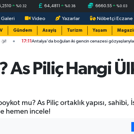
5,2510
64,4811
6660.55
%
0.32
%
0.38
%
0.03
 Galeri
Video
Yazarlar
Nöbetçi Eczane
TV
Gündem
Asayiş
Turizm
Yaşam
Magazi
:11
Antalya'da boğulan iki gencin cenazesi gözyaşlarıyla alındı: "Ciğer
n? As Piliç Hangi Ü
boykot mu? As Piliç ortaklık yapısı, sahibi, İ
de hemen incele!