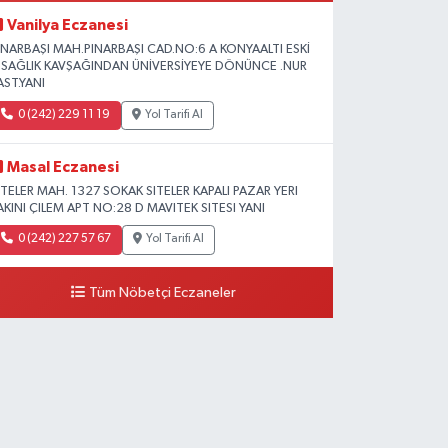
Vanilya Eczanesi
INARBAŞI MAH.PINARBAŞI CAD.NO:6 A KONYAALTI ESKİ
L SAĞLIK KAVŞAĞINDAN ÜNİVERSİYEYE DÖNÜNCE .NUR
AST.YANI
0 (242) 229 11 19
Yol Tarifi Al
Masal Eczanesi
ITELER MAH. 1327 SOKAK SITELER KAPALI PAZAR YERI
AKINI ÇILEM APT NO:28 D MAVITEK SITESI YANI
0 (242) 227 57 67
Yol Tarifi Al
Tüm Nöbetçi Eczaneler