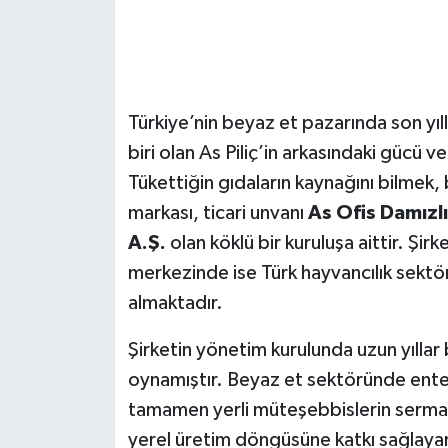
Türkiye’nin beyaz et pazarında son yıl
biri olan As Piliç’in arkasındaki gücü ve
Tükettiğin gıdaların kaynağını bilmek, b
markası, ticari unvanı
As Ofis Damızl
A.Ş.
olan köklü bir kuruluşa aittir. Şi
merkezinde ise Türk hayvancılık sektö
almaktadır.
Şirketin yönetim kurulunda uzun yılla
oynamıştır. Beyaz et sektöründe enteg
tamamen yerli müteşebbislerin sermaye
yerel üretim döngüsüne katkı sağlayara