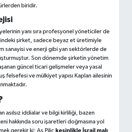
rlerden biridir.
jisi
elerinin yanı sıra profesyonel yöneticiler de
ğindeki şirket, sadece beyaz et üretimiyle
 sanayisi ve enerji gibi yan sektörlerde de
oluşturmuştur. Son dönemde şirketin yönetim
şanan güncel ticari gelişmeler veya yasal
uş felsefesi ve mülkiyet yapısı Kaplan ailesinin
yanmaktadır.
?
sılsız iddialar ve bilgi kirliliği, bazen
eni hakkında soru işaretleri doğmasına yol
tmek gerekir ki; As Piliç
kesinlikle İsrail malı