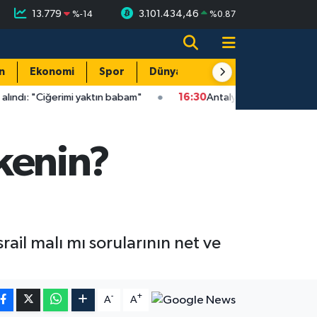
13.779
3.101.434,46
%
-14
%
0.87
n
Ekonomi
Spor
Dünya
Resmi Reklamlar
imi yaktın babam"
16:30
Antalya sahilinde üzen olay: Caretta y
lkenin?
srail malı mı sorularının net ve
-
+
A
A