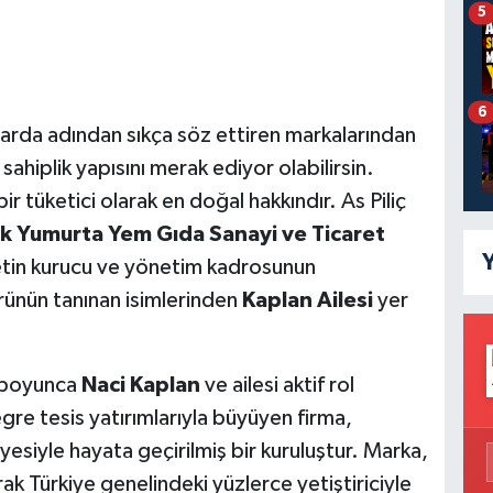
5
6
larda adından sıkça söz ettiren markalarından
 sahiplik yapısını merak ediyor olabilirsin.
ir tüketici olarak en doğal hakkındır. As Piliç
ık Yumurta Yem Gıda Sanayi ve Ticaret
Y
rketin kurucu ve yönetim kadrosunun
rünün tanınan isimlerinden
Kaplan Ailesi
yer
r boyunca
Naci Kaplan
ve ailesi aktif rol
re tesis yatırımlarıyla büyüyen firma,
siyle hayata geçirilmiş bir kuruluştur. Marka,
k Türkiye genelindeki yüzlerce yetiştiriciyle