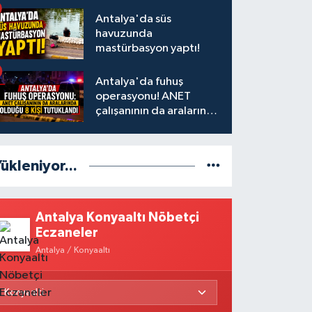
Antalya'da süs
havuzunda
mastürbasyon yaptı!
Antalya'da fuhuş
operasyonu! ANET
çalışanının da aralarında
olduğu 8 kişi tutuklandı
ükleniyor...
Antalya Konyaaltı Nöbetçi
Eczaneler
Antalya / Konyaaltı