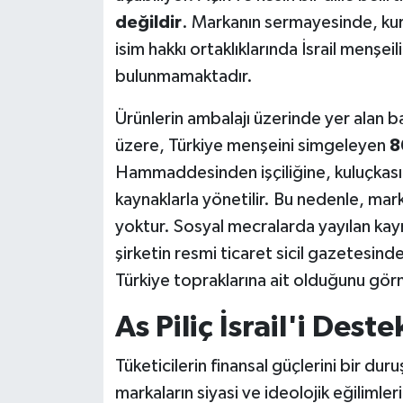
değildir
. Markanın sermayesinde, ku
isim hakkı ortaklıklarında İsrail menşeil
bulunmamaktadır.
Ürünlerin ambalajı üzerinde yer alan
üzere, Türkiye menşeini simgeleyen
8
Hammaddesinden işçiliğine, kuluçkası
kaynaklarla yönetilir. Bu nedenle, mark
yoktur. Sosyal mecralarda yayılan kayn
şirketin resmi ticaret sicil gazetesin
Türkiye topraklarına ait olduğunu görm
As Piliç İsrail'i Dest
Tüketicilerin finansal güçlerini bir du
markaların siyasi ve ideolojik eğilimler