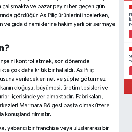
n çalışmakta ve pazar payını her geçen gün
rında gördüğün As Piliç ürünlerini incelerken,
P
İ
m ve gıda dinamiklerine hakim yerli bir sermaye
P
in?
S
menşeini kontrol etmek, son dönemde
Y
kte çok daha kritik bir hal aldı. As Piliç
orusuna verilecek en net ve şüphe götürmez
rkanın doğuşu, büyümesi, üretim tesisleri ve
arı içerisinde yer almaktadır. Fabrikaları,
rkezleri Marmara Bölgesi başta olmak üzere
da konuşlandırılmıştır.
, yabancı bir franchise veya uluslararası bir