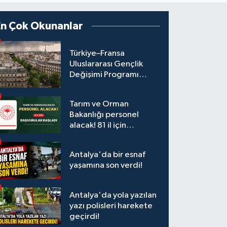
En Çok Okunanlar
Türkiye–Fransa
Uluslararası Gençlik
Değişimi Programı
Başvuruları Başladı
Tarım ve Orman
Bakanlığı personel
alacak! 81 il için
başvurular başladı
Antalya'da bir esnaf
yaşamına son verdi!
Antalya'da yola yazılan
yazı polisleri harekete
geçirdi!