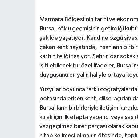
Marmara Bölgesi'nin tarihi ve ekonomi
Bursa, köklü geçmişinin getirdiği kült
şekilde yaşatıyor. Kendine özgü şivesi,
çeken kent hayatında, insanların birbirl
kartı niteliği taşıyor. Şehrin dar sok
işitilebilecek bu özel ifadeler, Bursa in
duygusunu en yalın haliyle ortaya koy
Yüzyıllar boyunca farklı coğrafyalarda
potasında eriten kent, dilsel açıdan d
Bursalıların birbirleriyle iletişim kurar
kulak için ilk etapta yabancı veya şaşır
vazgeçilmez birer parçası olarak kabul
hitap kelimesi olmanın ötesinde, topl