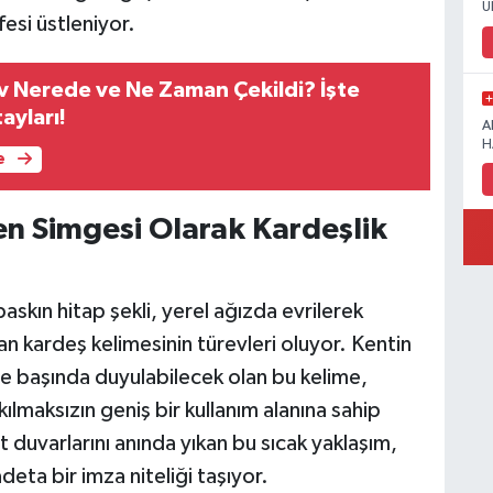
U
ifesi üstleniyor.
ev Nerede ve Ne Zaman Çekildi? İşte
ayları!
A
H
e
en Simgesi Olarak Kardeşlik
askın hitap şekli, yerel ağızda evrilerek
 kardeş kelimesinin türevleri oluyor. Kentin
 başında duyulabilecek olan bu kelime,
ılmaksızın geniş bir kullanım alanına sahip
 duvarlarını anında yıkan bu sıcak yaklaşım,
deta bir imza niteliği taşıyor.