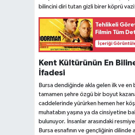
bilincini diri tutan gizli birer köprü vaz
Tehlikeli Gör
Filmin Tüm Det
İçeriği Görüntül
Kent Kültürünün En Bilin
İfadesi
Bursa dendiğinde akla gelen ilk ve en b
tamamen şehre özgü bir boyut kazanan
caddelerinde yürürken hemen her köşe
muhatabın yaşına ya da cinsiyetine bak
bulunuyor. İnsanlar arasındaki resmiyet
Bursa esnafının ve gençliğinin dilinde a