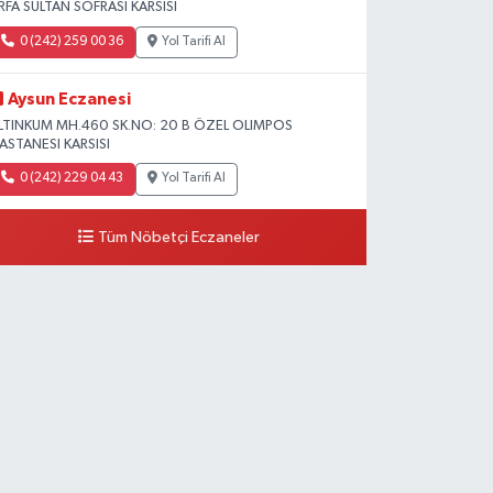
RFA SULTAN SOFRASI KARSISI
0 (242) 259 00 36
Yol Tarifi Al
Aysun Eczanesi
LTINKUM MH.460 SK.NO: 20 B ÖZEL OLIMPOS
ASTANESI KARSISI
0 (242) 229 04 43
Yol Tarifi Al
Tüm Nöbetçi Eczaneler