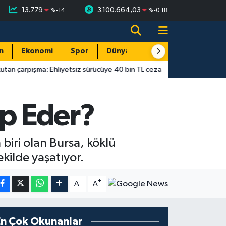
13.779
3.100.664,03
%
-14
%
-0.18
n
Ekonomi
Spor
Dünya
Resmi Reklamlar
 Ehliyetsiz sürücüye 40 bin TL ceza
14:55
Antalya’da gecekond
ap Eder?
biri olan Bursa, köklü
kilde yaşatıyor.
-
+
A
A
En Çok Okunanlar