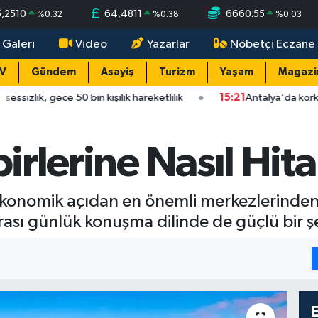
5,2510
64,4811
6660.55
%
0.32
%
0.38
%
0.03
 Galeri
Video
Yazarlar
Nöbetçi Eczane
TV
Gündem
Asayiş
Turizm
Yaşam
Magazi
50 bin kişilik hareketlilik
15:21
Antalya'da korkutan çarpışma:
birlerine Nasıl Hit
ekonomik açıdan en önemli merkezlerinden 
rası günlük konuşma dilinde de güçlü bir şe