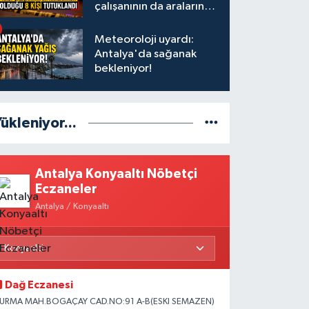
çalışanının da aralarında
olduğu 8 kişi tutuklandı
Meteoroloji uyardı:
Antalya'da sağanak
bekleniyor!
ükleniyor...
Antalya Konyaaltı Nöbetçi
Eczaneler
Antalya / Konyaaltı
Dağ Eczanesi
URMA MAH.BOGAÇAY CAD.NO:91 A-B(ESKI SEMAZEN)