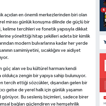
6
k açıdan en önemli merkezlerinden biri olan
ürel mirası günlük konuşma dilinde de güçlü bir
 kelime tercihleri ve fonetik yapısıyla dikkat
erine yönelttiği hitap şekilleri adeta bir kimlik
Y
aklarından modern bulvarlarına kadar her yerde
sanının samimiyetini, sıcaklığını ve aidiyet
uyor.
n göç alan ve bu kültürel harmanı kendi
a oldukça zengin bir yapıya sahip bulunuyor.
ken tercih ettiği sözcükler, dışarıdan gelen bir
tıcı gelse de yerel halk için günlük yaşamın
 görüyor. Bu sesleniş biçimleri, sadece birer
umsal bağları güçlendiren ve hemşehrilik
H