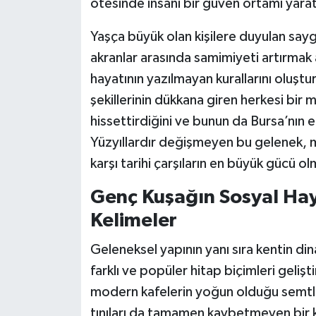
ötesinde insani bir güven ortamı yara
Yaşça büyük olan kişilere duyulan sayg
akranlar arasında samimiyeti artırmak 
hayatının yazılmayan kurallarını oluştu
şekillerinin dükkana giren herkesi bir mü
hissettirdiğini ve bunun da Bursa’nın 
Yüzyıllardır değişmeyen bu gelenek, 
karşı tarihi çarşıların en büyük gücü 
Genç Kuşağın Sosyal Haya
Kelimeler
Geleneksel yapının yanı sıra kentin di
farklı ve popüler hitap biçimleri gelişt
modern kafelerin yoğun olduğu semtle
tınıları da tamamen kaybetmeyen bir 