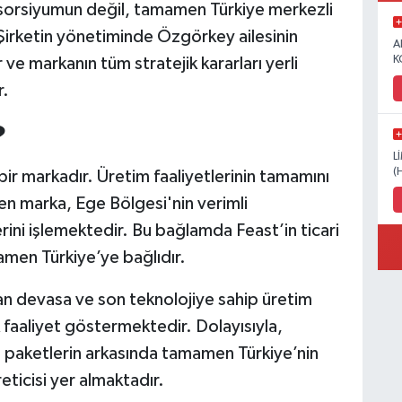
nsorsiyumun değil, tamamen Türkiye merkezli
. Şirketin yönetiminde Özgörkey ailesinin
A
K
ve markanın tüm stratejik kararları yerli
r.
?
L
(
ir markadır. Üretim faaliyetlerinin tamamını
iren marka, Ege Bölgesi'nin verimli
rini işlemektedir. Bu bağlamda Feast’in ticari
mamen Türkiye’ye bağlıdır.
unan devasa ve son teknolojiye sahip üretim
k faaliyet göstermektedir. Dolayısıyla,
lu paketlerin arkasında tamamen Türkiye’nin
reticisi yer almaktadır.