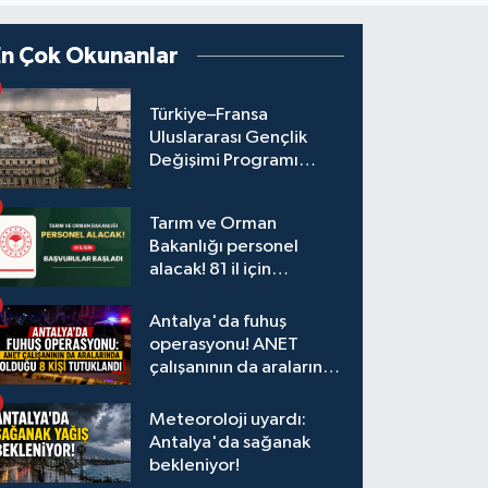
En Çok Okunanlar
Türkiye–Fransa
Uluslararası Gençlik
Değişimi Programı
Başvuruları Başladı
Tarım ve Orman
Bakanlığı personel
alacak! 81 il için
başvurular başladı
Antalya'da fuhuş
operasyonu! ANET
çalışanının da aralarında
olduğu 8 kişi tutuklandı
Meteoroloji uyardı:
Antalya'da sağanak
bekleniyor!