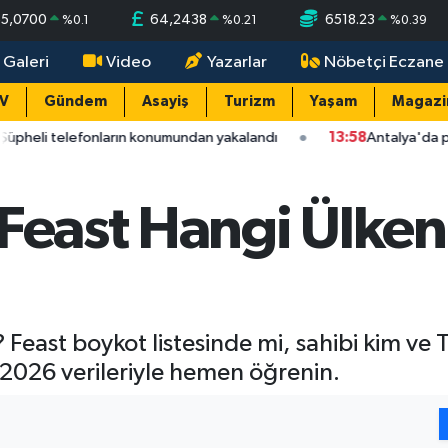
55,0700
64,2438
6518.23
%
0.1
%
0.21
%
0.39
 Galeri
Video
Yazarlar
Nöbetçi Eczane
TV
Gündem
Asayiş
Turizm
Yaşam
Magazi
lefonların konumundan yakalandı
13:58
Antalya'da parasını alamad
 Feast Hangi Ülke
? Feast boykot listesinde mi, sahibi kim v
 2026 verileriyle hemen öğrenin.