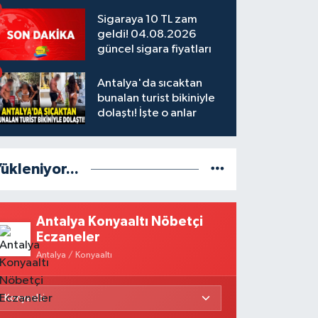
Sigaraya 10 TL zam
geldi! 04.08.2026
güncel sigara fiyatları
Antalya'da sıcaktan
bunalan turist bikiniyle
dolaştı! İşte o anlar
ükleniyor...
Antalya Konyaaltı Nöbetçi
Eczaneler
Antalya / Konyaaltı