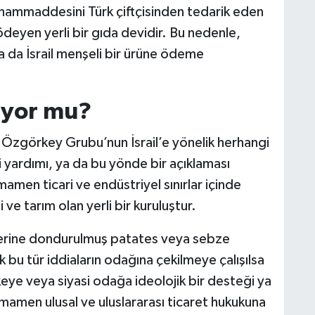
, hammaddesini Türk çiftçisinden tedarik eden
ödeyen yerli bir gıda devidir. Bu nedenle,
ya da İsrail menşeli bir ürüne ödeme
liyor mu?
 Özgörkey Grubu’nun İsrail’e yönelik herhangi
si yardımı, ya da bu yönde bir açıklaması
amen ticari ve endüstriyel sınırlar içinde
e tarım olan yerli bir kuruluştur.
erine dondurulmuş patates veya sebze
 bu tür iddiaların odağına çekilmeye çalışılsa
keye veya siyasi odağa ideolojik bir desteği ya
amamen ulusal ve uluslararası ticaret hukukuna