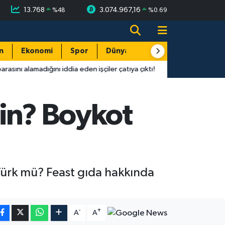
13.768
3.074.967,16
%
48
%
0.69
n
Ekonomi
Spor
Dünya
Resmi Reklamlar
ığını iddia eden işçiler çatıya çıktı!
12:46
Antalya'da süs ha
nin? Boykot
e Türk mü? Feast gıda hakkında
-
+
A
A