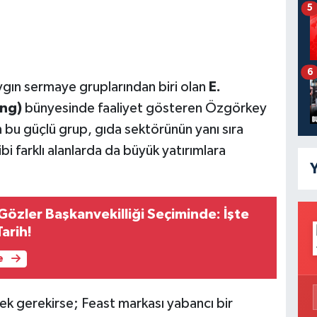
5
6
ygın sermaye gruplarından biri olan
E.
ng)
bünyesinde faaliyet gösteren Özgörkey
an bu güçlü grup, gıda sektörünün yanı sıra
bi farklı alanlarda da büyük yatırımlara
Y
Gözler Başkanvekilliği Seçiminde: İşte
arih!
e
ek gerekirse; Feast markası yabancı bir