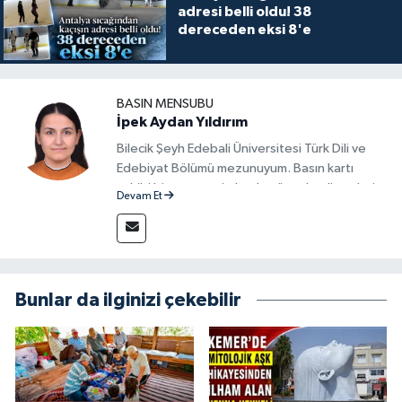
adresi belli oldu! 38
dereceden eksi 8'e
BASIN MENSUBU
İpek Aydan Yıldırım
Bilecik Şeyh Edebali Üniversitesi Türk Dili ve
Edebiyat Bölümü mezunuyum. Basın kartı
sahibi bir gazeteci olarak, güncel gelişmeleri
Devam Et
yakından takip ediyor ve okuyucuları doğru,
güvenilir ve tarafsız bilgilerle buluşturmayı
amaçlıyorum. Habercilik anlayışımda etik
değerlere, araştırmacı bakış açısına ve
objektifliğe büyük önem veriyorum. Çeşitli
Bunlar da ilginizi çekebilir
alanlarda ürettiğim içeriklerle kamuoyuna
fayda sağla