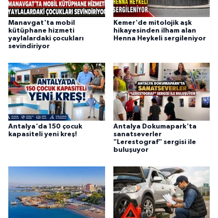
Manavgat'ta mobil
Kemer'de mitolojik aşk
kütüphane hizmeti
hikayesinden ilham alan
yaylalardaki çocukları
Henna Heykeli sergileniyor
sevindiriyor
Antalya'da 150 çocuk
Antalya Dokumapark'ta
kapasiteli yeni kreş!
sanatseverler
"Lerestograf" sergisi ile
buluşuyor