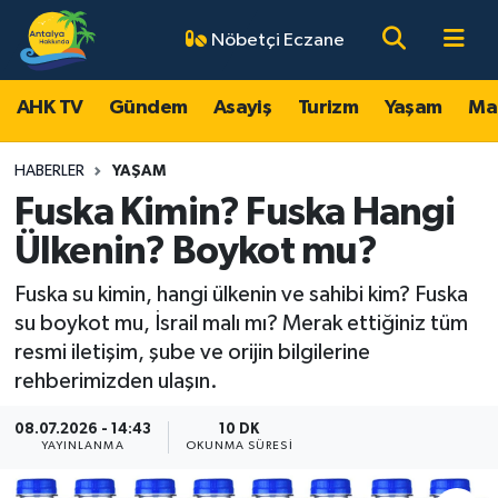
Nöbetçi Eczane
AHK TV
Antalya Nöbetçi Eczaneler
AHK TV
Gündem
Asayiş
Turizm
Yaşam
Ma
Gündem
Antalya Hava Durumu
HABERLER
YAŞAM
Asayiş
Antalya Namaz Vakitleri
Fuska Kimin? Fuska Hangi
Ülkenin? Boykot mu?
Turizm
Antalya Trafik Yoğunluk Haritası
Fuska su kimin, hangi ülkenin ve sahibi kim? Fuska
Yaşam
Süper Lig Puan Durumu ve Fikstür
su boykot mu, İsrail malı mı? Merak ettiğiniz tüm
resmi iletişim, şube ve orijin bilgilerine
Magazin
Tüm Manşetler
rehberimizden ulaşın.
Ekonomi
Son Dakika Haberleri
08.07.2026 - 14:43
10 DK
YAYINLANMA
OKUNMA SÜRESI
Spor
Haber Arşivi