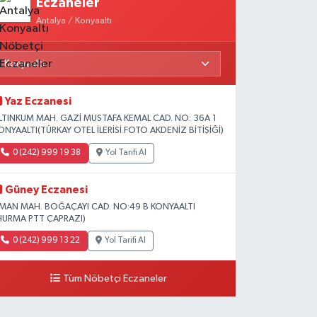
Eczaneler
Antalya / Konyaaltı
Yaz Eczanesi
LTINKUM MAH. GAZİ MUSTAFA KEMAL CAD. NO: 36A 1
ONYAALTI(TÜRKAY OTEL İLERİSİ.FOTO AKDENİZ BİTİŞİĞİ)
0 (242) 999 19 38
Yol Tarifi Al
Güney Eczanesi
İMAN MAH. BOĞAÇAYI CAD. NO:49 B KONYAALTI
HURMA PTT ÇAPRAZI)
0 (242) 999 13 22
Yol Tarifi Al
Tüm Nöbetçi Eczaneler