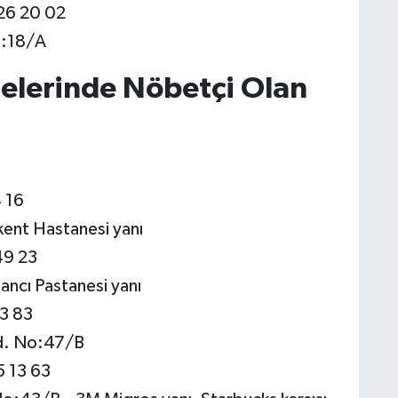
26 20 02
o:18/A
çelerinde Nöbetçi Olan
 16
ent Hastanesi yanı
49 23
ancı Pastanesi yanı
23 83
d. No:47/B
5 13 63