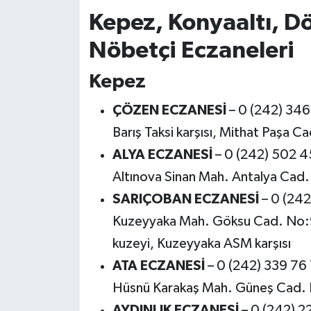
Kepez, Konyaaltı, D
Nöbetçi Eczaneleri
Kepez
ÇÖZEN ECZANESİ
– 0 (242) 346
Barış Taksi karşısı, Mithat Paşa
ALYA ECZANESİ
– 0 (242) 502 4
Altınova Sinan Mah. Antalya Ca
SARIÇOBAN ECZANESİ
– 0 (242
Kuzeyyaka Mah. Göksu Cad. No:9
kuzeyi, Kuzeyyaka ASM karşısı
ATA ECZANESİ
– 0 (242) 339 76
Hüsnü Karakaş Mah. Güneş Cad. 
AYDINLIK ECZANESİ
– 0 (242) 2