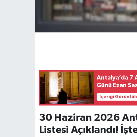
Antalya’da 7 
Günü Ezan Saa
İçeriği Görüntül
30 Haziran 2026 Ant
Listesi Açıklandı! İş