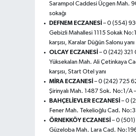
Sarampol Caddesi Üçgen Mah. 90.
sokağı
DEFNEM ECZANESİ
– 0 (554) 93
Gebizli Mahallesi 1115 Sokak No:1
karşısı, Karalar Düğün Salonu yanı
OLCAY ECZANESİ
– 0 (242) 321
Yüksekalan Mah. Ali Çetinkaya C
karşısı, Start Otel yanı
MİRA ECZANESİ
– 0 (242) 725 6
Şirinyalı Mah. 1487 Sok. No:1/A –
BAHÇELİEVLER ECZANESİ
– 0 (
Fener Mah. Tekelioğlu Cad. No:
ÖRNEKKÖY ECZANESİ
– 0 (501)
Güzeloba Mah. Lara Cad. No:196/