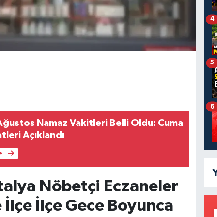
4
5
6
Ağustos Namaz Vakitleri Belli Oldu: Cuma
tleri Açıklandı
e
Y
alya Nöbetçi Eczaneler
te İlçe İlçe Gece Boyunca