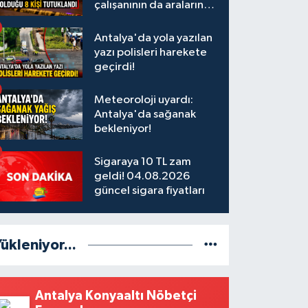
çalışanının da aralarında
olduğu 8 kişi tutuklandı
Antalya'da yola yazılan
yazı polisleri harekete
geçirdi!
Meteoroloji uyardı:
Antalya'da sağanak
bekleniyor!
Sigaraya 10 TL zam
geldi! 04.08.2026
güncel sigara fiyatları
ükleniyor...
Antalya Konyaaltı Nöbetçi