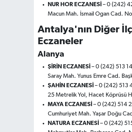
NUR HOR ECZANESİ
– 0 (242) 4
Macun Mah. İsmail Ogan Cad. N
Antalya'nın Diğer İl
Eczaneler
Alanya
ŞİRİN ECZANESİ
– 0 (242) 513 14
Saray Mah. Yunus Emre Cad. Başk
ŞAHİN ECZANESİ
– 0 (242) 513 
25 Metrelik Yol, Hacet Köprüsü H
MAYA ECZANESİ
– 0 (242) 514 
Cumhuriyet Mah. Yaşar Doğu Ca
NATURA ECZANESİ
– 0 (242) 51