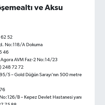
öşemealtı ve Aksu
 62 52
 Cad. No:118/A Dokuma
5 46
d. Agora AVM Faz-2 No:14/23
) 248 72 72
5/5 – Gold Düğün Sarayı'nın 500 metre
 76
No:126/B – Kepez Devlet Hastanesi yanı
27 75 88