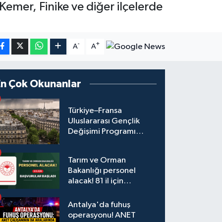
emer, Finike ve diğer ilçelerde
-
+
A
A
En Çok Okunanlar
Türkiye–Fransa
Uluslararası Gençlik
Değişimi Programı
Başvuruları Başladı
Tarım ve Orman
Bakanlığı personel
alacak! 81 il için
başvurular başladı
Antalya'da fuhuş
operasyonu! ANET