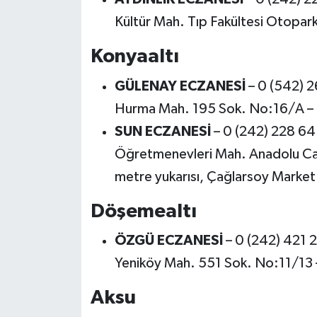
Kültür Mah. Tıp Fakültesi Otopark Ç
Konyaaltı
GÜLENAY ECZANESİ
– 0 (542) 
Hurma Mah. 195 Sok. No:16/A – C
SUN ECZANESİ
– 0 (242) 228 64
Öğretmenevleri Mah. Anadolu Ca
metre yukarısı, Çağlarsoy Market 
Döşemealtı
ÖZGÜ ECZANESİ
– 0 (242) 421 
Yeniköy Mah. 551 Sok. No:11/13 –
Aksu