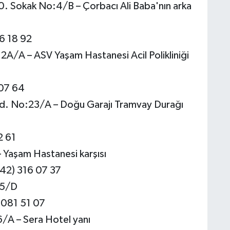
 Sokak No:4/B – Çorbacı Ali Baba'nın arka
6 18 92
2A/A – ASV Yaşam Hastanesi Acil Polikliniği
 07 64
ad. No:23/A – Doğu Garajı Tramvay Durağı
2 61
 Yaşam Hastanesi karşısı
242) 316 07 37
35/D
 081 51 07
A – Sera Hotel yanı