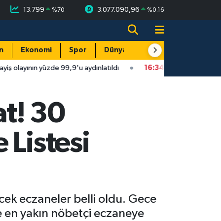
13.799
3.077.090,96
%
70
%
0.16
n
Ekonomi
Spor
Dünya
Resmi Reklamlar
yüzde 99,9'u aydınlatıldı
16:34
Isparta'da faytonu sollayan oto
at! 30
 Listesi
ek eczaneler belli oldu. Gece
eye en yakın nöbetçi eczaneye