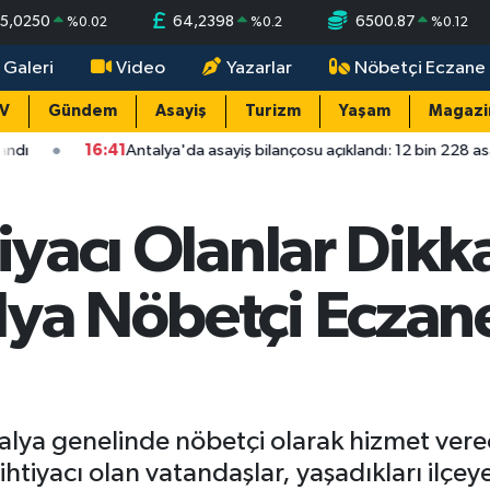
5,0250
64,2398
6500.87
%
0.02
%
0.2
%
0.12
 Galeri
Video
Yazarlar
Nöbetçi Eczane
TV
Gündem
Asayiş
Turizm
Yaşam
Magazi
6:41
Antalya'da asayiş bilançosu açıklandı: 12 bin 228 asayiş olayının 
tiyacı Olanlar Dikk
ya Nöbetçi Eczane
lya genelinde nöbetçi olarak hizmet verec
 ihtiyacı olan vatandaşlar, yaşadıkları ilç