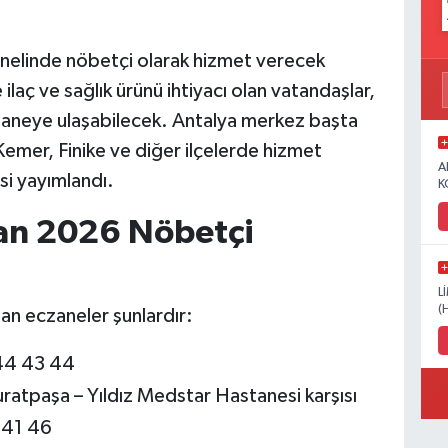
nelinde nöbetçi olarak hizmet verecek
ilaç ve sağlık ürünü ihtiyacı olan vatandaşlar,
czaneye ulaşabilecek. Antalya merkez başta
emer, Finike ve diğer ilçelerde hizmet
A
si yayımlandı.
K
an 2026 Nöbetçi
L
(
an eczaneler şunlardır:
44 43 44
atpaşa – Yıldız Medstar Hastanesi karşısı
 41 46