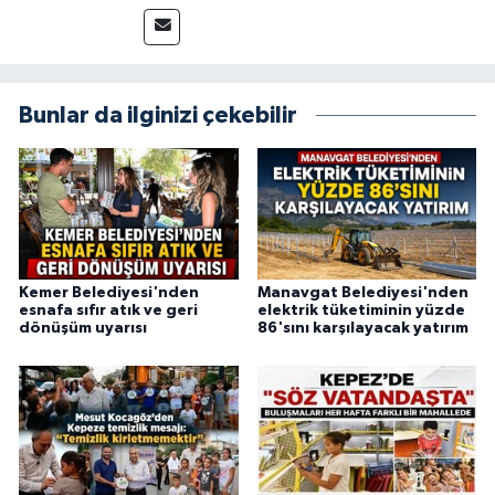
yakından takip ediyor ve okuyucuları doğru,
güvenilir ve tarafsız bilgilerle buluşturmayı
amaçlıyorum. Habercilik anlayışımda etik
değerlere, araştırmacı bakış açısına ve
objektifliğe büyük önem veriyorum. Çeşitli
Bunlar da ilginizi çekebilir
alanlarda ürettiğim içeriklerle kamuoyuna
fayda sağla
Kemer Belediyesi'nden
Manavgat Belediyesi'nden
esnafa sıfır atık ve geri
elektrik tüketiminin yüzde
dönüşüm uyarısı
86'sını karşılayacak yatırım