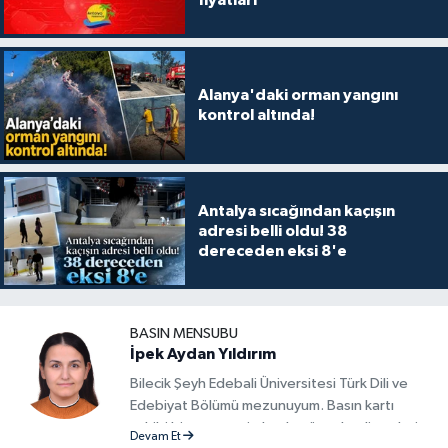
Alanya'daki orman yangını
kontrol altında!
Antalya sıcağından kaçışın
adresi belli oldu! 38
dereceden eksi 8'e
BASIN MENSUBU
İpek Aydan Yıldırım
Bilecik Şeyh Edebali Üniversitesi Türk Dili ve
Edebiyat Bölümü mezunuyum. Basın kartı
sahibi bir gazeteci olarak, güncel gelişmeleri
Devam Et