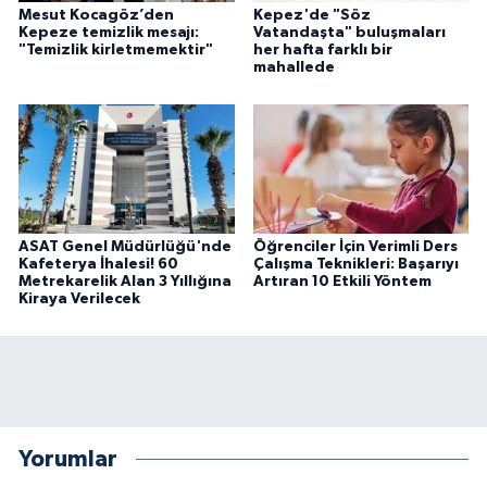
Mesut Kocagöz’den
Kepez'de "Söz
Kepeze temizlik mesajı:
Vatandaşta" buluşmaları
"Temizlik kirletmemektir"
her hafta farklı bir
mahallede
ASAT Genel Müdürlüğü'nde
Öğrenciler İçin Verimli Ders
Kafeterya İhalesi! 60
Çalışma Teknikleri: Başarıyı
Metrekarelik Alan 3 Yıllığına
Artıran 10 Etkili Yöntem
Kiraya Verilecek
Yorumlar