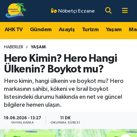
Nöbetçi Eczane
AHK TV
Antalya Nöbetçi Eczaneler
AHK TV
Gündem
Asayiş
Turizm
Yaşam
Ma
Gündem
Antalya Hava Durumu
HABERLER
YAŞAM
Asayiş
Antalya Namaz Vakitleri
Hero Kimin? Hero Hangi
Ülkenin? Boykot mu?
Turizm
Antalya Trafik Yoğunluk Haritası
Hero kimin, hangi ülkenin ve boykot mu? Hero
Yaşam
Süper Lig Puan Durumu ve Fikstür
markasının sahibi, kökeni ve İsrail boykot
listesindeki durumu hakkında en net ve güncel
Magazin
Tüm Manşetler
bilgilere hemen ulaşın.
Ekonomi
Son Dakika Haberleri
19.06.2026 - 13:27
11 DK
YAYINLANMA
OKUNMA SÜRESI
Spor
Haber Arşivi