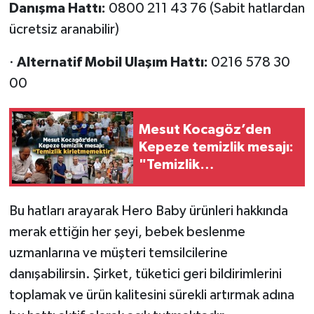
Danışma Hattı:
0800 211 43 76 (Sabit hatlardan
ücretsiz aranabilir)
·
Alternatif Mobil Ulaşım Hattı:
0216 578 30
00
Mesut Kocagöz’den
Kepeze temizlik mesajı:
"Temizlik
kirletmemektir"
Bu hatları arayarak Hero Baby ürünleri hakkında
merak ettiğin her şeyi, bebek beslenme
uzmanlarına ve müşteri temsilcilerine
danışabilirsin. Şirket, tüketici geri bildirimlerini
toplamak ve ürün kalitesini sürekli artırmak adına