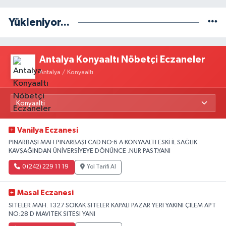
Yükleniyor...
Antalya Konyaaltı Nöbetçi Eczaneler
Antalya / Konyaaltı
Vanilya Eczanesi
PINARBAŞI MAH.PINARBAŞI CAD.NO:6 A KONYAALTI ESKİ İL SAĞLIK
KAVŞAĞINDAN ÜNİVERSİYEYE DÖNÜNCE .NUR PAST.YANI
0 (242) 229 11 19
Yol Tarifi Al
Masal Eczanesi
SITELER MAH. 1327 SOKAK SITELER KAPALI PAZAR YERI YAKINI ÇILEM APT
NO:28 D MAVITEK SITESI YANI