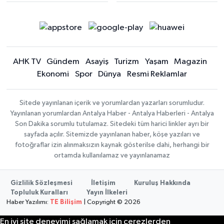
AHK TV
Gündem
Asayiş
Turizm
Yaşam
Magazin
Ekonomi
Spor
Dünya
Resmi Reklamlar
Sitede yayınlanan içerik ve yorumlardan yazarları sorumludur.
Yayınlanan yorumlardan Antalya Haber - Antalya Haberleri - Antalya
Son Dakika sorumlu tutulamaz. Sitedeki tüm harici linkler ayrı bir
sayfada açılır. Sitemizde yayınlanan haber, köşe yazıları ve
fotoğraflar izin alınmaksızın kaynak gösterilse dahi, herhangi bir
ortamda kullanılamaz ve yayınlanamaz
Gizlilik Sözleşmesi
İletişim
Kuruluş Hakkında
Topluluk Kuralları
Yayın İlkeleri
Haber Yazılımı:
TE Bilişim
| Copyright © 2026
En iyi site deneyimi sağlamak için çerezlerden