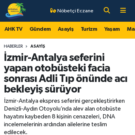
Nöbetçi Eczane
AHK TV
Antalya Nöbetçi Eczaneler
AHK TV
Gündem
Asayiş
Turizm
Yaşam
Ma
Gündem
Antalya Hava Durumu
HABERLER
ASAYIŞ
Asayiş
Antalya Namaz Vakitleri
İzmir-Antalya seferini
yapan otobüsteki facia
Turizm
Antalya Trafik Yoğunluk Haritası
sonrası Adli Tıp önünde acı
Yaşam
Süper Lig Puan Durumu ve Fikstür
bekleyiş sürüyor
Magazin
Tüm Manşetler
İzmir-Antalya ekspres seferini gerçekleştirirken
Denizli-Aydın Otoyolu’nda alev alan otobüste
Ekonomi
Son Dakika Haberleri
hayatını kaybeden 8 kişinin cenazeleri, DNA
incelemelerinin ardından ailelerine teslim
Spor
Haber Arşivi
edilecek.