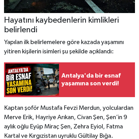
Hayatını kaybedenlerin kimlikleri
belirlendi
Yapılan ilk belirlemelere göre kazada yaşamını
yitiren kişilerin isimleri şu şekilde açıklandı:
Antalya'da bir esnaf
yaşamına son verdi!
Kaptan şoför Mustafa Fevzi Merdun, yolculardan
Merve Erik, Hayriye Arıkan, Civan Şen, Şen’in 9
aylık oğlu Eyüp Miraç Şen, Zehra Eyiol, Fatma
Kartal ve Kırgızistan uyruklu Gültilay Bığa.