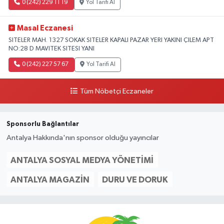
0 (242) 229 11 19
Yol Tarifi Al
Masal Eczanesi
SITELER MAH. 1327 SOKAK SITELER KAPALI PAZAR YERI YAKINI ÇILEM APT
NO:28 D MAVITEK SITESI YANI
0 (242) 227 57 67
Yol Tarifi Al
Tüm Nöbetçi Eczaneler
Sponsorlu Bağlantılar
Antalya Hakkında'nın sponsor olduğu yayıncılar
ANTALYA SOSYAL MEDYA YÖNETIMI
ANTALYA MAGAZIN
DURU VE DORUK