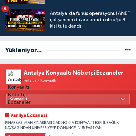
6
Antalya'da fuhuş operasyonu! ANET
çalışanının da aralarında olduğu 8
kişi tutuklandı
Yükleniyor...
Antalya Konyaaltı Nöbetçi Eczaneler
Antalya / Konyaaltı
Vanilya Eczanesi
PINARBAŞI MAH.PINARBAŞI CAD.NO:6 A KONYAALTI ESKİ İL SAĞLIK
KAVŞAĞINDAN ÜNİVERSİYEYE DÖNÜNCE .NUR PAST.YANI