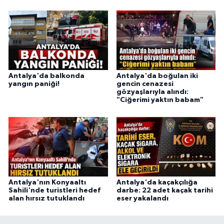
Antalya'da balkonda
Antalya'da boğulan iki
yangın paniği!
gencin cenazesi
gözyaşlarıyla alındı:
"Ciğerimi yaktın babam"
Antalya'nın Konyaaltı
Antalya'da kaçakçılığa
Sahili'nde turistleri hedef
darbe: 22 adet kaçak tarihi
alan hırsız tutuklandı
eser yakalandı