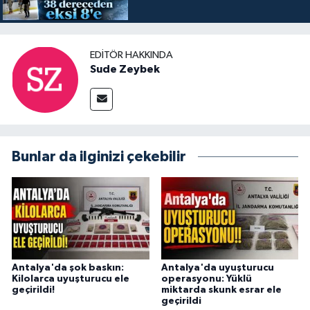
EDITÖR HAKKINDA
Sude Zeybek
Bunlar da ilginizi çekebilir
Antalya'da şok baskın:
Antalya'da uyuşturucu
Kilolarca uyuşturucu ele
operasyonu: Yüklü
geçirildi!
miktarda skunk esrar ele
geçirildi