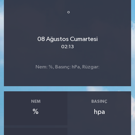
Dünya
°
Resmi Reklamlar
08 Ağustos Cumartesi
02:13
Nem: %, Basınç: hPa, Rüzgar:
NEM
BASINÇ
%
hpa