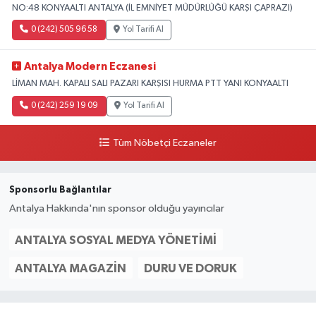
NO:48 KONYAALTI ANTALYA (İL EMNİYET MÜDÜRLÜĞÜ KARŞI ÇAPRAZI)
0 (242) 505 96 58
Yol Tarifi Al
Antalya Modern Eczanesi
LİMAN MAH. KAPALI SALI PAZARI KARŞISI HURMA PTT YANI KONYAALTI
0 (242) 259 19 09
Yol Tarifi Al
Tüm Nöbetçi Eczaneler
Sponsorlu Bağlantılar
Antalya Hakkında'nın sponsor olduğu yayıncılar
ANTALYA SOSYAL MEDYA YÖNETIMI
ANTALYA MAGAZIN
DURU VE DORUK