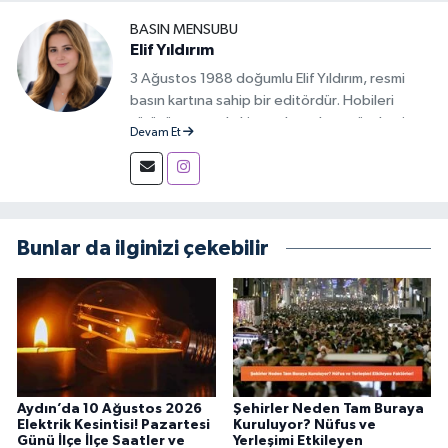
BASIN MENSUBU
Elif Yıldırım
3 Ağustos 1988 doğumlu Elif Yıldırım, resmi
basın kartına sahip bir editördür. Hobileri
yürüyüş yapmak, kitap okumak ve gündemi
Devam Et
takip etmektir.
Bunlar da ilginizi çekebilir
Aydın’da 10 Ağustos 2026
Şehirler Neden Tam Buraya
Elektrik Kesintisi! Pazartesi
Kuruluyor? Nüfus ve
Günü İlçe İlçe Saatler ve
Yerleşimi Etkileyen