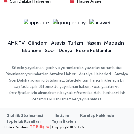
Son Dakika Haberleri
Haber Arşivi
AHK TV
Gündem
Asayiş
Turizm
Yaşam
Magazin
Ekonomi
Spor
Dünya
Resmi Reklamlar
Sitede yayınlanan içerik ve yorumlardan yazarları sorumludur.
Yayınlanan yorumlardan Antalya Haber - Antalya Haberleri - Antalya
Son Dakika sorumlu tutulamaz. Sitedeki tüm harici linkler ayrı bir
sayfada açılır. Sitemizde yayınlanan haber, köşe yazıları ve
fotoğraflar izin alınmaksızın kaynak gösterilse dahi, herhangi bir
ortamda kullanılamaz ve yayınlanamaz
Gizlilik Sözleşmesi
İletişim
Kuruluş Hakkında
Topluluk Kuralları
Yayın İlkeleri
Haber Yazılımı:
TE Bilişim
| Copyright © 2026