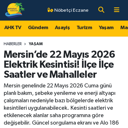
Nöbetçi Eczane
AHK TV
Antalya Nöbetçi Eczaneler
AHK TV
Gündem
Asayiş
Turizm
Yaşam
Ma
Gündem
Antalya Hava Durumu
HABERLER
YAŞAM
Asayiş
Antalya Namaz Vakitleri
Mersin’de 22 Mayıs 2026
Elektrik Kesintisi! İlçe İlçe
Turizm
Antalya Trafik Yoğunluk Haritası
Saatler ve Mahalleler
Yaşam
Süper Lig Puan Durumu ve Fikstür
Mersin genelinde 22 Mayıs 2026 Cuma günü
planlı bakım, şebeke yenileme ve enerji altyapı
Magazin
Tüm Manşetler
çalışmaları nedeniyle bazı bölgelerde elektrik
kesintileri uygulanabilecek. Kesinti saatleri ve
Ekonomi
Son Dakika Haberleri
etkilenecek alanlar saha programına göre
değişebilir. Güncel sorgulama ekranı ve Alo 186
Spor
Haber Arşivi