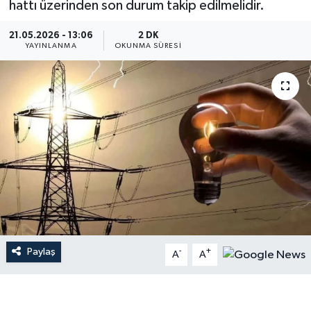
hattı üzerinden son durum takip edilmelidir.
Dünya
21.05.2026 - 13:06
2 DK
YAYINLANMA
OKUNMA SÜRESI
Resmi Reklamlar
Paylaş
-
+
A
A