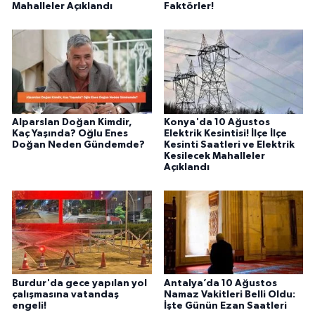
Mahalleler Açıklandı
Faktörler!
Alparslan Doğan Kimdir,
Konya'da 10 Ağustos
Kaç Yaşında? Oğlu Enes
Elektrik Kesintisi! İlçe İlçe
Doğan Neden Gündemde?
Kesinti Saatleri ve Elektrik
Kesilecek Mahalleler
Açıklandı
Burdur'da gece yapılan yol
Antalya’da 10 Ağustos
çalışmasına vatandaş
Namaz Vakitleri Belli Oldu:
engeli!
İşte Günün Ezan Saatleri