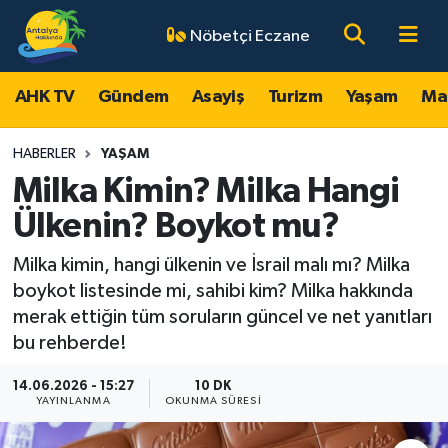
Nöbetçi Eczane
AHK TV
Antalya Nöbetçi Eczaneler
AHK TV
Gündem
Asayiş
Turizm
Yaşam
Ma
Gündem
Antalya Hava Durumu
HABERLER
YAŞAM
Asayiş
Antalya Namaz Vakitleri
Milka Kimin? Milka Hangi
Ülkenin? Boykot mu?
Turizm
Antalya Trafik Yoğunluk Haritası
Milka kimin, hangi ülkenin ve İsrail malı mı? Milka
Yaşam
Süper Lig Puan Durumu ve Fikstür
boykot listesinde mi, sahibi kim? Milka hakkında
merak ettiğin tüm soruların güncel ve net yanıtları
Magazin
Tüm Manşetler
bu rehberde!
Ekonomi
Son Dakika Haberleri
14.06.2026 - 15:27
10 DK
YAYINLANMA
OKUNMA SÜRESI
Spor
Haber Arşivi