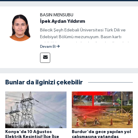
BASIN MENSUBU
İpek Aydan Yıldırım
Bilecik Şeyh Edebali Üniversitesi Türk Dili ve
Edebiyat Bölümü mezunuyum. Basın kartı
sahibi bir gazeteci olarak, güncel gelişmeleri
Devam Et
yakından takip ediyor ve okuyucuları doğru,
güvenilir ve tarafsız bilgilerle buluşturmayı
amaçlıyorum. Habercilik anlayışımda etik
değerlere, araştırmacı bakış açısına ve
objektifliğe büyük önem veriyorum. Çeşitli
Bunlar da ilginizi çekebilir
alanlarda ürettiğim içeriklerle kamuoyuna
fayda sağla
Konya'da 10 Ağustos
Burdur'da gece yapılan yol
Elektrik Kesintisi! İlçe İlçe
çalışmasına vatandaş