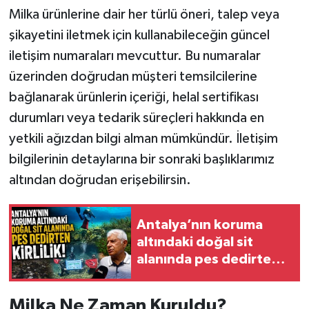
Milka ürünlerine dair her türlü öneri, talep veya
şikayetini iletmek için kullanabileceğin güncel
iletişim numaraları mevcuttur. Bu numaralar
üzerinden doğrudan müşteri temsilcilerine
bağlanarak ürünlerin içeriği, helal sertifikası
durumları veya tedarik süreçleri hakkında en
yetkili ağızdan bilgi alman mümkündür. İletişim
bilgilerinin detaylarına bir sonraki başlıklarımız
altından doğrudan erişebilirsin.
Antalya’nın koruma
altındaki doğal sit
alanında pes dedirten
kirlilik!
Milka Ne Zaman Kuruldu?