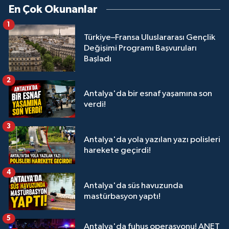
En Çok Okunanlar
1
Türkiye–Fransa Uluslararası Gençlik
Değişimi Programı Başvuruları
Başladı
2
Antalya'da bir esnaf yaşamına son
verdi!
3
Antalya'da yola yazılan yazı polisleri
harekete geçirdi!
4
Antalya'da süs havuzunda
mastürbasyon yaptı!
5
Antalya'da fuhuş operasyonu! ANET