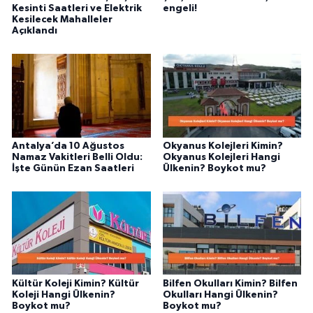
Kesinti Saatleri ve Elektrik
engeli!
Kesilecek Mahalleler
Açıklandı
Antalya’da 10 Ağustos
Okyanus Kolejleri Kimin?
Namaz Vakitleri Belli Oldu:
Okyanus Kolejleri Hangi
İşte Günün Ezan Saatleri
Ülkenin? Boykot mu?
Kültür Koleji Kimin? Kültür
Bilfen Okulları Kimin? Bilfen
Koleji Hangi Ülkenin?
Okulları Hangi Ülkenin?
Boykot mu?
Boykot mu?