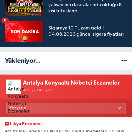
çalışanının da aralarında olduğu 8
kişi tutuklandı
6
Sigaraya 10 TL zam geldi!
04.08.2026 güncel sigara fiyatları
Yükleniyor...
Antalya Konyaaltı Nöbetçi Eczaneler
Antalya / Konyaaltı
Likya Eczanesi
AKKUYU MAH. ANADOLU CAD. KAPI NO:154BE CASAMAX SİTESİ B BLOK