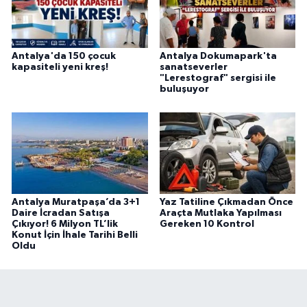
Antalya'da 150 çocuk
Antalya Dokumapark'ta
kapasiteli yeni kreş!
sanatseverler
"Lerestograf" sergisi ile
buluşuyor
Antalya Muratpaşa’da 3+1
Yaz Tatiline Çıkmadan Önce
Daire İcradan Satışa
Araçta Mutlaka Yapılması
Çıkıyor! 6 Milyon TL’lik
Gereken 10 Kontrol
Konut İçin İhale Tarihi Belli
Oldu