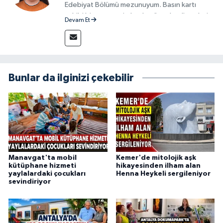
Edebiyat Bölümü mezunuyum. Basın kartı
sahibi bir gazeteci olarak, güncel gelişmeleri
Devam Et
yakından takip ediyor ve okuyucuları doğru,
güvenilir ve tarafsız bilgilerle buluşturmayı
amaçlıyorum. Habercilik anlayışımda etik
değerlere, araştırmacı bakış açısına ve
objektifliğe büyük önem veriyorum. Çeşitli
Bunlar da ilginizi çekebilir
alanlarda ürettiğim içeriklerle kamuoyuna
fayda sağla
Manavgat'ta mobil
Kemer'de mitolojik aşk
kütüphane hizmeti
hikayesinden ilham alan
yaylalardaki çocukları
Henna Heykeli sergileniyor
sevindiriyor