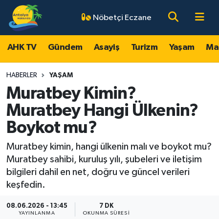
Nöbetçi Eczane
AHK TV
Antalya Nöbetçi Eczaneler
AHK TV
Gündem
Asayiş
Turizm
Yaşam
Ma
Gündem
Antalya Hava Durumu
HABERLER
YAŞAM
Asayiş
Antalya Namaz Vakitleri
Muratbey Kimin?
Muratbey Hangi Ülkenin?
Turizm
Antalya Trafik Yoğunluk Haritası
Boykot mu?
Yaşam
Süper Lig Puan Durumu ve Fikstür
Muratbey kimin, hangi ülkenin malı ve boykot mu?
Muratbey sahibi, kuruluş yılı, şubeleri ve iletişim
Magazin
Tüm Manşetler
bilgileri dahil en net, doğru ve güncel verileri
keşfedin.
Ekonomi
Son Dakika Haberleri
08.06.2026 - 13:45
7 DK
Spor
Haber Arşivi
YAYINLANMA
OKUNMA SÜRESI