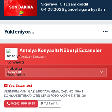
Sigaraya 10 TL zam geldi!
04.08.2026 güncel sigara fiyatları
Yükleniyor...
Antalya Konyaaltı Nöbetçi Eczaneler
Antalya / Konyaaltı
Yaz Eczanesi
ALTINKUM MAH. GAZİ MUSTAFA KEMAL CAD. NO: 36A 1
KONYAALTI(TÜRKAY OTEL İLERİSİ.FOTO AKDENİZ BİTİŞİĞİ)
0 (242) 999 19 38
Yol Tarifi Al