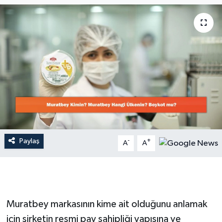
Dünya
Resmi Reklamlar
Paylaş
-
+
A
A
Muratbey markasının kime ait olduğunu anlamak
için şirketin resmi pay sahipliği yapısına ve