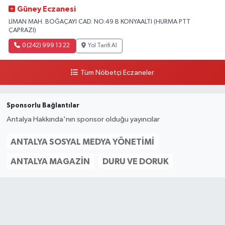
Güney Eczanesi
LİMAN MAH. BOĞAÇAYI CAD. NO:49 B KONYAALTI (HURMA PTT
ÇAPRAZI)
0 (242) 999 13 22
Yol Tarifi Al
Tüm Nöbetçi Eczaneler
Sponsorlu Bağlantılar
Antalya Hakkında'nın sponsor olduğu yayıncılar
ANTALYA SOSYAL MEDYA YÖNETIMI
ANTALYA MAGAZIN
DURU VE DORUK