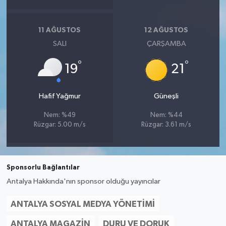
11 AĞUSTOS
12 AĞUSTOS
SALI
ÇARŞAMBA
°
°
19
21
Hafif Yağmur
Güneşli
Nem: %49
Nem: %44
Rüzgar: 5.00 m/s
Rüzgar: 3.61 m/s
Sponsorlu Bağlantılar
Antalya Hakkında'nın sponsor olduğu yayıncılar
ANTALYA SOSYAL MEDYA YÖNETIMI
ANTALYA MAGAZIN
DURU VE DORUK