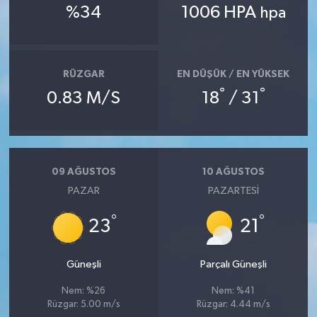
%34
1006 HPA
hpa
RÜZGAR
EN DÜŞÜK / EN YÜKSEK
°
°
0.83 M/S
18
/ 31
09 AĞUSTOS
10 AĞUSTOS
PAZAR
PAZARTESI
°
°
23
21
Güneşli
Parçalı Güneşli
Nem: %26
Nem: %41
Rüzgar: 5.00 m/s
Rüzgar: 4.44 m/s