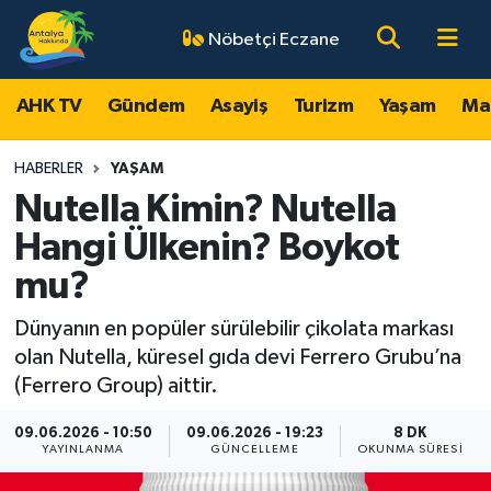
Nöbetçi Eczane
AHK TV
Antalya Nöbetçi Eczaneler
AHK TV
Gündem
Asayiş
Turizm
Yaşam
Ma
Gündem
Antalya Hava Durumu
HABERLER
YAŞAM
Asayiş
Antalya Namaz Vakitleri
Nutella Kimin? Nutella
Hangi Ülkenin? Boykot
Turizm
Antalya Trafik Yoğunluk Haritası
mu?
Yaşam
Süper Lig Puan Durumu ve Fikstür
Dünyanın en popüler sürülebilir çikolata markası
olan Nutella, küresel gıda devi Ferrero Grubu’na
Magazin
Tüm Manşetler
(Ferrero Group) aittir.
Ekonomi
Son Dakika Haberleri
09.06.2026 - 10:50
09.06.2026 - 19:23
8 DK
YAYINLANMA
GÜNCELLEME
OKUNMA SÜRESI
Spor
Haber Arşivi