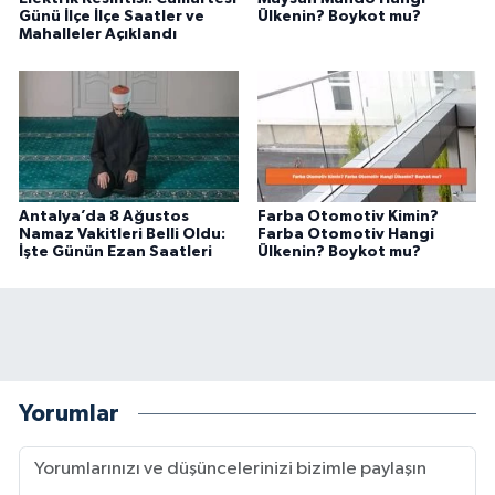
Günü İlçe İlçe Saatler ve
Ülkenin? Boykot mu?
Mahalleler Açıklandı
Antalya’da 8 Ağustos
Farba Otomotiv Kimin?
Namaz Vakitleri Belli Oldu:
Farba Otomotiv Hangi
İşte Günün Ezan Saatleri
Ülkenin? Boykot mu?
Yorumlar