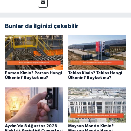
güvenilir ve tarafsız bilgilerle buluşturmayı
amaçlıyorum. Habercilik anlayışımda etik
değerlere, araştırmacı bakış açısına ve
objektifliğe büyük önem veriyorum. Çeşitli
Bunlar da ilginizi çekebilir
alanlarda ürettiğim içeriklerle kamuoyuna
fayda sağla
Parsan Kimin? Parsan Hangi
Teklas Kimin? Teklas Hangi
Ülkenin? Boykot mu?
Ülkenin? Boykot mu?
Aydın’da 8 Ağustos 2026
Maysan Mando Kimin?
Elektrik Kesintisi! Cumartesi
Maysan Mando Hangi