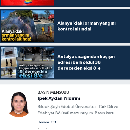
Alanya'daki orman yangını
kontrol altında!
Antalya sıcağından kaçışın
adresi belli oldu! 38
dereceden eksi 8'e
BASIN MENSUBU
İpek Aydan Yıldırım
Bilecik Şeyh Edebali Üniversitesi Türk Dili ve
Edebiyat Bölümü mezunuyum. Basın kartı
sahibi bir gazeteci olarak, güncel gelişmeleri
Devam Et
yakından takip ediyor ve okuyucuları doğru,