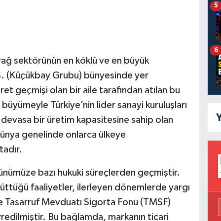
5
6
 yağ sektörünün en köklü ve en büyük
Ş. (Küçükbay Grubu) bünyesinde yer
ret geçmişi olan bir aile tarafından atılan bu
 büyümeyle Türkiye’nin lider sanayi kuruluşları
Y
 devasa bir üretim kapasitesine sahip olan
 dünya genelinde onlarca ülkeye
tadır.
nümüze bazı hukuki süreçlerden geçmiştir.
rüttüğü faaliyetler, ilerleyen dönemlerde yargı
nde Tasarruf Mevduatı Sigorta Fonu (TMSF)
edilmiştir. Bu bağlamda, markanın ticari