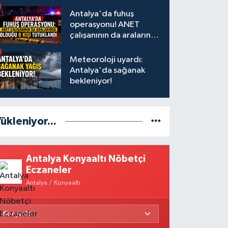
Antalya'da fuhuş
operasyonu! ANET
çalışanının da aralarında
olduğu 8 kişi tutuklandı
Meteoroloji uyardı:
Antalya'da sağanak
bekleniyor!
ükleniyor...
Antalya Konyaaltı Nöbetçi
Eczaneler
Antalya / Konyaaltı