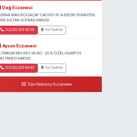
Dağ Eczanesi
URMA MAH.BOGAÇAY CAD.NO:91 A-B(ESKI SEMAZEN)
RFA SULTAN SOFRASI KARSISI
0 (242) 259 00 36
Yol Tarifi Al
Aysun Eczanesi
LTINKUM MH.460 SK.NO: 20 B ÖZEL OLIMPOS
ASTANESI KARSISI
0 (242) 229 04 43
Yol Tarifi Al
Tüm Nöbetçi Eczaneler