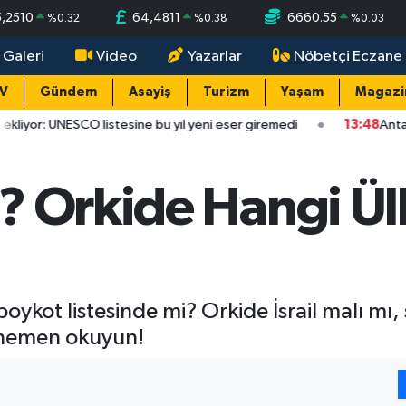
5,2510
64,4811
6660.55
%
0.32
%
0.38
%
0.03
 Galeri
Video
Yazarlar
Nöbetçi Eczane
TV
Gündem
Asayiş
Turizm
Yaşam
Magazi
CO listesine bu yıl yeni eser giremedi
13:48
Antalya’da kavşakta
? Orkide Hangi Ül
oykot listesinde mi? Orkide İsrail malı mı, 
i hemen okuyun!