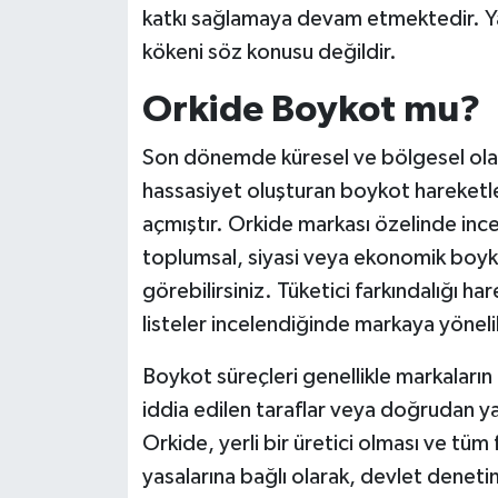
katkı sağlamaya devam etmektedir. Yaba
kökeni söz konusu değildir.
Orkide Boykot mu?
Son dönemde küresel ve bölgesel olayl
hassasiyet oluşturan boykot hareketl
açmıştır. Orkide markası özelinde inc
toplumsal, siyasi veya ekonomik boyk
görebilirsiniz. Tüketici farkındalığı har
listeler incelendiğinde markaya yönel
Boykot süreçleri genellikle markaların u
iddia edilen taraflar veya doğrudan ya
Orkide, yerli bir üretici olması ve tü
yasalarına bağlı olarak, devlet denet