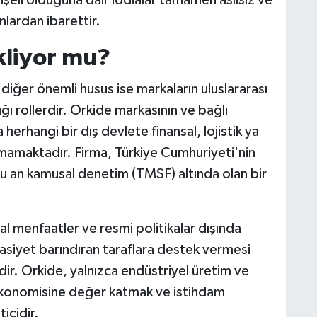
nşeli olduğuna dair iddialar tamamen asılsız ve
ardan ibarettir.
ekliyor mu?
 diğer önemli husus ise markaların uluslararası
ğı rollerdir. Orkide markasının ve bağlı
 herhangi bir dış devlete finansal, lojistik ya
nmamaktadır. Firma, Türkiye Cumhuriyeti'nin
şu an kamusal denetim (TMSF) altında olan bir
al menfaatler ve resmi politikalar dışında
asiyet barındıran taraflara destek vermesi
dir. Orkide, yalnızca endüstriyel üretim ve
ekonomisine değer katmak ve istihdam
icidir.