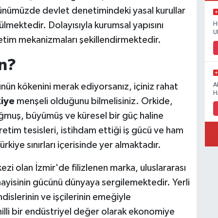
ünümüzde devlet denetimindeki yasal kurullar
ülmektedir. Dolayısıyla kurumsal yapısını
H
U
tim mekanizmaları şekillendirmektedir.
n?
nün kökenini merak ediyorsanız, içiniz rahat
A
H
kiye
menşeli olduğunu bilmelisiniz. Orkide,
ğmuş, büyümüş ve küresel bir güç haline
üretim tesisleri, istihdam ettiği iş gücü ve ham
iye sınırları içerisinde yer almaktadır.
zi olan İzmir'de filizlenen marka, uluslararası
ayisinin gücünü dünyaya sergilemektedir. Yerli
dislerinin ve işçilerinin emeğiyle
li bir endüstriyel değer olarak ekonomiye