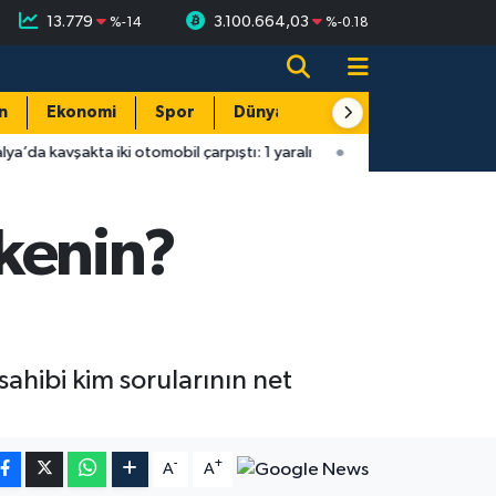
13.779
3.100.664,03
%
-14
%
-0.18
n
Ekonomi
Spor
Dünya
Resmi Reklamlar
 iki otomobil çarpıştı: 1 yaralı
12:35
Antalya’da 27 yaşındaki g
kenin?
sahibi kim sorularının net
-
+
A
A