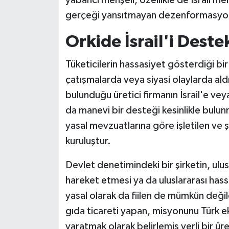
yabancı menşeli, özellikle de İsrail me
gerçeği yansıtmayan dezenformasyonl
Orkide İsrail'i Dest
Tüketicilerin hassasiyet gösterdiği bir
çatışmalarda veya siyasi olaylarda aldı
bulunduğu üretici firmanın İsrail'e veya
da manevi bir desteği kesinlikle bulu
yasal mevzuatlarına göre işletilen ve 
kuruluştur.
Devlet denetimindeki bir şirketin, ulus
hareket etmesi ya da uluslararası hass
yasal olarak da fiilen de mümkün değil
gıda ticareti yapan, misyonunu Türk 
yaratmak olarak belirlemiş yerli bir üret