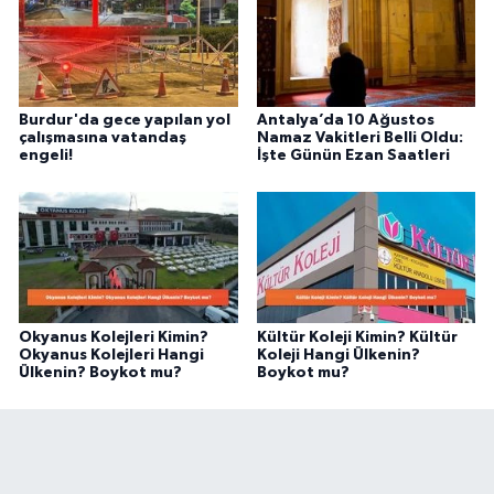
Burdur'da gece yapılan yol
Antalya’da 10 Ağustos
çalışmasına vatandaş
Namaz Vakitleri Belli Oldu:
engeli!
İşte Günün Ezan Saatleri
Okyanus Kolejleri Kimin?
Kültür Koleji Kimin? Kültür
Okyanus Kolejleri Hangi
Koleji Hangi Ülkenin?
Ülkenin? Boykot mu?
Boykot mu?