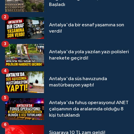
Başladı
2
Antalya'da bir esnaf yaşamına son
verdi!
3
Antalya'da yola yazılan yazı polisleri
harekete geçirdi!
4
Antalya'da süs havuzunda
mastürbasyon yaptı!
5
Antalya'da fuhuş operasyonu! ANET
çalışanının da aralarında olduğu 8
kişi tutuklandı
6
Sigaraya 10 TL zam geldi!