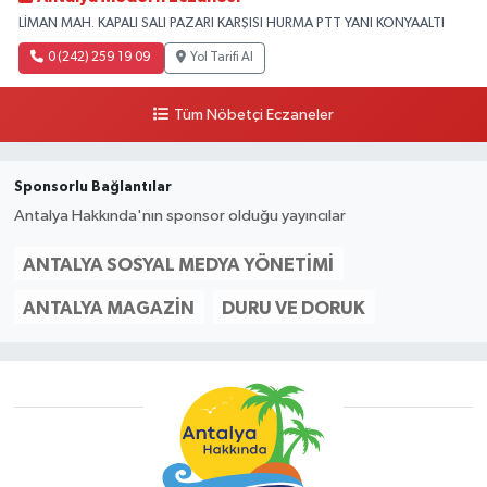
LİMAN MAH. KAPALI SALI PAZARI KARŞISI HURMA PTT YANI KONYAALTI
0 (242) 259 19 09
Yol Tarifi Al
Tüm Nöbetçi Eczaneler
Sponsorlu Bağlantılar
Antalya Hakkında'nın sponsor olduğu yayıncılar
ANTALYA SOSYAL MEDYA YÖNETIMI
ANTALYA MAGAZIN
DURU VE DORUK