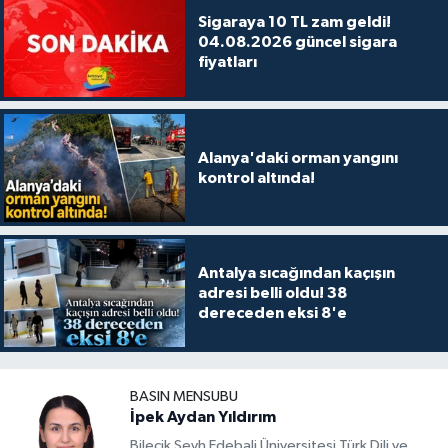
Sigaraya 10 TL zam geldi!
04.08.2026 güncel sigara
fiyatları
Alanya'daki orman yangını
kontrol altında!
Antalya sıcağından kaçışın
adresi belli oldu! 38
dereceden eksi 8'e
BASIN MENSUBU
İpek Aydan Yıldırım
Bilecik Şeyh Edebali Üniversitesi Türk Dili ve