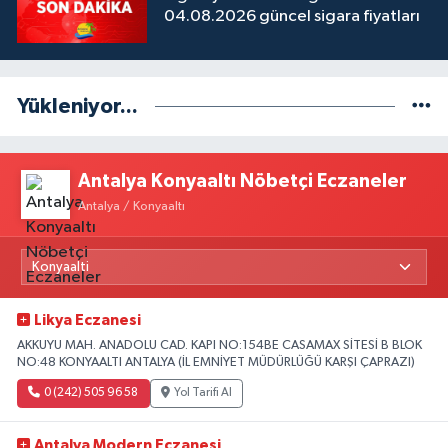
04.08.2026 güncel sigara fiyatları
Yükleniyor...
Antalya Konyaaltı Nöbetçi Eczaneler
Antalya / Konyaaltı
Likya Eczanesi
AKKUYU MAH. ANADOLU CAD. KAPI NO:154BE CASAMAX SİTESİ B BLOK
NO:48 KONYAALTI ANTALYA (İL EMNİYET MÜDÜRLÜĞÜ KARŞI ÇAPRAZI)
0 (242) 505 96 58
Yol Tarifi Al
Antalya Modern Eczanesi