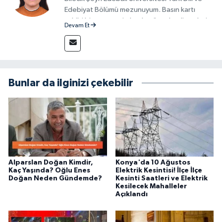
Edebiyat Bölümü mezunuyum. Basın kartı
sahibi bir gazeteci olarak, güncel gelişmeleri
Devam Et
yakından takip ediyor ve okuyucuları doğru,
güvenilir ve tarafsız bilgilerle buluşturmayı
amaçlıyorum. Habercilik anlayışımda etik
değerlere, araştırmacı bakış açısına ve
objektifliğe büyük önem veriyorum. Çeşitli
Bunlar da ilginizi çekebilir
alanlarda ürettiğim içeriklerle kamuoyuna
fayda sağla
Alparslan Doğan Kimdir,
Konya'da 10 Ağustos
Kaç Yaşında? Oğlu Enes
Elektrik Kesintisi! İlçe İlçe
Doğan Neden Gündemde?
Kesinti Saatleri ve Elektrik
Kesilecek Mahalleler
Açıklandı