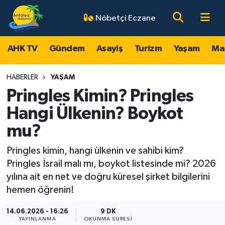
Nöbetçi Eczane
AHK TV
Antalya Nöbetçi Eczaneler
AHK TV
Gündem
Asayiş
Turizm
Yaşam
Ma
Gündem
Antalya Hava Durumu
HABERLER
YAŞAM
Asayiş
Antalya Namaz Vakitleri
Pringles Kimin? Pringles
Hangi Ülkenin? Boykot
Turizm
Antalya Trafik Yoğunluk Haritası
mu?
Yaşam
Süper Lig Puan Durumu ve Fikstür
Pringles kimin, hangi ülkenin ve sahibi kim?
Pringles İsrail malı mı, boykot listesinde mi? 2026
Magazin
Tüm Manşetler
yılına ait en net ve doğru küresel şirket bilgilerini
hemen öğrenin!
Ekonomi
Son Dakika Haberleri
14.06.2026 - 16:26
9 DK
Spor
Haber Arşivi
YAYINLANMA
OKUNMA SÜRESI