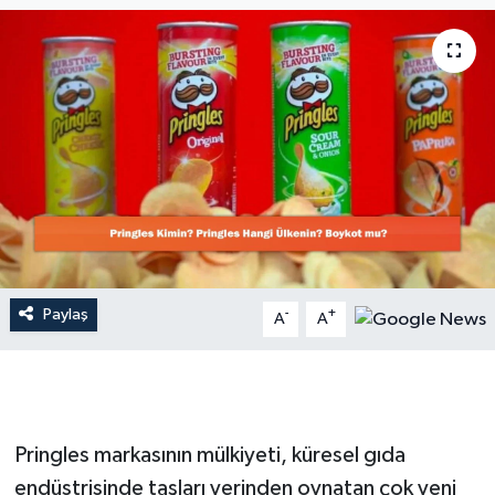
Dünya
Resmi Reklamlar
Paylaş
-
+
A
A
Pringles markasının mülkiyeti, küresel gıda
endüstrisinde taşları yerinden oynatan çok yeni