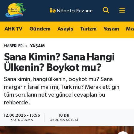
Nöbetçi Eczane
AHK TV
Antalya Nöbetçi Eczaneler
AHK TV
Gündem
Asayiş
Turizm
Yaşam
Ma
Gündem
Antalya Hava Durumu
HABERLER
YAŞAM
Asayiş
Antalya Namaz Vakitleri
Sana Kimin? Sana Hangi
Ülkenin? Boykot mu?
Turizm
Antalya Trafik Yoğunluk Haritası
Sana kimin, hangi ülkenin, boykot mu? Sana
Yaşam
Süper Lig Puan Durumu ve Fikstür
margarin İsrail malı mı, Türk mü? Merak ettiğin
tüm soruların net ve güncel cevapları bu
Magazin
Tüm Manşetler
rehberde!
Ekonomi
Son Dakika Haberleri
12.06.2026 - 15:56
10 DK
YAYINLANMA
OKUNMA SÜRESI
Spor
Haber Arşivi