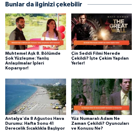
Bunlar da ilginizi çekebilir
alanlarda ürettiğim içeriklerle kamuoyuna
fayda sağla
Muhtemel Aşk 8. Bölümde
Çin Seddi Filmi Nerede
Şok Yüzleşme: Yanlış
Çekildi? İşte Çekim Yapılan
Anlaşılmalar İpleri
Yerler!
Koparıyor!
Antalya’da 8 Ağustos Hava
Yüz Numaralı Adam Ne
Durumu: Hafta Sonu 41
Zaman Çekildi? Oyuncuları
Derecelik Sıcaklıkla Başlıyor
ve Konusu Ne?