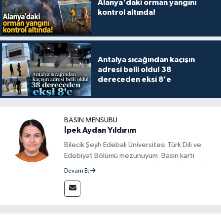
Alanya'daki orman yangını
kontrol altında!
Antalya sıcağından kaçışın
adresi belli oldu! 38
dereceden eksi 8'e
BASIN MENSUBU
İpek Aydan Yıldırım
Bilecik Şeyh Edebali Üniversitesi Türk Dili ve
Edebiyat Bölümü mezunuyum. Basın kartı
sahibi bir gazeteci olarak, güncel gelişmeleri
Devam Et
yakından takip ediyor ve okuyucuları doğru,
güvenilir ve tarafsız bilgilerle buluşturmayı
amaçlıyorum. Habercilik anlayışımda etik
değerlere, araştırmacı bakış açısına ve
objektifliğe büyük önem veriyorum. Çeşitli