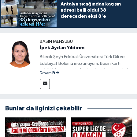
Antalya sıcağından kaçışın
adresi belli oldu! 38
dereceden eksi 8'e
BASIN MENSUBU
İpek Aydan Yıldırım
Bilecik Şeyh Edebali Üniversitesi Türk Dili ve
Edebiyat Bölümü mezunuyum. Basın kartı
sahibi bir gazeteci olarak, güncel gelişmeleri
Devam Et
yakından takip ediyor ve okuyucuları doğru,
güvenilir ve tarafsız bilgilerle buluşturmayı
amaçlıyorum. Habercilik anlayışımda etik
değerlere, araştırmacı bakış açısına ve
objektifliğe büyük önem veriyorum. Çeşitli
Bunlar da ilginizi çekebilir
alanlarda ürettiğim içeriklerle kamuoyuna
fayda sağla