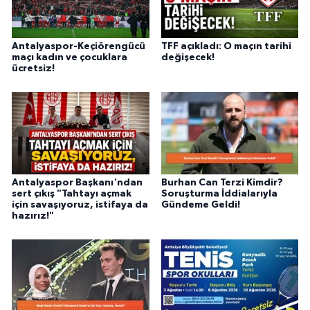
Antalyaspor-Keçiörengücü
TFF açıkladı: O maçın tarihi
maçı kadın ve çocuklara
değişecek!
ücretsiz!
Antalyaspor Başkanı'ndan
Burhan Can Terzi Kimdir?
sert çıkış "Tahtayı açmak
Soruşturma İddialarıyla
için savaşıyoruz, istifaya da
Gündeme Geldi!
hazırız!"