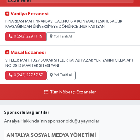
Vanilya Eczanesi
PINARBAŞI MAH.PINARBAŞI CAD.NO:6 A KONYAALTI ESKİ İL SAĞLIK
KAVŞAĞINDAN ÜNİVERSİYEYE DÖNÜNCE .NUR PAST.YANI
0 (242) 229 11 19
Yol Tarifi Al
Masal Eczanesi
SITELER MAH. 1327 SOKAK SITELER KAPALI PAZAR YERI YAKINI ÇILEM APT
NO:28 D MAVITEK SITESI YANI
0 (242) 227 57 67
Yol Tarifi Al
Tüm Nöbetçi Eczaneler
Sponsorlu Bağlantılar
Antalya Hakkında'nın sponsor olduğu yayıncılar
ANTALYA SOSYAL MEDYA YÖNETIMI