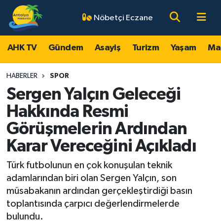
Nöbetçi Eczane
AHK TV
Antalya Nöbetçi Eczaneler
AHK TV
Gündem
Asayiş
Turizm
Yaşam
Ma
Gündem
Antalya Hava Durumu
HABERLER
SPOR
Asayiş
Antalya Namaz Vakitleri
Sergen Yalçın Geleceği
Hakkında Resmi
Turizm
Antalya Trafik Yoğunluk Haritası
Görüşmelerin Ardından
Yaşam
Süper Lig Puan Durumu ve Fikstür
Karar Vereceğini Açıkladı
Magazin
Tüm Manşetler
Türk futbolunun en çok konuşulan teknik
adamlarından biri olan Sergen Yalçın, son
Ekonomi
Son Dakika Haberleri
müsabakanın ardından gerçekleştirdiği basın
toplantısında çarpıcı değerlendirmelerde
Spor
Haber Arşivi
bulundu.