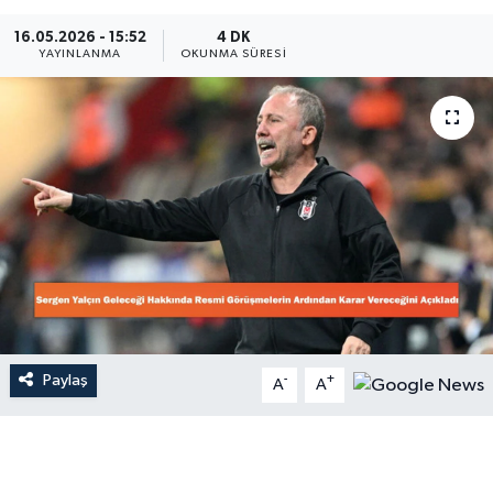
Dünya
16.05.2026 - 15:52
4 DK
YAYINLANMA
OKUNMA SÜRESI
Resmi Reklamlar
Paylaş
-
+
A
A