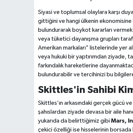
Siyasi ve toplumsal olaylara karşı duyar
gittiğini ve hangi ülkenin ekonomisin
bulundurarak boykot kararları vermekted
veya tüketici dayanışma grupları tara
Amerikan markaları" listelerinde yer 
veya hukuki bir yaptırımdan ziyade, t
farkındalık hareketlerine dayanmakta
bulundurabilir ve tercihinizi bu bilgiler
Skittles'in Sahibi Ki
Skittles'ın arkasındaki gerçek gücü ve 
şahıslardan ziyade devasa bir aile hane
yukarıda da belirttiğimiz gibi
Mars, I
çekici özelliği ise hisselerinin borsa