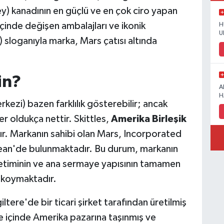
y) kanadının en güçlü ve en çok ciro yapan
 içinde değişen ambalajları ve ikonik
H
U
 sloganıyla marka, Mars çatısı altında
in?
A
H
rkezi) bazen farklılık gösterebilir; ancak
r oldukça nettir. Skittles,
Amerika Birleşik
ır. Markanın sahibi olan Mars, Incorporated
cLean'de bulunmaktadır. Bu durum, markanın
yönetiminin ve ana sermaye yapısının tamamen
 koymaktadır.
iltere'de bir ticari şirket tarafından üretilmiş
e içinde Amerika pazarına taşınmış ve