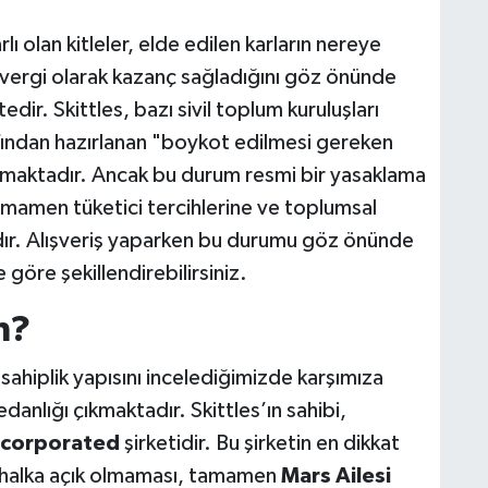
lı olan kitleler, elde edilen karların nereye
e vergi olarak kazanç sağladığını göz önünde
ir. Skittles, bazı sivil toplum kuruluşları
fından hazırlanan "boykot edilmesi gereken
almaktadır. Ancak bu durum resmi bir yasaklama
amamen tüketici tercihlerine ve toplumsal
dır. Alışveriş yaparken bu durumu göz önünde
e göre şekillendirebilirsiniz.
m?
sahiplik yapısını incelediğimizde karşımıza
danlığı çıkmaktadır. Skittles’ın sahibi,
ncorporated
şirketidir. Bu şirketin en dikkat
da halka açık olmaması, tamamen
Mars Ailesi