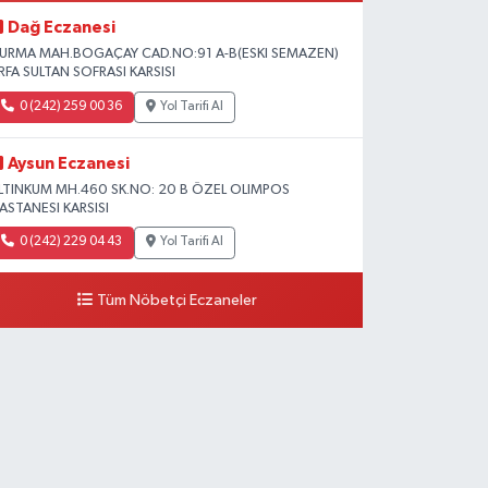
Dağ Eczanesi
URMA MAH.BOGAÇAY CAD.NO:91 A-B(ESKI SEMAZEN)
RFA SULTAN SOFRASI KARSISI
0 (242) 259 00 36
Yol Tarifi Al
Aysun Eczanesi
LTINKUM MH.460 SK.NO: 20 B ÖZEL OLIMPOS
ASTANESI KARSISI
0 (242) 229 04 43
Yol Tarifi Al
Tüm Nöbetçi Eczaneler