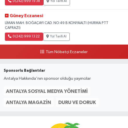
0 (242) 999 19 38
Yol Tarifi Al
Güney Eczanesi
LİMAN MAH. BOĞAÇAYI CAD. NO:49 B KONYAALTI (HURMA PTT
ÇAPRAZI)
0 (242) 999 13 22
Yol Tarifi Al
Tüm Nöbetçi Eczaneler
Sponsorlu Bağlantılar
Antalya Hakkında'nın sponsor olduğu yayıncılar
ANTALYA SOSYAL MEDYA YÖNETIMI
ANTALYA MAGAZIN
DURU VE DORUK