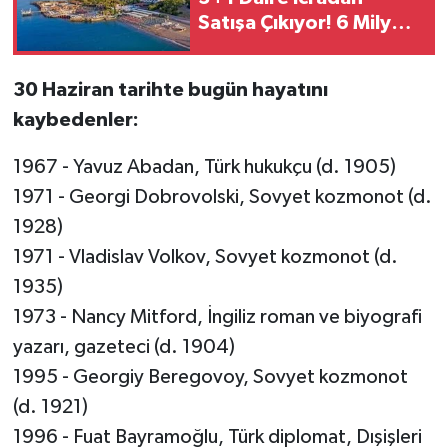
Satışa Çıkıyor! 6 Milyon
TL’lik Konut İçin İhale
Tarihi Belli Oldu
30 Haziran tarihte bugün hayatını
kaybedenler:
1967 - Yavuz Abadan, Türk hukukçu (d. 1905)
1971 - Georgi Dobrovolski, Sovyet kozmonot (d.
1928)
1971 - Vladislav Volkov, Sovyet kozmonot (d.
1935)
1973 - Nancy Mitford, İngiliz roman ve biyografi
yazarı, gazeteci (d. 1904)
1995 - Georgiy Beregovoy, Sovyet kozmonot
(d. 1921)
1996 - Fuat Bayramoğlu, Türk diplomat, Dışişleri