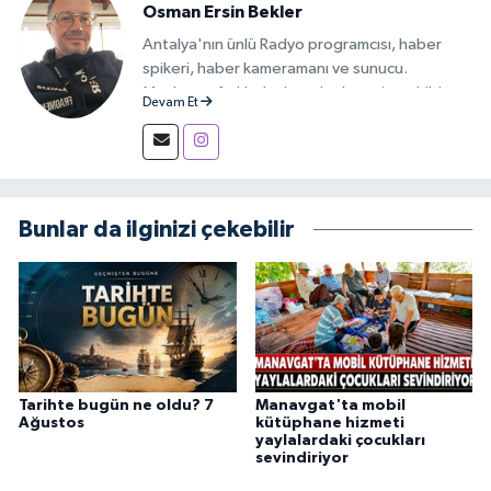
Osman Ersin Bekler
Antalya'nın ünlü Radyo programcısı, haber
spikeri, haber kameramanı ve sunucu.
Medyanın farklı alanlarında deneyim sahibi,
Devam Et
iletişimi ve haberciliği tutkuyla sürdüren bir
yayıncı.
Bunlar da ilginizi çekebilir
Tarihte bugün ne oldu? 7
Manavgat'ta mobil
Ağustos
kütüphane hizmeti
yaylalardaki çocukları
sevindiriyor