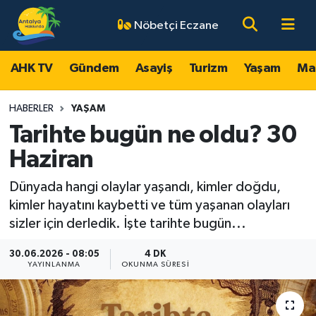
Nöbetçi Eczane
AHK TV
Antalya Nöbetçi Eczaneler
AHK TV
Gündem
Asayiş
Turizm
Yaşam
Ma
Gündem
Antalya Hava Durumu
HABERLER
YAŞAM
Asayiş
Antalya Namaz Vakitleri
Tarihte bugün ne oldu? 30
Haziran
Turizm
Antalya Trafik Yoğunluk Haritası
Dünyada hangi olaylar yaşandı, kimler doğdu,
Yaşam
Süper Lig Puan Durumu ve Fikstür
kimler hayatını kaybetti ve tüm yaşanan olayları
sizler için derledik. İşte tarihte bugün...
Magazin
Tüm Manşetler
30.06.2026 - 08:05
4 DK
YAYINLANMA
OKUNMA SÜRESI
Ekonomi
Son Dakika Haberleri
Spor
Haber Arşivi