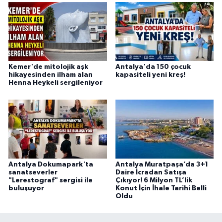
Kemer'de mitolojik aşk
Antalya'da 150 çocuk
hikayesinden ilham alan
kapasiteli yeni kreş!
Henna Heykeli sergileniyor
Antalya Dokumapark'ta
Antalya Muratpaşa’da 3+1
sanatseverler
Daire İcradan Satışa
"Lerestograf" sergisi ile
Çıkıyor! 6 Milyon TL’lik
buluşuyor
Konut İçin İhale Tarihi Belli
Oldu