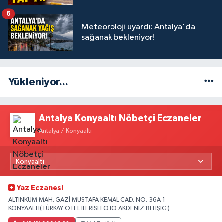
6
Meteoroloji uyardı: Antalya'da
sağanak bekleniyor!
Yükleniyor...
Antalya Konyaaltı Nöbetçi Eczaneler
Antalya / Konyaaltı
Yaz Eczanesi
ALTINKUM MAH. GAZİ MUSTAFA KEMAL CAD. NO: 36A 1
KONYAALTI(TÜRKAY OTEL İLERİSİ.FOTO AKDENİZ BİTİŞİĞİ)