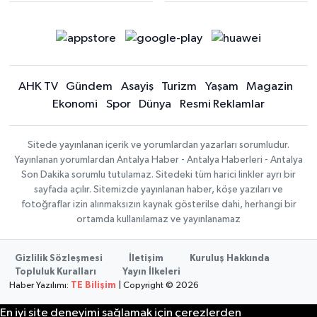
AHK TV
Gündem
Asayiş
Turizm
Yaşam
Magazin
Ekonomi
Spor
Dünya
Resmi Reklamlar
Sitede yayınlanan içerik ve yorumlardan yazarları sorumludur.
Yayınlanan yorumlardan Antalya Haber - Antalya Haberleri - Antalya
Son Dakika sorumlu tutulamaz. Sitedeki tüm harici linkler ayrı bir
sayfada açılır. Sitemizde yayınlanan haber, köşe yazıları ve
fotoğraflar izin alınmaksızın kaynak gösterilse dahi, herhangi bir
ortamda kullanılamaz ve yayınlanamaz
Gizlilik Sözleşmesi
İletişim
Kuruluş Hakkında
Topluluk Kuralları
Yayın İlkeleri
Haber Yazılımı:
TE Bilişim
| Copyright © 2026
En iyi site deneyimi sağlamak için çerezlerden