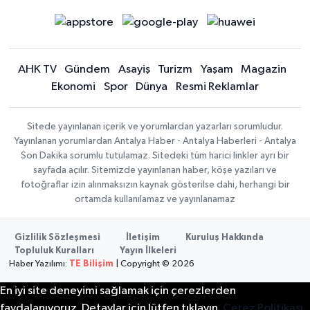
AHK TV
Gündem
Asayiş
Turizm
Yaşam
Magazin
Ekonomi
Spor
Dünya
Resmi Reklamlar
Sitede yayınlanan içerik ve yorumlardan yazarları sorumludur.
Yayınlanan yorumlardan Antalya Haber - Antalya Haberleri - Antalya
Son Dakika sorumlu tutulamaz. Sitedeki tüm harici linkler ayrı bir
sayfada açılır. Sitemizde yayınlanan haber, köşe yazıları ve
fotoğraflar izin alınmaksızın kaynak gösterilse dahi, herhangi bir
ortamda kullanılamaz ve yayınlanamaz
Gizlilik Sözleşmesi
İletişim
Kuruluş Hakkında
Topluluk Kuralları
Yayın İlkeleri
Haber Yazılımı:
TE Bilişim
| Copyright © 2026
En iyi site deneyimi sağlamak için çerezlerden
faydalanıyoruz. Detaylar için lütfen tıklayın.
Çerez Politikası