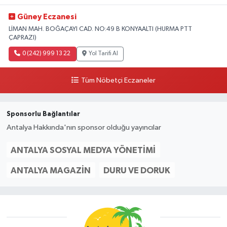
Güney Eczanesi
LİMAN MAH. BOĞAÇAYI CAD. NO:49 B KONYAALTI (HURMA PTT
ÇAPRAZI)
0 (242) 999 13 22
Yol Tarifi Al
Tüm Nöbetçi Eczaneler
Sponsorlu Bağlantılar
Antalya Hakkında'nın sponsor olduğu yayıncılar
ANTALYA SOSYAL MEDYA YÖNETIMI
ANTALYA MAGAZIN
DURU VE DORUK