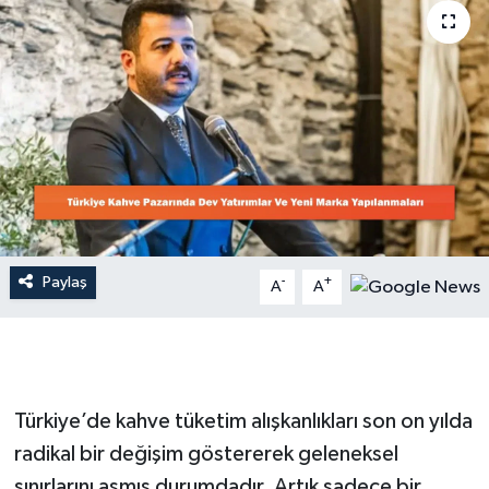
Dünya
Resmi Reklamlar
Paylaş
-
+
A
A
Türkiye’de kahve tüketim alışkanlıkları son on yılda
radikal bir değişim göstererek geleneksel
sınırlarını aşmış durumdadır. Artık sadece bir