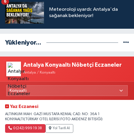
6
Meteoroloji uyardı: Antalya'da
sağanak bekleniyor!
Yükleniyor...
Antalya Konyaaltı Nöbetçi Eczaneler
Antalya / Konyaaltı
Yaz Eczanesi
ALTINKUM MAH. GAZİ MUSTAFA KEMAL CAD. NO: 36A 1
KONYAALTI(TÜRKAY OTEL İLERİSİ.FOTO AKDENİZ BİTİŞİĞİ)
0 (242) 999 19 38
Yol Tarifi Al