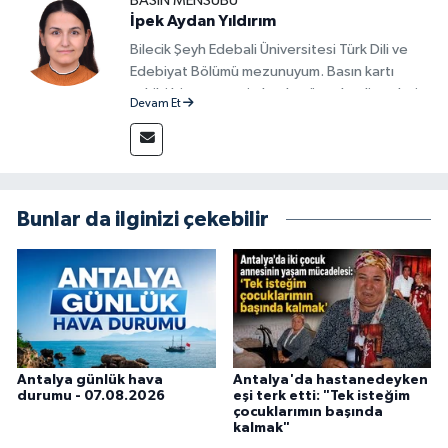
BASIN MENSUBU
İpek Aydan Yıldırım
Bilecik Şeyh Edebali Üniversitesi Türk Dili ve
Edebiyat Bölümü mezunuyum. Basın kartı
sahibi bir gazeteci olarak, güncel gelişmeleri
Devam Et
yakından takip ediyor ve okuyucuları doğru,
güvenilir ve tarafsız bilgilerle buluşturmayı
amaçlıyorum. Habercilik anlayışımda etik
değerlere, araştırmacı bakış açısına ve
objektifliğe büyük önem veriyorum. Çeşitli
Bunlar da ilginizi çekebilir
alanlarda ürettiğim içeriklerle kamuoyuna
fayda sağla
Antalya günlük hava
Antalya'da hastanedeyken
durumu - 07.08.2026
eşi terk etti: "Tek isteğim
çocuklarımın başında
kalmak"