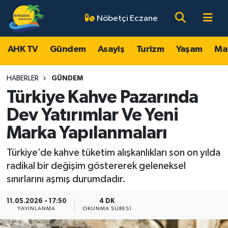
Nöbetçi Eczane
AHK TV
Antalya Nöbetçi Eczaneler
AHK TV
Gündem
Asayiş
Turizm
Yaşam
Ma
Gündem
Antalya Hava Durumu
HABERLER
GÜNDEM
Asayiş
Antalya Namaz Vakitleri
Türkiye Kahve Pazarında
Dev Yatırımlar Ve Yeni
Turizm
Antalya Trafik Yoğunluk Haritası
Marka Yapılanmaları
Yaşam
Süper Lig Puan Durumu ve Fikstür
Türkiye’de kahve tüketim alışkanlıkları son on yılda
radikal bir değişim göstererek geleneksel
Magazin
Tüm Manşetler
sınırlarını aşmış durumdadır.
Ekonomi
Son Dakika Haberleri
11.05.2026 - 17:50
4 DK
YAYINLANMA
OKUNMA SÜRESI
Spor
Haber Arşivi