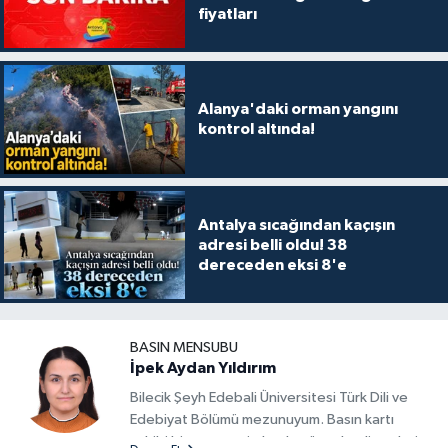
fiyatları
Alanya'daki orman yangını
kontrol altında!
Antalya sıcağından kaçışın
adresi belli oldu! 38
dereceden eksi 8'e
BASIN MENSUBU
İpek Aydan Yıldırım
Bilecik Şeyh Edebali Üniversitesi Türk Dili ve
Edebiyat Bölümü mezunuyum. Basın kartı
sahibi bir gazeteci olarak, güncel gelişmeleri