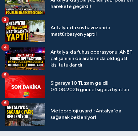
Antalya'da yola yazılan yazı polisleri
harekete geçirdi!
3
Antalya'da süs havuzunda
mastürbasyon yaptı!
4
Antalya'da fuhuş operasyonu! ANET
çalışanının da aralarında olduğu 8
kişi tutuklandı
5
Sigaraya 10 TL zam geldi!
04.08.2026 güncel sigara fiyatları
6
Meteoroloji uyardı: Antalya'da
sağanak bekleniyor!