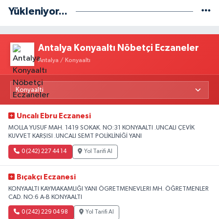
Yükleniyor...
Antalya Konyaaltı Nöbetçi Eczaneler
Antalya / Konyaaltı
Uncalı Ebru Eczanesi
MOLLA YUSUF MAH. 1419 SOKAK. NO:31 KONYAALTI .UNCALI ÇEVİK
KUVVET KARŞISI .UNCALI SEMT POLİKLİNİĞİ YANI
0 (242) 227 44 14
Yol Tarifi Al
Bıçakçı Eczanesi
KONYAALTI KAYMAKAMLIĞI YANI ÖGRETMENEVLERI MH. ÖĞRETMENLER
CAD. NO:6 A-B KONYAALTI
0 (242) 229 04 98
Yol Tarifi Al