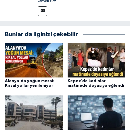
Devam Et
yakından takip ediyor ve okuyucuları doğru,
güvenilir ve tarafsız bilgilerle buluşturmayı
amaçlıyorum. Habercilik anlayışımda etik
değerlere, araştırmacı bakış açısına ve
objektifliğe büyük önem veriyorum. Çeşitli
Bunlar da ilginizi çekebilir
alanlarda ürettiğim içeriklerle kamuoyuna
fayda sağla
Alanya'da yoğun mesai:
Kepez’de kadınlar
Kırsal yollar yenileniyor
matinede doyasıya eğlendi