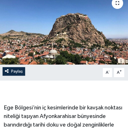
Dünya
Resmi Reklamlar
Paylaş
-
+
A
A
Ege Bölgesi’nin iç kesimlerinde bir kavşak noktası
niteliği taşıyan Afyonkarahisar bünyesinde
barındırdığı tarihi doku ve doğal zenginliklerle