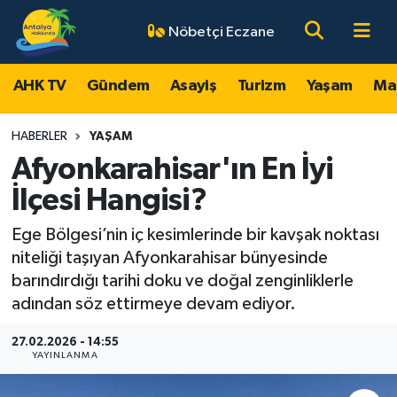
Nöbetçi Eczane
AHK TV
Antalya Nöbetçi Eczaneler
AHK TV
Gündem
Asayiş
Turizm
Yaşam
Ma
Gündem
Antalya Hava Durumu
HABERLER
YAŞAM
Asayiş
Antalya Namaz Vakitleri
Afyonkarahisar'ın En İyi
İlçesi Hangisi?
Turizm
Antalya Trafik Yoğunluk Haritası
Ege Bölgesi’nin iç kesimlerinde bir kavşak noktası
Yaşam
Süper Lig Puan Durumu ve Fikstür
niteliği taşıyan Afyonkarahisar bünyesinde
barındırdığı tarihi doku ve doğal zenginliklerle
Magazin
Tüm Manşetler
adından söz ettirmeye devam ediyor.
Ekonomi
Son Dakika Haberleri
27.02.2026 - 14:55
YAYINLANMA
Spor
Haber Arşivi