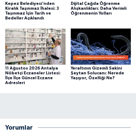
Kepez Belediyesi’nden
Dijital Çağda Öğrenme
Kiralık Taşınmaz İhalesi: 3
Alışkanlıkları: Daha Verimli
Taşınmaz İçin Tarih ve
Öğrenmenin Yolları
Bedeller Açıklandı
11 Ağustos 2026 Antalya
Yeraltının Gizemli Sakini
Nöbetçi Eczaneler Listesi:
Şeytan Solucanı: Nerede
İlçe İlçe Güncel Eczane
Yaşıyor, Özelliği Ne?
Adresleri
Yorumlar